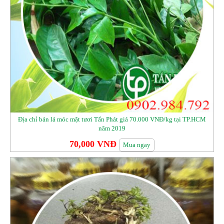
Địa chỉ bán lá móc mật tươi Tấn Phát giá 70.000 VNĐ/kg tại TP.HCM
năm 2019
70,000 VNĐ
Mua ngay