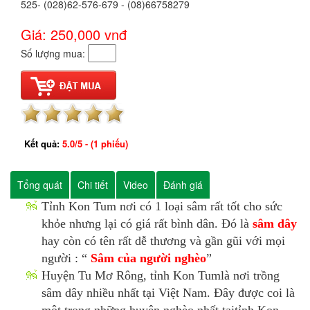
525- (028)62-576-679 - (08)66758279
Giá: 250,000
vnđ
Số lượng mua:
Kết quả:
5.0
/
5
- (
1
phiếu)
Tổng quát
Chi tiết
Video
Đánh giá
Tỉnh Kon Tum nơi có 1 loại sâm rất tốt cho sức
khỏe nhưng lại có giá rất bình dân. Đó là
sâm dây
hay còn có tên rất dễ thương và gần gũi với mọi
người : “
Sâm của người nghèo
”
Huyện Tu Mơ Rông, tỉnh Kon Tumlà nơi trồng
sâm dây nhiều nhất tại Việt Nam. Đây được coi là