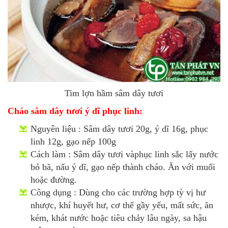
Tim lợn hầm sâm dây tươi
Cháo sâm dây tươi ý dĩ phục linh:
Nguyên liệu : Sâm dây tươi 20g, ý dĩ 16g, phục
linh 12g, gạo nếp 100g
Cách làm : Sâm dây tươi vàphục linh sắc lấy nước
bỏ bã, nấu ý dĩ, gạo nếp thành cháo. Ăn với muối
hoặc đường.
Công dụng : Dùng cho các trường hợp tỳ vị hư
nhược, khí huyết hư, cơ thể gầy yếu, mất sức, ăn
kém, khát nước hoặc tiêu chảy lâu ngày, sa hậu