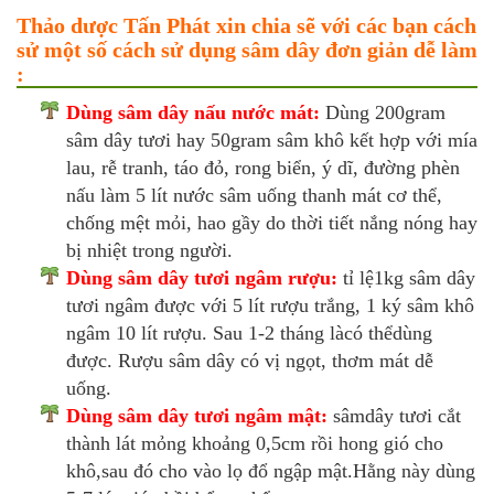
Thảo dược Tấn Phát xin chia sẽ với các bạn cách
sử một số cách sử dụng sâm dây đơn giản dễ làm
:
Dùng sâm dây nấu nước mát:
Dùng 200gram
sâm dây tươi hay 50gram sâm khô kết hợp với mía
lau, rễ tranh, táo đỏ, rong biển, ý dĩ, đường phèn
nấu làm 5 lít nước sâm uống thanh mát cơ thể,
chống mệt mỏi, hao gầy do thời tiết nắng nóng hay
bị nhiệt trong người.
Dùng sâm dây tươi ngâm rượu:
tỉ lệ1kg sâm dây
tươi ngâm được với 5 lít rượu trắng, 1 ký sâm khô
ngâm 10 lít rượu. Sau 1-2 tháng làcó thểdùng
được. Rượu sâm dây có vị ngọt, thơm mát dễ
uống.
Dùng sâm dây tươi ngâm mật:
sâmdây tươi cắt
thành lát mỏng khoảng 0,5cm rồi hong gió cho
khô,sau đó cho vào lọ đổ ngập mật.Hằng này dùng