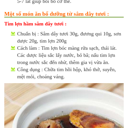
5-7 lát giúp bồi bổ cơ thể.
Một số món ăn bổ dưỡng từ sâm dây tươi :
Tim lợn hầm sâm dây tươi :
Chuẩn bị : Sâm dây tươi 30g, đương qui 10g, sơn
dược 20g, tim lợn 200g
Cách làm : Tim lợn bóc màng rửa sạch, thái lát.
Các dược liệu sắc lấy nước, bỏ bã; nấu tim lợn
trong nước sắc đến nhừ, thêm gia vị vừa ăn.
Công dụng : Chữa tim hồi hộp, khó thở, suyễn,
mệt mỏi, choáng váng.