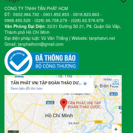
CÔNG TY TNHH TẤN PHÁT HCM
ĐT:
0902.984.792
-
0901.852.853
-
0918.823.863
-
0968.455.525
-
(028) 66.758.279
-
(028) 62.576.679
Văn Phòng Đại Diện
: 22/21 Đường Số 21, P8, Quận Gò Vấp,
Thành phố Hồ Chí Minh
Đại diện pháp luật: Vũ Văn Thắng | Website:
tanphatvn.net
Gmail:
tanphathcm@gmail.com