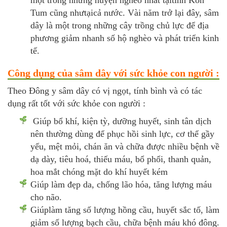
một trong những huyện nghèo nhất tạitỉnh Kon
Tum cũng nhưtạicả nước. Vài năm trở lại đây, sâm
dây là một trong những cây trồng chủ lực để địa
phương giảm nhanh số hộ nghèo và phát triển kinh
tế.
Công dụng của sâm dây với sức khỏe con người :
Theo Đông y sâm dây có vị ngọt, tính bình và có tác
dụng rất tốt với sức khỏe con người :
Giúp bổ khí, kiện tỳ, dưỡng huyết, sinh tân dịch
nên thường dùng để phục hồi sinh lực, cơ thể gầy
yếu, mệt mỏi, chán ăn và chữa được nhiều bệnh về
dạ dày, tiêu hoá, thiếu máu, bổ phổi, thanh quản,
hoa mắt chóng mặt do khí huyết kém
Giúp làm đẹp da, chống lão hóa, tăng lượng máu
cho não.
Giúplàm tăng số lượng hồng cầu, huyết sắc tố, làm
giảm số lượng bạch cầu, chữa bệnh máu khó đông.