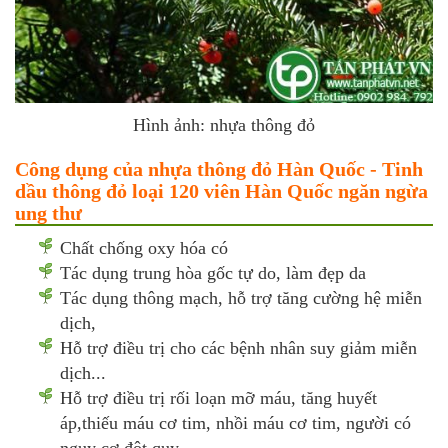
Hình ảnh: nhựa thông đỏ
Công dụng của nhựa thông đỏ Hàn Quốc - Tinh
dầu thông đỏ loại 120 viên Hàn Quốc ngăn ngừa
ung thư
Chất chống oxy hóa có
Tác dụng trung hòa gốc tự do, làm đẹp da
Tác dụng thông mạch, hỗ trợ tăng cường hệ miễn
dịch,
Hỗ trợ điều trị cho các bệnh nhân suy giảm miễn
dịch...
Hỗ trợ điều trị rối loạn mỡ máu, tăng huyết
áp,thiếu máu cơ tim, nhồi máu cơ tim, người có
nguy cơ đột quỵ,