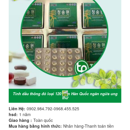
Tinh dầu thông đỏ loại 120 viên Hàn Quốc ngăn ngừa ung
thư
Liên Hệ:
0902.984.792-0968.455.525
hsd:
1 năm
Giao hàng :
Toàn quốc
Mua hàng bằng hinh thức:
Nhân hàng-Thanh toán tiền