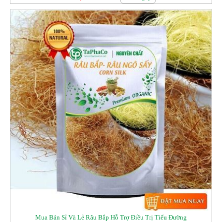
Mua Bán Sỉ Và Lẻ Râu Bắp Hỗ Trợ Điều Trị Tiểu Đường