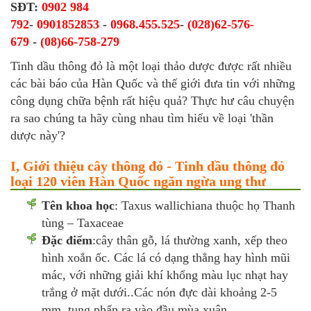
SĐT:
0902 984
792
-
0901852853
-
0968.455.525
-
(028)62-576-
679
-
(08)66-758-279
Tinh dầu thông đỏ là một loại thảo dược được rất nhiều
các bài báo của Hàn Quốc và thế giới đưa tin với những
công dụng chữa bệnh rất hiệu quả? Thực hư câu chuyện
ra sao chúng ta hãy cùng nhau tìm hiểu về loại 'thần
dược này'?
I, Giới thiệu cây thông đỏ - Tinh dầu thông đỏ
loại 120 viên Hàn Quốc ngăn ngừa ung thư
Tên khoa học
: Taxus wallichiana thuộc họ Thanh
tùng – Taxaceae
Đặc điểm
:cây thân gỗ, lá thường xanh, xếp theo
hình xoắn ốc. Các lá có dạng thẳng hay hình mũi
mác, với những giải khí khổng màu lục nhạt hay
trắng ở mặt dưới..Các nón đực dài khoảng 2-5
mm, tung phấn ra vào đầu mùa xuân.