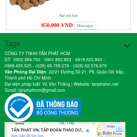
Hạt ươi bay
850,000 VNĐ
Mua ngay
Tags
CÔNG TY TNHH TẤN PHÁT HCM
ĐT:
0902.984.792
-
0901.852.853
-
0918.823.863
-
0968.455.525
-
(028) 66.758.279
-
(028) 62.576.679
Văn Phòng Đại Diện
: 22/21 Đường Số 21, P8, Quận Gò Vấp,
Thành phố Hồ Chí Minh
Đại diện pháp luật: Vũ Văn Thắng | Website:
tanphatvn.net
Gmail:
tanphathcm@gmail.com