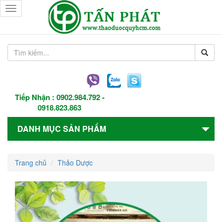
Toggle
navigation
Tiếp Nhận :
0902.984.792
-
0918.823.863
DANH MỤC SẢN PHẨM
Trang chủ
Thảo Dược