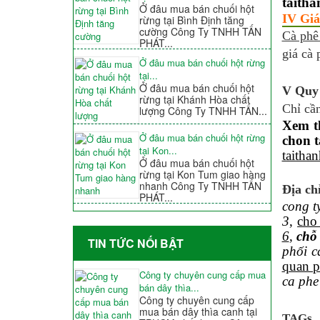
taith
Ở đâu mua bán chuối hột
IV Giá
rừng tại Bình Định tăng
cường Công Ty TNHH TẤN
Cà phê
PHÁT...
giá cà 
Ở đâu mua bán chuối hột rừng
tại...
Ở đâu mua bán chuối hột
V Quy 
rừng tại Khánh Hòa chất
Chỉ cần
lượng Công Ty TNHH TẤN...
Xem t
Ở đâu mua bán chuối hột rừng
chon 
tại Kon...
taitha
Ở đâu mua bán chuối hột
rừng tại Kon Tum giao hàng
nhanh Công Ty TNHH TẤN
Địa ch
PHÁT...
cong t
3
,
cho
6
,
chỗ
TIN TỨC NỐI BẬT
phối c
quan 
Công ty chuyên cung cấp mua
ca phe
bán dây thìa...
Công ty chuyên cung cấp
mua bán dây thìa canh tại
TAGs