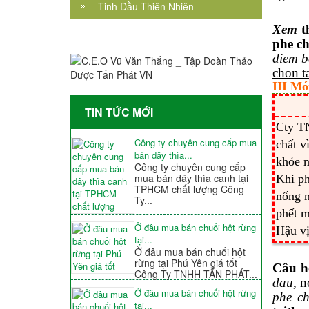
Tinh Dầu Thiên Nhiên
Xem
t
phe c
diem b
chon t
III Mó
TIN TỨC MỚI
Cty T
Công ty chuyên cung cấp mua
chất v
bán dây thìa...
khỏe n
Công ty chuyên cung cấp
mua bán dây thìa canh tại
Khi p
TPHCM chất lượng Công
nống n
Ty...
phết m
Ở đâu mua bán chuối hột rừng
Hậu vị
tại...
Ở đâu mua bán chuối hột
rừng tại Phú Yên giá tốt
Câu h
Công Ty TNHH TẤN PHÁT...
dau
,
n
Ở đâu mua bán chuối hột rừng
phe c
tại...