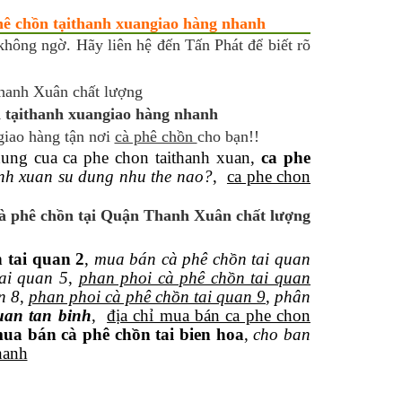
hê chồn tạithanh xuangiao hàng nhanh
không ngờ. Hãy liên hệ đến Tấn Phát để biết rõ
n tạithanh xuangiao hàng nhanh
giao hàng tận nơi
cà phê chồn
cho bạn!!
 dung cua ca phe chon taithanh xuan,
ca phe
anh xuan su dung nhu the nao?
,
ca phe chon
cà phê chồn tại Quận Thanh Xuân chất lượng
 tai quan 2
,
mua bán cà phê chồn tai quan
ai quan 5
,
phan phoi cà phê chồn tai quan
n 8
,
phan phoi cà phê chồn tai quan 9
,
phân
uan tan binh
,
địa chỉ mua bán ca phe chon
ua bán cà phê chồn tai bien hoa
,
cho ban
hanh