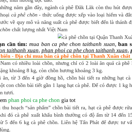
biệt, mùi hương độc đáo.
những năm gần đây, ngành cà phê Đăk Lăk còn thu hút được 
thoại
cà phê chồn
- thức uống được xếp vào loại hiếm và đắt 
ước về quy mô và năng suất cà phê được biết đến là thánh đị
 chồn
chất lượng nhất Việt Nam
ạn cần tìm:
mua ban ca phe chon taithanh xuan
,
ban s
on taithanh xuan
,
phan phoi ca phe chon taithanh xuan
,
 biến - Địa chỉ mua bán cà phê chồn tại Thanh Xuân chất
 Nam có nhiều loài chồn, nhưng chỉ có 2 loài ăn quả cà phê
nặng khoảng 8 kg, còn chồn hương khoảng 3 kg.
i ăn, từ 3 đến 4 giờ đồng hồ, chồn bài tiết ra những hạt c
t con chồn bài tiết gần 1 lạng hạt cà phê. Để có được 1 kg h
n tươi.
hem
phan phoi ca phe chon
gia tot
i thu hoạch “sản phẩm” chồn bài tiết ra, hạt cà phê được r
 khi đó cà phê xuất khẩu bình thường có độ ẩm từ 14 đến 1
từ 5 đến 6 kg cà phê chồn. Liên hệ Tấn Phát để được tư v
dùng.