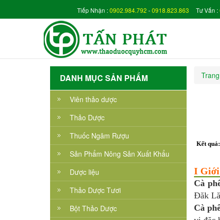
Tiếp Nhận :
0902.984.792
-
0918.823.863
Tư Vấn :
thanh
xuan
Trang
DANH MỤC SẢN PHẨM
Viên thảo dược
Thảo Dược
Thuốc Ngâm Rượu
Kết quả
Sản Phẩm Nông Sản Xuất Khẩu
I Giớ
Dược liệu
Cà ph
Thảo Dược Tươi
Đăk L
Cà phê
Bột Thảo Dược