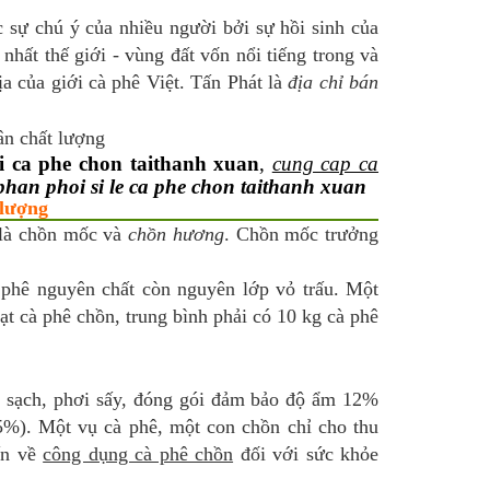
sự chú ý của nhiều người bởi sự hồi sinh của
nhất thế giới - vùng đất vốn nổi tiếng trong và
a của giới cà phê Việt. Tấn Phát là
địa chỉ bán
i ca phe chon taithanh xuan
,
cung cap ca
phan phoi si le ca phe chon taithanh xuan
 lượng
 là chồn mốc và
chồn hương
. Chồn mốc trưởng
à phê nguyên chất còn nguyên lớp vỏ trấu. Một
ạt cà phê chồn, trung bình phải có 10 kg cà phê
ửa sạch, phơi sấy, đóng gói đảm bảo độ ẩm 12%
5%). Một vụ cà phê, một con chồn chỉ cho thu
ấn về
công dụng cà phê chồn
đối với sức khỏe