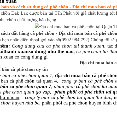
anh xuan
 bán và cách sử dụng cà phê chồn - Địa chỉ mua bán cà p
 chồn Đak Lak
được bán tại Tấn Phát với giá chất lượng tốt 
phê chồn chất lượng hảo hạng.
cách đặt hàng cà phê chồn - Địa chỉ mua bán cà phê chồ
 bạn nhấc điện thoại gọi vào số(0902.984.792).Chúng tôi sẽ 
hêm:
Cong dung cua ca phe chon tai thanh xuan
, tac
taithanh xuansu dung nhu the nao
,
ca phe chon tai th
nh xuan co cong dung gi
Địa chỉ mua bán 
ỉ bán cà phê chồn uy tín
y ban ca phe chon quan 1
,
địa chỉ mua bán cà phê chồn
 ban cà phê chồn tai quan 4
,
cong ty ban cà phê chồn t
 bán ca phe chon quan 7
,
phan phoi cà phê chồn tai qua
a phe chon quan go vap
,
phân phối cà phê chồn tai q
phu nhuan
,
cong ty ban cà phê chồn tai quan thu duc
,
m
 chon huyen nha be
,
phân phối ca phe chon huyen binh c