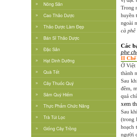
vị đặc 
Nông Sản
Trong 
Cao Thảo Dược
huyền 
ngoài n
Thảo Dược Làm Đẹp
cà phê
Bán Sỉ Thảo Dược
Các b
Đặc Sản
phe ch
II Chế
Hạt Dinh Dưỡng
Ở Việt
Quà Tết
thành 
Sau kh
Cây Thuốc Quý
đêm, mộ
Sâm Quý Hiếm
quả chí
xem t
Thực Phẩm Chức Năng
Sau kh
Trà Túi Lọc
(trong
hoạch 
Giống Cây Trồng
người 