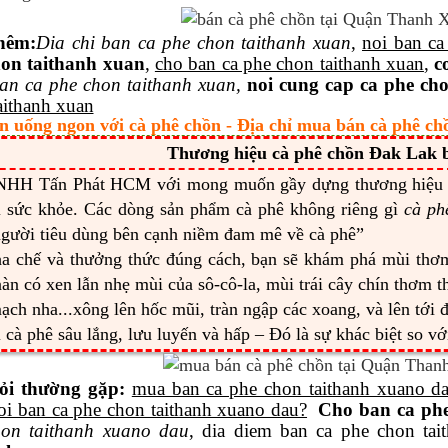
hêm
:
Dia
chi ban ca phe chon taithanh xuan
,
noi ban ca
hon taithanh xuan
,
cho ban ca phe chon taithanh xuan
,
c
an ca phe chon taithanh xuan,
noi cung cap ca phe ch
aithanh xuan
n uống ngon với cà phê chồn - Địa chỉ mua bán cà phê c
Thương hiệu cà phê chồn Đak Lak b
NHH Tấn Phát HCM với mong muốn gầy dựng thương hiệ
ì sức khỏe. Các dòng sản phẩm cà phê không riêng gì
cà ph
gười tiêu dùng bên cạnh niềm đam mê về cà phê”
ha chế và thưởng thức đúng cách, bạn sẽ khám phá mùi th
àn có xen lẫn nhẹ mùi của sô-cô-la, mùi trái cây chín thơm 
ạch nha...xông lên hốc mũi, tràn ngập các xoang, và lên tới 
 cà phê sâu lắng, lưu luyến và hấp – Đó là sự khác biệt so v
ỏi thường gặp:
mua ban ca phe chon taithanh xuano d
oi ban ca phe chon taithanh xuano dau?
Cho ban ca phe
hon taithanh xuano dau
, dia diem ban ca phe chon ta