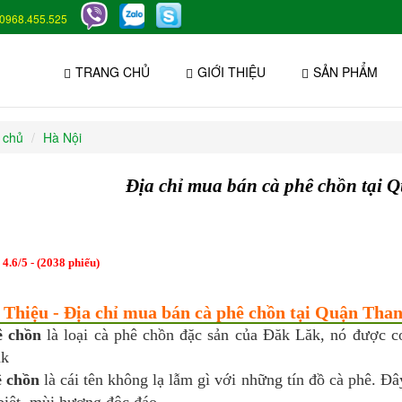
0968.455.525
TRANG CHỦ
GIỚI THIỆU
SẢN PHẨM
 chủ
Hà Nội
Địa chỉ mua bán cà phê chồn tại
:
4.6
/
5
- (
2038
phiếu)
i Thiệu - Địa chỉ mua bán cà phê chồn tại Quận Tha
ê chồn
là loại cà phê chồn đặc sản của Đăk Lăk, nó được co
ăk
 chồn
là cái tên không lạ lẫm gì với những tín đồ cà phê. Đ