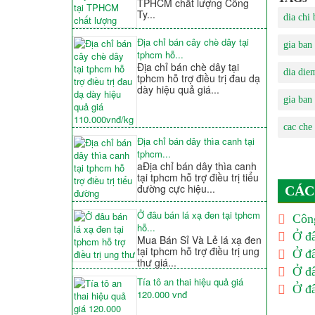
TPHCM chất lượng Công
Ty...
dia chi
Địa chỉ bán cây chè dây tại
gia ban
tphcm hỗ...
Địa chỉ bán chè dây tại
dia die
tphcm hỗ trợ điều trị đau dạ
dày hiệu quả giá...
gia ban
cac che
Địa chỉ bán dây thìa canh tại
tphcm...
aĐịa chỉ bán dây thìa canh
tại tphcm hỗ trợ điều trị tiểu
đường cực hiệu...
CÁC
Ở đâu bán lá xạ đen tại tphcm
Công
hỗ...
Ở đâ
Mua Bán Sỉ Và Lẻ lá xạ đen
tại tphcm hỗ trợ điều trị ung
Ở đâ
thư giá...
Ở đâ
Tía tô an thai hiệu quả giá
Ở đâ
120.000 vnđ