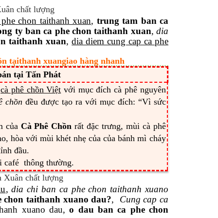
 phe chon taithanh xuan
,
trung tam ban ca
ong ty ban ca phe chon taithanh xuan
,
dia
on taithanh xuan
,
dia diem cung cap ca phe
hồn tạithanh xuangiao hàng nhanh
án tại Tấn Phát
u
cà phê chồn Việt
với mục đích cà phê nguyên
ê chồn
đều được tạo ra với mục đích: “Vì sức
ơm của
Cà Phê Chồn
rất đặc trưng, mùi cà phê
tho, hòa với mùi khét nhẹ của của bánh mì cháy
đỉnh đầu.
ới café thông thường.
au
,
dia chi ban ca phe chon taithanh xuano
 chon taithanh xuano dau?
,
Cung cap ca
ithanh xuano dau,
o dau ban ca phe chon