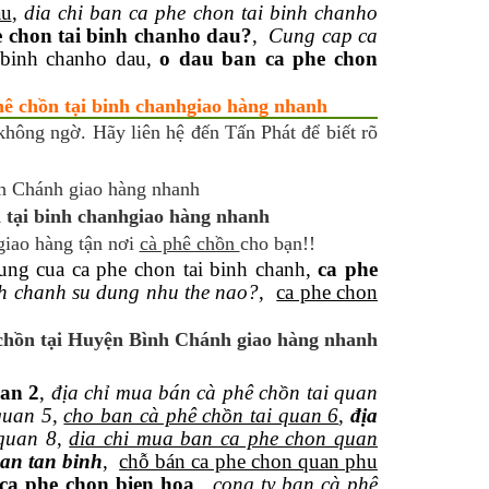
au
,
dia chi ban ca phe chon tai binh chanho
 chon tai binh chanho dau?
,
Cung cap ca
i binh chanho dau,
o dau ban ca phe chon
hê chồn tại binh chanhgiao hàng nhanh
không ngờ. Hãy liên hệ đến Tấn Phát để biết rõ
 tại binh chanhgiao hàng nhanh
giao hàng tận nơi
cà phê chồn
cho bạn!!
dung cua ca phe chon tai binh chanh,
ca phe
nh chanh su dung nhu the nao?
,
ca phe chon
 chồn tại Huyện Bình Chánh giao hàng nhanh
uan 2
,
địa chỉ mua bán cà phê chồn tai quan
quan 5
,
cho ban cà phê chồn tai quan 6
,
địa
quan 8
,
dia chi mua ban ca phe chon quan
an tan binh
,
chỗ bán ca phe chon quan phu
ca phe chon bien hoa
,
cong ty ban cà phê