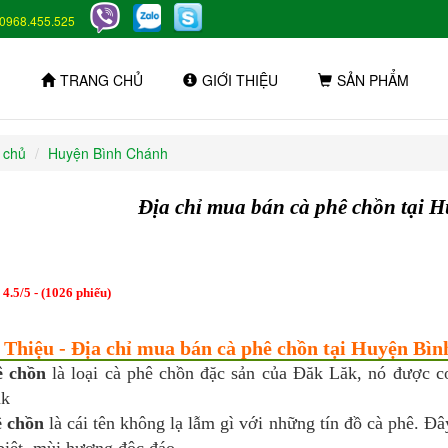
0968.455.525
TRANG CHỦ
GIỚI THIỆU
SẢN PHẨM
 chủ
Huyện Bình Chánh
Địa chỉ mua bán cà phê chồn tại 
:
4.5
/
5
- (
1026
phiếu)
i Thiệu - Địa chỉ mua bán cà phê chồn tại Huyện Bì
ê chồn
là loại cà phê chồn đặc sản của Đăk Lăk, nó được co
ăk
 chồn
là cái tên không lạ lẫm gì với những tín đồ cà phê. Đ