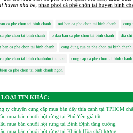
ai huyen nha be
,
phan phoi cà phê chồn tai huyen binh ch
 ban ca phe chon tai binh chanh
noi ban ca phe chon tai binh chanh
cong 
 ca phe chon tai binh chanh
o dau ban ca phe chon tai binh chanh
dia chi
m ban ca phe chon tai binh chanh
cong dung cua ca phe chon tai binh chanh
 ca phe chon tai binh chanhnhu the nao
cung cap ca phe chon tai binh chanh
 bien ca phe chon tai binh chanh ngon
 LOẠI TIN KHÁC:
g ty chuyên cung cấp mua bán dây thìa canh tại TPHCM chấ
âu mua bán chuối hột rừng tại Phú Yên giá tốt
âu mua bán chuối hột rừng tại Bình Định tăng cường
âu mua bán chuối hột rừng tại Khánh Hòa chất lượng