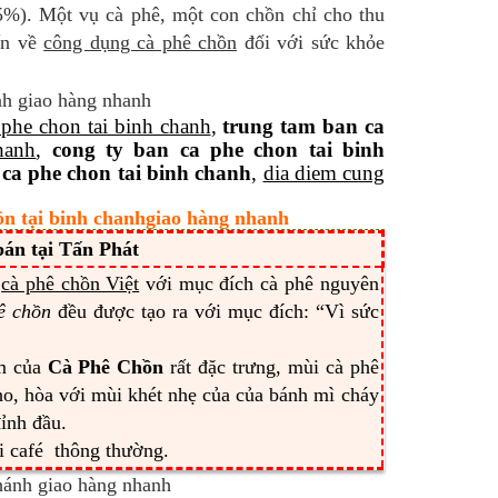
5%). Một vụ cà phê, một con chồn chỉ cho thu
ấn về
công dụng cà phê chồn
đối với sức khỏe
 phe chon tai binh chanh
,
trung tam ban ca
hanh
,
cong ty ban ca phe chon tai binh
 ca phe chon tai binh chanh
,
dia diem cung
ồn tại binh chanhgiao hàng nhanh
án tại Tấn Phát
u
cà phê chồn Việt
với mục đích cà phê nguyên
ê chồn
đều được tạo ra với mục đích: “Vì sức
ơm của
Cà Phê Chồn
rất đặc trưng, mùi cà phê
tho, hòa với mùi khét nhẹ của của bánh mì cháy
đỉnh đầu.
ới café thông thường.