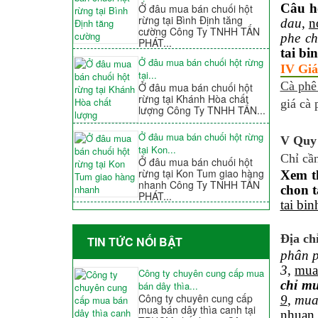
Câu h
Ở đâu mua bán chuối hột
rừng tại Bình Định tăng
dau
,
n
cường Công Ty TNHH TẤN
phe ch
PHÁT...
tai bi
Ở đâu mua bán chuối hột rừng
IV Giá
tại...
Cà phê
Ở đâu mua bán chuối hột
rừng tại Khánh Hòa chất
giá cà 
lượng Công Ty TNHH TẤN...
Ở đâu mua bán chuối hột rừng
V Quy 
tại Kon...
Chỉ cần
Ở đâu mua bán chuối hột
rừng tại Kon Tum giao hàng
Xem t
nhanh Công Ty TNHH TẤN
chon t
PHÁT...
tai bi
Địa ch
TIN TỨC NỐI BẬT
phân p
3
,
mua
Công ty chuyên cung cấp mua
chỉ m
bán dây thìa...
Công ty chuyên cung cấp
9
,
mua
mua bán dây thìa canh tại
nhuan