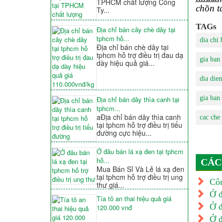
TPHCM chất lượng Công
chồn t
Ty...
TAGs
Địa chỉ bán cây chè dây tại
tphcm hỗ...
dia chi
Địa chỉ bán chè dây tại
tphcm hỗ trợ điều trị đau dạ
gia ban
dày hiệu quả giá...
dia die
gia ban
Địa chỉ bán dây thìa canh tại
tphcm...
aĐịa chỉ bán dây thìa canh
cac che
tại tphcm hỗ trợ điều trị tiểu
đường cực hiệu...
Ở đâu bán lá xạ đen tại tphcm
hỗ...
CÁC
Mua Bán Sỉ Và Lẻ lá xạ đen
tại tphcm hỗ trợ điều trị ung
Côn
thư giá...
Ở đ
Tía tô an thai hiệu quả giá
Ở đ
120.000 vnđ
Ở đ