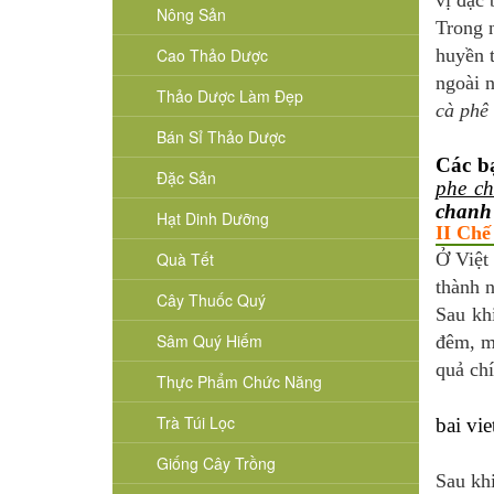
vị đặc 
Nông Sản
Trong 
Cao Thảo Dược
huyền 
ngoài n
Thảo Dược Làm Đẹp
cà phê
Bán Sỉ Thảo Dược
Các b
Đặc Sản
phe ch
chanh
Hạt Dinh Dưỡng
II Chế
Quà Tết
Ở Việt
thành 
Cây Thuốc Quý
Sau kh
Sâm Quý Hiếm
đêm, mộ
quả chí
Thực Phẩm Chức Năng
Trà Túi Lọc
bai vie
Giống Cây Trồng
Sau kh