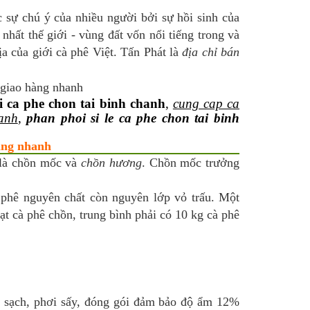
sự chú ý của nhiều người bởi sự hồi sinh của
nhất thế giới - vùng đất vốn nổi tiếng trong và
a của giới cà phê Việt. Tấn Phát là
địa chỉ bán
i ca phe chon tai binh chanh
,
cung cap ca
anh
,
phan phoi si le ca phe chon tai binh
hàng nhanh
 là chồn mốc và
chồn hương
. Chồn mốc trưởng
à phê nguyên chất còn nguyên lớp vỏ trấu. Một
ạt cà phê chồn, trung bình phải có 10 kg cà phê
ửa sạch, phơi sấy, đóng gói đảm bảo độ ẩm 12%