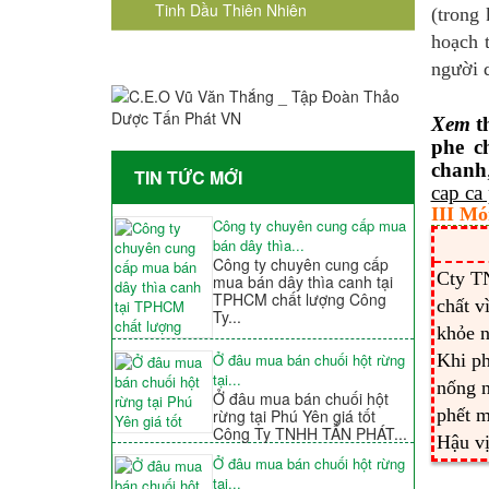
Tinh Dầu Thiên Nhiên
(trong
hoạch 
người 
Xem
t
phe c
chanh
TIN TỨC MỚI
cap ca
III Mó
Công ty chuyên cung cấp mua
bán dây thìa...
Công ty chuyên cung cấp
Cty T
mua bán dây thìa canh tại
TPHCM chất lượng Công
chất v
Ty...
khỏe n
Khi p
Ở đâu mua bán chuối hột rừng
tại...
nống n
Ở đâu mua bán chuối hột
phết m
rừng tại Phú Yên giá tốt
Công Ty TNHH TẤN PHÁT...
Hậu vị
Ở đâu mua bán chuối hột rừng
tại...