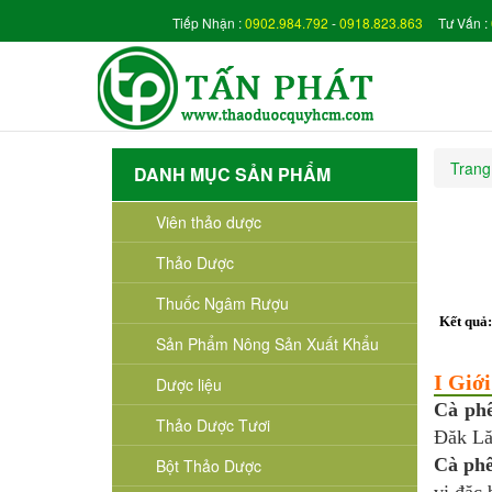
Tiếp Nhận :
0902.984.792
-
0918.823.863
Tư Vấn :
Trang
DANH MỤC SẢN PHẨM
Viên thảo dược
Thảo Dược
Thuốc Ngâm Rượu
Kết quả
Sản Phẩm Nông Sản Xuất Khẩu
I Giớ
Dược liệu
Cà ph
Thảo Dược Tươi
Đăk L
Cà phê
Bột Thảo Dược