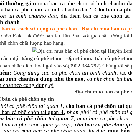
ỏi thường gặp:
mua ban ca phe chon tai binh chanho d
oi ban ca phe chon tai binh chanho dau?
Cho ban ca phe
on tai binh chanho dau
, dia diem ban ca phe chon ta
nh chanh
 bán và cách sử dụng cà phê chồn - Địa chỉ mua bán cà p
 chồn Đak Lak
được bán tại Tấn Phát với giá chất lượng tốt 
phê chồn chất lượng hảo hạng.
cách đặt hàng cà phê chồn - Địa chỉ mua bán cà phê chồn
 bạn nhấc điện thoại gọi vào số(0902.984.792).Chúng tôi sẽ 
hêm:
Cong dung cua ca phe chon tai binh chanh
, tac 
ai binh chanhsu dung nhu the nao
,
ca phe chon tai bi
nh chanhco cong dung gi
Địa chỉ mua bán cà phê
ỉ bán cà phê chồn uy tín
hối cà phê chồn tai quan 1
,
cho ban cà phê chồn tai q
 ban cà phê chồn tai quan 4
,
phân phối cà phê chồn tai 
ua bán cà phê chồn tai quan 7
,
mua ban ca phe chon 
 ban ca phe chon quan go vap
,
cho ban ca phe chon qu
,
dia chi mua ban ca phe chon quan thu duc
,
mua bán 