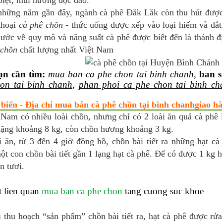
biệt, mùi hương độc đáo.
những năm gần đây, ngành cà phê Đăk Lăk còn thu hút được 
thoại
cà phê chồn
- thức uống được xếp vào loại hiếm và đắt 
ước về quy mô và năng suất cà phê được biết đến là thánh đị
 chồn
chất lượng nhất Việt Nam
ạn cần tìm:
mua ban ca phe chon tai binh chanh
,
ban s
on tai binh chanh
,
phan phoi ca phe chon tai binh ch
 biến - Địa chỉ mua bán cà phê chồn tại binh chanhgiao 
 Nam có nhiều loài chồn, nhưng chỉ có 2 loài ăn quả cà phê
nặng khoảng 8 kg, còn chồn hương khoảng 3 kg.
i ăn, từ 3 đến 4 giờ đồng hồ, chồn bài tiết ra những hạt c
t con chồn bài tiết gần 1 lạng hạt cà phê. Để có được 1 kg h
n tươi.
t lien quan
mua ban ca phe chon
tang cuong suc khoe
i thu hoạch “sản phẩm” chồn bài tiết ra, hạt cà phê được r