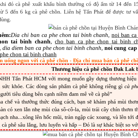
 khi đó cà phê xuất khẩu bình thường có độ ẩm từ 14 đến 1
từ 5 đến 6 kg cà phê chồn. Liên hệ Tấn Phát để được tư v
dùng.
hêm
:
Dia
chi ban ca phe chon tai binh chanh
,
noi ban ca
hon tai binh chanh
,
cho ban ca phe chon tai binh c
,
dia diem ban ca phe chon tai binh chanh,
noi cung cap
 phe chon tai binh chanh
n uống ngon với cà phê chồn - Địa chỉ mua bán cà phê ch
Thương hiệu cà phê chồn Đak Lak b
NHH Tấn Phát HCM với mong muốn gầy dựng thương hiệ
ì sức khỏe. Các dòng sản phẩm cà phê không riêng gì
cà ph
gười tiêu dùng bên cạnh niềm đam mê về cà phê”
ha chế và thưởng thức đúng cách, bạn sẽ khám phá mùi th
àn có xen lẫn nhẹ mùi của sô-cô-la, mùi trái cây chín thơm 
ạch nha...xông lên hốc mũi, tràn ngập các xoang, và lên tới 
 cà phê sâu lắng, lưu luyến và hấp – Đó là sự khác biệt so v