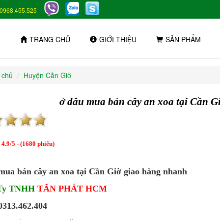
0968.455.525
TRANG CHỦ
GIỚI THIỆU
SẢN PHẨM
 chủ
Huyện Cần Giờ
ở đâu mua bán cây an xoa tại Cần G
:
4.9
/
5
- (
1680
phiếu)
mua bán cây an xoa tại Cần Giờ giao hàng nhanh
 Ty TNHH
TẤN PHÁT HCM
 0313.462.404