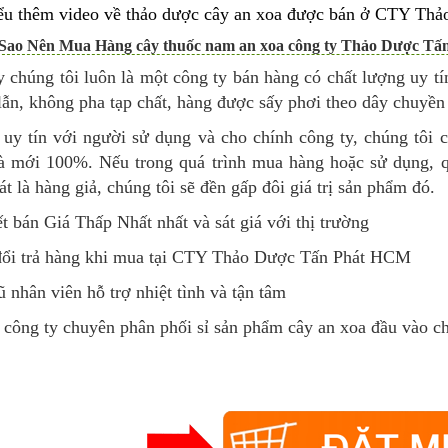
ểu thêm video về thảo dược cây an xoa được bán ở CTY T
 Sao Nên Mua Hàng cây thuốc nam an xoa công ty Thảo Dược Tấn
y chúng tôi luôn là một công ty bán hàng có chất lượng uy t
ẫn, không pha tạp chất, hàng được sấy phơi theo dây chuyền 
uy tín với người sử dụng và cho chính công ty, chúng tôi c
à mới 100%. Nếu trong quá trình mua hàng hoặc sử dụng, 
t là hàng giả, chúng tôi sẽ đền gấp đôi giá trị sản phẩm đó.
 bán Giá Thấp Nhất nhất và sát giá với thị trường
ổi trả hàng khi mua tại CTY Thảo Dược Tấn Phát HCM
 nhân viên hỗ trợ nhiệt tình và tận tâm
 công ty chuyên phân phối sỉ sản phẩm cây an xoa đầu vào ch