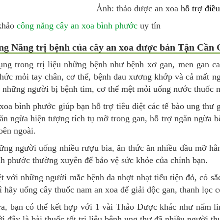
Ảnh: thảo dược an xoa
hỗ trợ điều
khảo
công năng cây an xoa bình phước
uy tín
ông Năng trị bệnh của cây an xoa được bán Tận Cần 
ụng trong trị liệu những bệnh như bệnh xơ gan, men gan c
nhức mỏi tay chân, cơ thể, bệnh đau xương khớp và cả mất n
 những người bị bệnh tim, cơ thể mệt mỏi uống nước thuốc n
xoa bình phước giúp bạn hỗ trợ tiêu diệt các tế bào ung thư
ăn ngừa hiện tượng tích tụ mỡ trong gan, hỗ trợ ngăn ngừa bện
bên ngoài.
ững người uống nhiều rượu bia, ăn thức ăn nhiều dầu mỡ hằ
nh phước thường xuyên để bảo vệ sức khỏe của chính bạn.
t với những người mắc bệnh da nhợt nhạt tiểu tiện đỏ, có s
ì hãy uống cây thuốc nam an xoa để giải độc gan, thanh lọc c
ra, bạn có thể kết hợp với 1 vài Thảo Dược khác như nấm li
i đây là bài thuốc tốt trị liệu bệnh ung thư đã nhiều người t