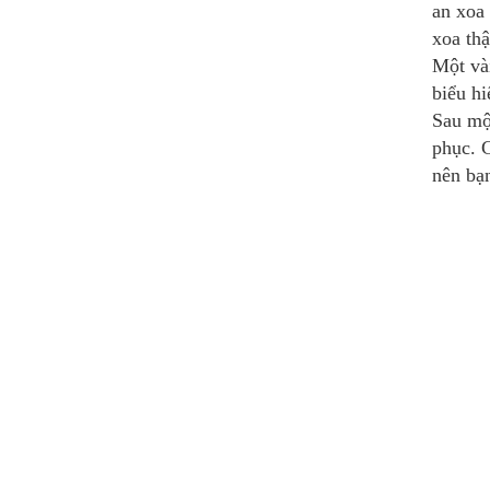
an xoa 
xoa thậ
Một và
biểu hi
Sau một
phục. 
nên bạ