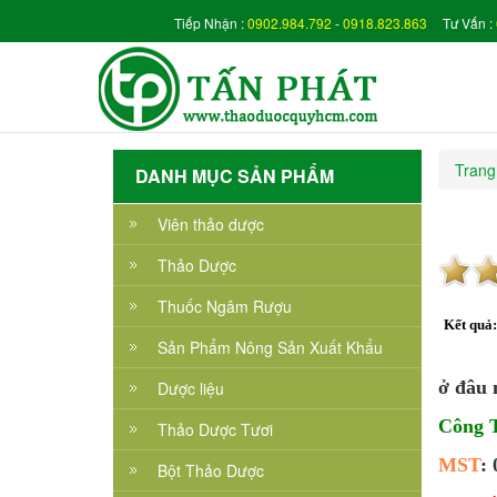
Tiếp Nhận :
0902.984.792
-
0918.823.863
Tư Vấn :
Trang
DANH MỤC SẢN PHẨM
Viên thảo dược
Thảo Dược
Thuốc Ngâm Rượu
Kết quả
Sản Phẩm Nông Sản Xuất Khẩu
ở đâu 
Dược liệu
Công
Thảo Dược Tươi
MST
:
Bột Thảo Dược