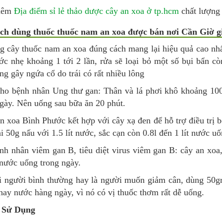
hêm
Địa điểm sỉ lẻ thảo dược cây an xoa ở tp.hcm
chất lượng
ách dùng thuốc thuốc nam an xoa được bán nơi Cần Giờ 
g cây thuốc nam an xoa đúng cách mang lại hiệu quả cao nh
c nhẹ khoảng 1 tới 2 lần, rửa sẽ loại bỏ một số bụi bẩn cò
ạng gây ngứa cổ do trái có rất nhiều lông
ho bệnh nhân Ung thư gan: Thân và lá phơi khô khoảng 100g
ngày. Nên uống sau bữa ăn 20 phút.
 xoa Bình Phước kết hợp với cây xạ đen để hỗ trợ điều trị 
i 50g nấu với 1.5 lít nước, sắc cạn còn 0.8l đến 1 lít nước u
h nhân viêm gan B, tiêu diệt virus viêm gan B: cây an xoa, 
nước uống trong ngày.
i người bình thường hay là người muốn giảm cân, dùng 50gr
ay nước hàng ngày, vì nó có vị thuốc thơm rất dễ uống.
 Sử Dụng