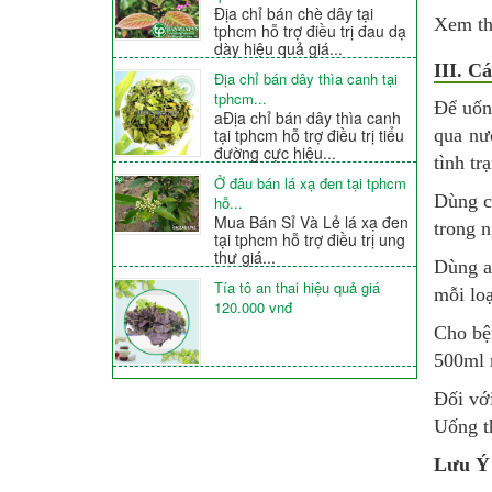
Địa chỉ bán chè dây tại
Xem t
tphcm hỗ trợ điều trị đau dạ
dày hiệu quả giá...
III. C
Địa chỉ bán dây thìa canh tại
tphcm...
Để uốn
aĐịa chỉ bán dây thìa canh
qua nướ
tại tphcm hỗ trợ điều trị tiểu
đường cực hiệu...
tình tr
Ở đâu bán lá xạ đen tại tphcm
Dùng c
hỗ...
Mua Bán Sỉ Và Lẻ lá xạ đen
trong 
tại tphcm hỗ trợ điều trị ung
thư giá...
Dùng an
Tía tô an thai hiệu quả giá
mỗi loạ
120.000 vnđ
Cho bện
500ml 
Đối vớ
Uống th
Lưu Ý