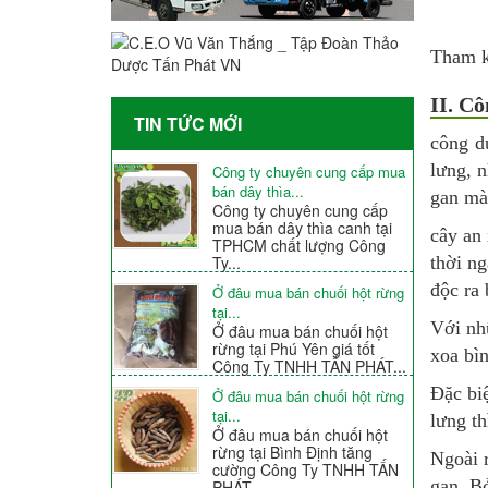
Tham 
II. C
TIN TỨC MỚI
công d
lưng, 
Công ty chuyên cung cấp mua
bán dây thìa...
gan mà
Công ty chuyên cung cấp
mua bán dây thìa canh tại
cây an 
TPHCM chất lượng Công
thời ng
Ty...
độc ra 
Ở đâu mua bán chuối hột rừng
tại...
Với nh
Ở đâu mua bán chuối hột
rừng tại Phú Yên giá tốt
xoa bì
Công Ty TNHH TẤN PHÁT...
Đặc biệ
Ở đâu mua bán chuối hột rừng
tại...
lưng th
Ở đâu mua bán chuối hột
rừng tại Bình Định tăng
Ngoài 
cường Công Ty TNHH TẤN
gan. Bở
PHÁT...