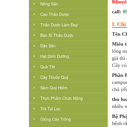
Khuyế
Nông Sản
call:
0
Cao Thảo Dược
I. Ch
Thảo Dược Làm Đẹp
Tên Ch
Bán Sỉ Thảo Dược
Miêu t
Đặc Sản
lông m
Hạt Dinh Dưỡng
già thì
Cây có
Quà Tết
Phân B
Cây Thuốc Quý
campuc
Sâm Quý Hiếm
chủ yế
Thực Phẩm Chức Năng
thu ho
nhiều n
Trà Túi Lọc
Bộ Ph
Giống Cây Trồng
bệnh rấ