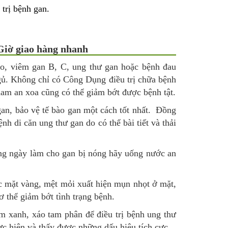
 trị bệnh gan.
Giờ giao hàng nhanh
ao, viêm gan B, C, ung thư gan hoặc bệnh đau
gủ. Không chỉ có Công Dụng điều trị chữa bệnh
am an xoa cũng có thể giảm bớt được bệnh tật.
 gan, bảo vệ tế bào gan một cách tốt nhất. Đồng
h di căn ung thư gan do có thể bài tiết và thải
ng ngày làm cho gan bị nóng hãy uống nước an
ắc mặt vàng, mệt mỏi xuất hiện mụn nhọt ở mặt,
ơ thể giảm bớt tình trạng bệnh.
m xanh, xáo tam phân để điều trị bệnh ung thư
hực hiện và thấy được những dấu hiệu tích cực.