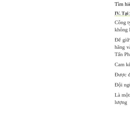
Tìm hi
IV. Tại
Công t
không l
Để giữ 
hãng v
Tấn Phá
Cam kết
Được đ
Đội ngũ
Là một
lượng