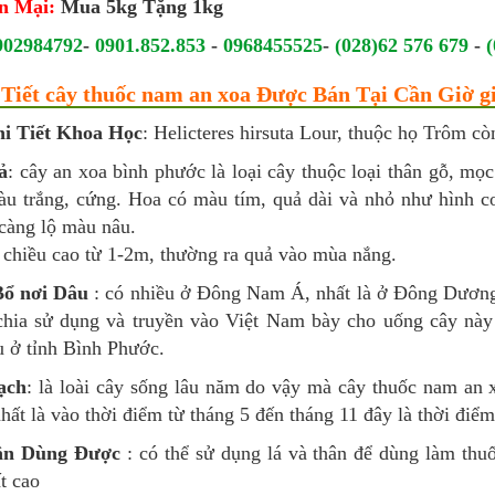
n Mại:
Mua 5kg Tặng 1kg
902984792
-
0901.852.853
-
0968455525
-
(028)62 576 679
-
(
i Tiết cây thuốc nam an xoa Được Bán Tại Cần Giờ g
i Tiết Khoa Học
: Helicteres hirsuta Lour, thuộc họ Trôm cò
ả
: cây an xoa bình phước là loại cây thuộc loại thân gỗ, mọ
àu trắng, cứng. Hoa có màu tím, quả dài và nhỏ như hình c
 càng lộ màu nâu.
 chiều cao từ 1-2m, thường ra quả vào mùa nắng.
ổ nơi Dâu
: có nhiều ở Đông Nam Á, nhất là ở Đông Dương
hia sử dụng và truyền vào Việt Nam bày cho uống cây này c
u ở tỉnh Bình Phước.
ạch
: là loài cây sống lâu năm do vậy mà cây thuốc nam an
hất là vào thời điểm từ tháng 5 đến tháng 11 đây là thời điểm
ận Dùng Được
: có thể sử dụng lá và thân để dùng làm thuố
t cao