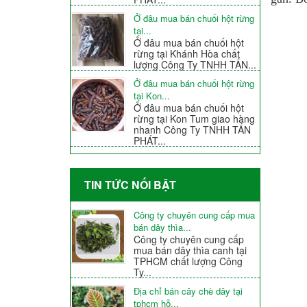
Ở đâu mua bán chuối hột rừng
tại...
Ở đâu mua bán chuối hột
rừng tại Khánh Hòa chất
lượng Công Ty TNHH TẤN...
Ở đâu mua bán chuối hột rừng
tại Kon...
Ở đâu mua bán chuối hột
rừng tại Kon Tum giao hàng
nhanh Công Ty TNHH TẤN
PHÁT...
TIN TỨC NỐI BẬT
Công ty chuyên cung cấp mua
bán dây thìa...
Công ty chuyên cung cấp
mua bán dây thìa canh tại
TPHCM chất lượng Công
Ty...
Địa chỉ bán cây chè dây tại
tphcm hỗ...