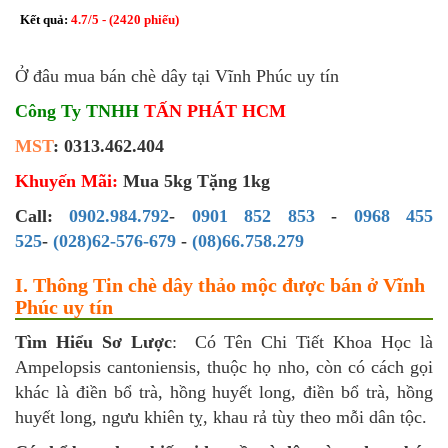
Kết quả:
4.7
/
5
- (
2420
phiếu)
Ở đâu mua bán chè dây tại Vĩnh Phúc uy tín
Công Ty TNHH
TẤN PHÁT HCM
MST
: 0313.462.404
Khuyến Mãi:
Mua 5kg Tặng 1kg
Call:
0902.984.792
-
0901 852 853
-
0968 455
525
-
(028)62-576-679
-
(08)66.758.279
I. Thông Tin chè dây thảo mộc được bán ở Vĩnh
Phúc uy tín
Tìm Hiểu Sơ Lược
: Có Tên Chi Tiết Khoa Học là
Ampelopsis cantoniensis, thuộc họ nho, còn có cách gọi
khác là điền bổ trà, hồng huyết long, điền bổ trà, hồng
huyết long, ngưu khiên tỵ, khau rả tùy theo mỗi dân tộc.