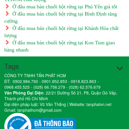
Ở đâu mua bán chuối hột rừng tại Phú Yên giá tốt
Ở đâu mua bán chuối hột rừng tại Bình Định tăng
cường
Ở đâu mua bán chuối hột rừng tại Khánh Hòa chất
lượng
Ở đâu mua bán chuối hột rừng tại Kon Tum giao
hàng nhanh
Tags
CÔNG TY TNHH TẤN PHÁT HCM
ĐT:
0902.984.792
-
0901.852.853
-
0918.823.863
-
0968.455.525
-
(028) 66.758.279
-
(028) 62.576.679
Văn Phòng Đại Diện
: 22/21 Đường Số 21, P8, Quận Gò Vấp,
Thành phố Hồ Chí Minh
Đại diện pháp luật: Vũ Văn Thắng | Website:
tanphatvn.net
Gmail:
tanphathcm@gmail.com