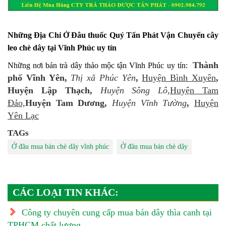
Những Địa Chỉ Ở Đâu thuốc Quý Tấn Phát Vận Chuyển cây
leo chè dây tại Vĩnh Phúc uy tín
Thành
Những nơi bán trà dây thảo mộc tận Vĩnh Phúc uy tín:
phố Vĩnh Yên,
Thị xã Phúc Yên
,
Huyện Bình Xuyên
,
Huyện Lập Thạch,
Huyện Sông Lô,
Huyện Tam
Đảo,
Huyện Tam Dương,
Huyện Vĩnh Tường
,
Huyện
Yên Lạc
TAGs
Ở đâu mua bán chè dây vĩnh phúc
Ở đâu mua bán chè dây
CÁC LOẠI TIN KHÁC:
Công ty chuyên cung cấp mua bán dây thìa canh tại
TPHCM chất lượng