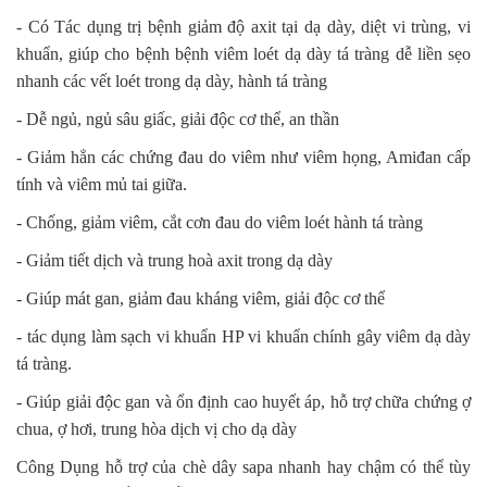
- Có Tác dụng trị bệnh giảm độ axit tại dạ dày, diệt vi trùng, vi
khuẩn, giúp cho bệnh bệnh viêm loét dạ dày tá tràng dễ liền sẹo
nhanh các vết loét trong dạ dày, hành tá tràng
- Dễ ngủ, ngủ sâu giấc, giải độc cơ thể, an thần
- Giảm hẳn các chứng đau do viêm như viêm họng, Amiđan cấp
tính và viêm mủ tai giữa.
- Chống, giảm viêm, cắt cơn đau do viêm loét hành tá tràng
- Giảm tiết dịch và trung hoà axit trong dạ dày
- Giúp mát gan, giảm đau kháng viêm, giải độc cơ thể
- tác dụng làm sạch vi khuẩn HP vi khuẩn chính gây viêm dạ dày
tá tràng.
- Giúp giải độc gan và ổn định cao huyết áp, hỗ trợ chữa chứng ợ
chua, ợ hơi, trung hòa dịch vị cho dạ dày
Công Dụng hỗ trợ của chè dây sapa nhanh hay chậm có thể tùy