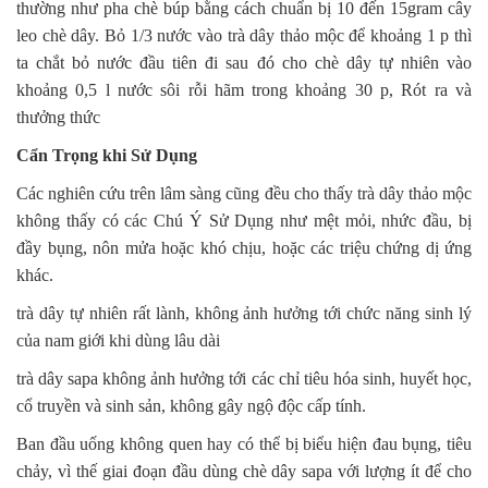
thường như pha chè búp bằng cách chuẩn bị 10 đến 15gram cây
leo chè dây. Bỏ 1/3 nước vào trà dây thảo mộc để khoảng 1 p thì
ta chắt bỏ nước đầu tiên đi sau đó cho chè dây tự nhiên vào
khoảng 0,5 l nước sôi rỗi hãm trong khoảng 30 p, Rót ra và
thưởng thức
Cẩn Trọng khi Sử Dụng
Các nghiên cứu trên lâm sàng cũng đều cho thấy trà dây thảo mộc
không thấy có các Chú Ý Sử Dụng như mệt mỏi, nhức đầu, bị
đầy bụng, nôn mửa hoặc khó chịu, hoặc các triệu chứng dị ứng
khác.
trà dây tự nhiên rất lành, không ảnh hưởng tới chức năng sinh lý
của nam giới khi dùng lâu dài
trà dây sapa không ảnh hưởng tới các chỉ tiêu hóa sinh, huyết học,
cổ truyền và sinh sản, không gây ngộ độc cấp tính.
Ban đầu uống không quen hay có thể bị biểu hiện đau bụng, tiêu
chảy, vì thế giai đoạn đầu dùng chè dây sapa với lượng ít để cho