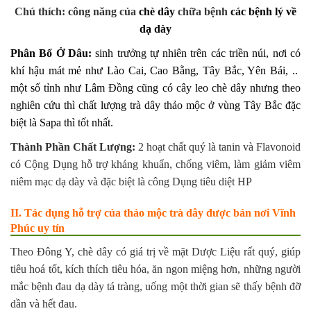
Chú thích: công năng của
chè dây
chữa bệnh
các bệnh lý về
dạ dày
Phân Bổ Ở Dâu:
sinh trưởng tự nhiên trên các triền núi, nơi có
khí hậu mát mẻ như Lào Cai, Cao Bằng, Tây Bắc, Yên Bái, ..
một số tỉnh như Lâm Đồng cũng có cây leo chè dây nhưng theo
nghiên cứu thì chất lượng trà dây thảo mộc ở vùng Tây Bắc đặc
biệt là Sapa thì tốt nhất.
Thành Phần Chất Lượng:
2 hoạt chất quý là tanin và Flavonoid
có Cộng Dụng hỗ trợ kháng khuẩn, chống viêm, làm giảm viêm
niêm mạc dạ dày và đặc biệt là công Dụng tiêu diệt HP
II. Tác dụng hỗ trợ của thảo mộc trà dây được bán nơi Vĩnh
Phúc uy tín
Theo Đông Y, chè dây có giá trị về mặt Dược Liệu rất quý, giúp
tiêu hoá tốt, kích thích tiêu hóa, ăn ngon miệng hơn, những người
mắc bệnh đau dạ dày tá tràng, uống một thời gian sẽ thấy bệnh đỡ
dần và hết đau.