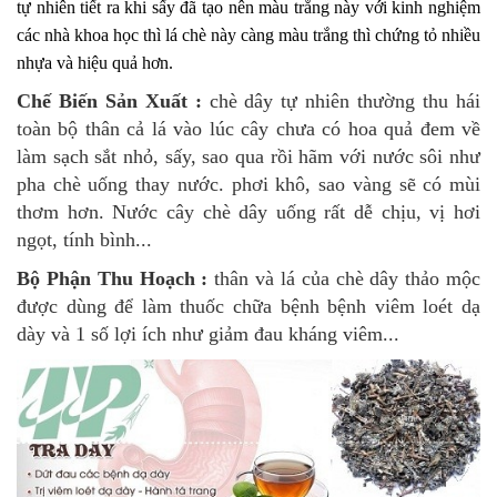
tự nhiên tiết ra khi sấy đã tạo nên màu trắng này với kinh nghiệm
các nhà khoa học thì lá chè này càng màu trắng thì chứng tỏ nhiều
nhựa và hiệu quả hơn.
Chế Biến Sản Xuất :
chè dây tự nhiên thường thu hái
toàn bộ thân cả lá vào lúc cây chưa có hoa quả đem về
làm sạch sắt nhỏ, sấy, sao qua rồi hãm với nước sôi như
pha chè uống thay nước. phơi khô, sao vàng sẽ có mùi
thơm hơn. Nước cây chè dây uống rất dễ chịu, vị hơi
ngọt, tính bình...
Bộ Phận Thu Hoạch :
thân và lá của chè dây thảo mộc
được dùng để làm thuốc
chữa bệnh bệnh viêm loét dạ
dày và 1 số lợi ích như giảm đau kháng viêm...