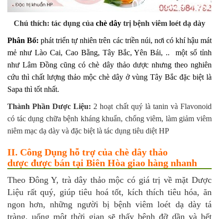
Chú thích: tác dụng của
chè dây
trị bệnh viêm loét dạ dày
Phân Bổ:
phát triển tự nhiên trên các triền núi, nơi có khí hậu mát
mẻ như Lào Cai, Cao Bằng, Tây Bắc, Yên Bái, .. một số tỉnh
như Lâm Đồng cũng có chè dây thảo dược nhưng theo nghiên
cứu thì chất lượng thảo mộc chè dây ở vùng Tây Bắc đặc biệt là
Sapa thì tốt nhất.
Thành Phần Dược Liệu:
2 hoạt chất quý là tanin và Flavonoid
có tác dụng chữa bệnh kháng khuẩn, chống viêm, làm giảm viêm
niêm mạc dạ dày và đặc biệt là tác dụng tiêu diệt HP
II. Công Dụng hỗ trợ của chè dây thảo
dược được bán tại Biên Hòa giao hàng nhanh
Theo Đông Y, trà dây thảo mộc có giá trị về mặt Dược
Liệu rất quý, giúp tiêu hoá tốt, kích thích tiêu hóa, ăn
ngon hơn, những người bị bệnh viêm loét dạ dày tá
tràng, uống một thời gian sẽ thấy bệnh đỡ dần và hết