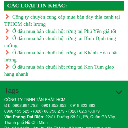
CÁC LOẠI TIN KHÁC:
Công ty chuyên cung cấp mua bán dây thìa canh tại
TPHCM chất lượng
Ở đâu mua bán chuối hột rừng tại Phú Yên giá tốt
Ở đâu mua bán chuối hột rừng tại Bình Định tăng
cường
Ở đâu mua bán chuối hột rừng tại Khánh Hòa chất
lượng
Ở đâu mua bán chuối hột rừng tại Kon Tum giao
hàng nhanh
Tags
CÔNG TY TNHH TẤN PHÁT HCM
ĐT:
0902.984.792
-
0901.852.853
-
0918.823.863
-
0968.455.525
-
(028) 66.758.279
-
(028) 62.576.679
Văn Phòng Đại Diện
: 22/21 Đường Số 21, P8, Quận Gò Vấp,
Thành phố Hồ Chí Minh
Đại diện pháp luật: Vũ Văn Thắng | Website:
tanphatvn.net