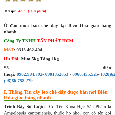
Kết quả:
4.8
/
5
- (
1606
phiếu)
Ở đâu mua bán chè dây tại Biên Hòa giao hàng
nhanh
Công Ty TNHH
TẤN PHÁT HCM
MST
: 0313.462.404
Ưu Đãi:
Mua 5kg Tặng 1kg
Số điện
thoại:
0902.984.792
-
0901852853
-
0968.455.525
-
(028)6
(08)66 758 279
I. Thông Tin cây leo chè dây được bán nơi Biên
Hòa giao hàng nhanh
Trình Bày Sơ Lược
: Có Tên Khoa Học Sản Phẩm là
Ampelopsis cantoniensis, thuộc họ nho, còn có tên gọi