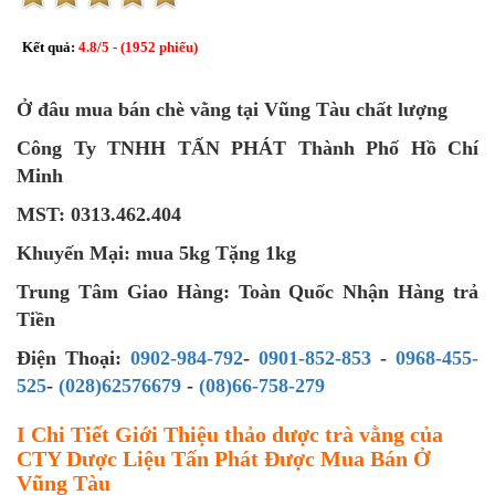
Kết quả:
4.8
/
5
- (
1952
phiếu)
Ở đâu mua bán chè vằng tại Vũng Tàu chất lượng
Công Ty TNHH TẤN PHÁT Thành Phố Hồ Chí
Minh
MST: 0313.462.404
Khuyến Mại: mua 5kg Tặng 1kg
Trung Tâm Giao Hàng: Toàn Quốc Nhận Hàng trả
Tiền
Điện Thoại:
0902-984-792
-
0901-852-853
-
0968-455-
525
-
(028)62576679
-
(08)66-758-279
I Chi Tiết Giới Thiệu thảo dược trà vằng của
CTY Dược Liệu Tấn Phát Được Mua Bán Ở
Vũng Tàu