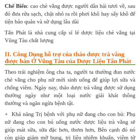
Chế Biến
: cao chè vằng được người dân hái tươi về, sau
đó đưa rửa sạch, chặt nhỏ ra rồi phơi khô hay sấy khô để
tiện bảo quản và sử dụng lâu dài
Tấn Phát là nhà cung cấp sỉ lẻ dược liệu chè vằng tại
Vũng Tàu chất lượng
II. Công Dụng hỗ trợ của thảo dược trà vằng
được bán Ở Vũng Tàu của Dược Liệu Tấn Phát
Theo trải nghiệm ông cha ta, người ta thường đun nước
chè vằng cho phụ nữ mới sinh uống để giúp lợi sữa và
chống viêm. Ngày nay, thảo dược trà vằng được sử dụng
thường ngày như một loại nước giải khát thông
thường và ngăn ngừa bệnh tật.
+ Khả năng Trị bệnh với phụ nữ đang cho con bú: Phụ
nữ đang cho con bú uống nước dược liệu trà vằng sẽ
giúp mát sữa, sữa đặc hơn, thơm hơn, Bên cạnh đó nó
còn giúp giảm mỡ bụng, trị liệu nhiễm khuẩn, viêm tử