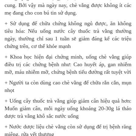
cung. Bởi vậy mà ngày nay, chè vằng được không ít các
mẹ đang cho con bú tin sử dụng.
+ Sử dụng để chữa chứng không ngủ được, ăn không
tiêu hóa: Nếu uống nước cây thuốc trà vằng thường
ngày, thường chỉ sau 1 tuần sẽ giảm đáng kể các triệu
chứng trên, cơ thể khỏe mạnh
+ Khoa học hiện đại chứng minh, uống chè vằng giúp
điều trị các chứng bệnh như: Cao huyết áp, gan nhiễm
mỡ, máu nhiễm mỡ, chứng bệnh tiểu đường rất tuyệt vời
+ Người ta còn dùng cao chè vằng để chữa rắn cắn, mụn
nhọt
+ Uống cây thuốc trà vằng giúp giảm cân hiệu quả hơn:
Muốn giảm cân, mỗi ngày uống khoảng 20-30g lá thảo
dược trà vằng khô sắc nước uống
+ Nước dược liệu chè vằng còn sử dụng để trị bệnh răng
miệng, rửa vết thương