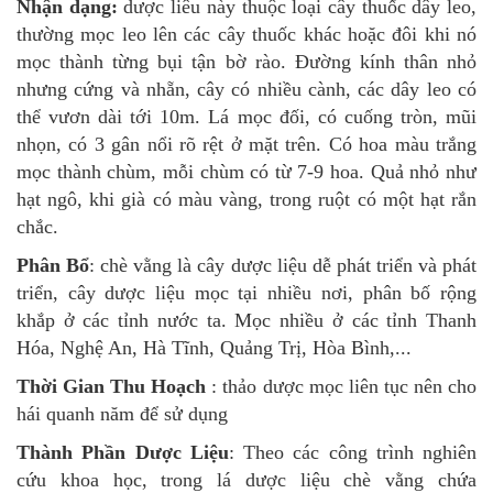
Nhận dạng
:
dược liêu này thuộc loại cây thuốc dây leo,
thường mọc leo lên các cây thuốc khác hoặc đôi khi nó
mọc thành từng bụi tận bờ rào. Đường kính thân nhỏ
nhưng cứng và nhẵn, cây có nhiều cành, các dây leo có
thể vươn dài tới 10m. Lá mọc đối, có cuống tròn, mũi
nhọn, có 3 gân nổi rõ rệt ở mặt trên. Có hoa màu trắng
mọc thành chùm, mỗi chùm có từ 7-9 hoa. Quả nhỏ như
hạt ngô, khi già có màu vàng, trong ruột có một hạt rắn
chắc.
Phân Bổ
: chè vằng là cây dược liệu dễ phát triển và phát
triển, cây dược liệu mọc tại nhiều nơi, phân bố rộng
khắp ở các tỉnh nước ta. Mọc nhiều ở các tỉnh Thanh
Hóa, Nghệ An, Hà Tĩnh, Quảng Trị, Hòa Bình,...
Thời Gian Thu Hoạch
: thảo dược mọc liên tục nên cho
hái quanh năm để sử dụng
Thành Phần Dược Liệu
: Theo các công trình nghiên
cứu khoa học, trong lá dược liệu chè vằng chứa