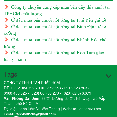
Công ty chuyên cung cấp mua bán dây thìa canh tại
TPHCM chất lượng
Ở đâu mua bán chuối hột rừng tại Phú Yên giá tốt
Ở đâu mua bán chuối hột rừng tại Bình Định tăng
cường
Ở đâu mua bán chuối hột rừng tại Khánh Hòa chất
lượng
Ở đâu mua bán chuối hột rừng tại Kon Tum giao
hàng nhanh
Tags
CÔNG TY TNHH TẤN PHÁT HCM
ĐT:
0902.984.792
-
0901.852.853
-
0918.823.863
-
0968.455.525
-
(028) 66.758.279
-
(028) 62.576.679
Văn Phòng Đại Diện
: 22/21 Đường Số 21, P8, Quận Gò Vấp,
Thành phố Hồ Chí Minh
Đại diện pháp luật: Vũ Văn Thắng | Website:
tanphatvn.net
Gmail:
tanphathcm@gmail.com