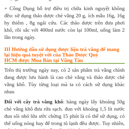
+ Công Dụng hỗ trợ điều trị chữa kinh nguyệt không
đều: sử dụng thảo dược chè vằng 20 g, ích mẫu 16g, 16g
hy thiêm , 8g ngải cứu. Các thảo dược trên đưa phơi
khô, rồi sắc với 400ml nước còn lại 100ml, uống làm 2
lần trong ngày.
III Hướng dẫn sử dụng dược liệu trà vằng để mang
lại hiệu quả tuyệt vời của Thảo Dược Quý
HCM được Mua Bán tại Vũng Tàu
Trên thị trường ngày nay, có 2 sản phẩm trà vằng chính
đang được lưu hành là cao chè vằng và thảo dược chè
vằng khô. Tùy từng loại mà ta có cách sử dụng khác
nhau
Đối với cây trà vằng khô
: hàng ngày lấy khoảng 50g
chè vằng khô đưa rửa sạch. đun với khoảng 1,5 lít nước
đun sôi nhỏ lửa ước chừng 15 phút là có thể sử dụng, có
thể uống nóng hay để trong tủ lạnh đều được. Tuy nhiên,