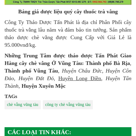
Bảng giá dược liệu quý cây thuốc trà vằng
Công Ty Thảo Dược Tấn Phát là địa chỉ Phân Phối cây
thuốc trà vằng lâu năm và đảm bảo tin tưởng. Sản phẩm
thảo dược chè vằng được Cung Cấp với Giá Lẻ là
95.000vnđ/kg.
Những Trung Tâm được thảo dược Tấn Phát Giao
Hàng cây chè vằng Ở Vũng Tàu:
Thành phố Bà Rịa
,
Thành phố Vũng Tàu
,
Huyện Châu Đức
,
Huyện Côn
Đảo
,
Huyện Đất Đỏ
,
Huyện Long Điền
,
Huyện Tân
Thành
,
Huyện Xuyên Mộc
TAGs
chè vằng vũng tàu
công ty chè vằng vũng tàu
CÁC LOẠI TIN KHÁC: