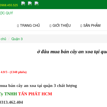
0968.455.525
TRANG CHỦ
GIỚI THIỆU
SẢN PHẨM
 chủ
Quận 3
ở đâu mua bán cây an xoa tại qu
:
4.9
/
5
- (
1348
phiếu)
mua bán cây an xoa tại quận 3 chất lượng
 Ty TNHH
TẤN PHÁT HCM
 0313.462.404