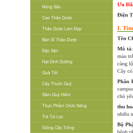
Ưu Đã
Nông Sản
Điện T
Cao Thảo Dược
I. Ti
Thảo Dược Làm Đẹp
Tên Ch
Bán Sỉ Thảo Dược
Mô tả
Đặc Sản
màu tr
Hạt Dinh Dưỡng
càng l
Cây có
Quà Tết
Phân 
Cây Thuốc Quý
campuc
Sâm Quý Hiếm
chủ yế
Thực Phẩm Chức Năng
thu ho
nhiều n
Trà Túi Lọc
Bộ Ph
Giống Cây Trồng
bệnh rấ