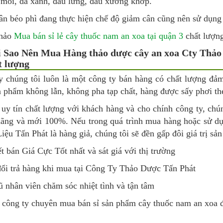
 mỏi, da xanh, đau lưng, đau xương khớp.
ân béo phì đang thực hiện chế độ giảm cân cũng nên sử dụng
khảo
Mua bán sỉ lẻ cây thuốc nam an xoa tại quận 3
chất lượng
i Sao Nên Mua Hàng thảo dược cây an xoa Cty Thảo
t lượng
y chúng tôi luôn là một công ty bán hàng có chất lượng đả
n phẩm không lẫn, không pha tạp chất, hàng được sấy phơi th
uy tín chất lượng với khách hàng và cho chính công ty, chún
hãng và mới 100%. Nếu trong quá trình mua hàng hoặc sử d
ệu Tấn Phát là hàng giả, chúng tôi sẽ đền gấp đôi giá trị sả
 bán Giá Cực Tốt nhất và sát giá với thị trường
ổi trả hàng khi mua tại Công Ty Thảo Dược Tấn Phát
 nhân viên chăm sóc nhiệt tình và tận tâm
 công ty chuyên mua bán sỉ sản phẩm cây thuốc nam an xoa đ