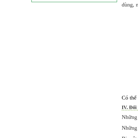
dùng, 
Có thể
IV. Đối
Những 
Những 