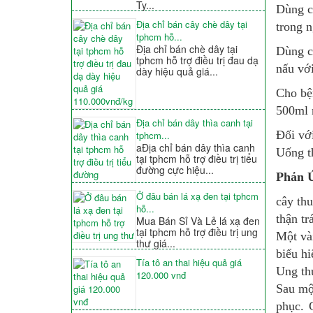
Ty...
Dùng c
Địa chỉ bán cây chè dây tại
trong 
tphcm hỗ...
Địa chỉ bán chè dây tại
Dùng câ
tphcm hỗ trợ điều trị đau dạ
nấu với
dày hiệu quả giá...
Cho bện
500ml 
Địa chỉ bán dây thìa canh tại
Đối vớ
tphcm...
aĐịa chỉ bán dây thìa canh
Uống th
tại tphcm hỗ trợ điều trị tiểu
đường cực hiệu...
Phản 
Ở đâu bán lá xạ đen tại tphcm
cây thu
hỗ...
thận tr
Mua Bán Sỉ Và Lẻ lá xạ đen
tại tphcm hỗ trợ điều trị ung
Một và
thư giá...
biểu hi
Tía tô an thai hiệu quả giá
Ung th
120.000 vnđ
Sau một
phục. 