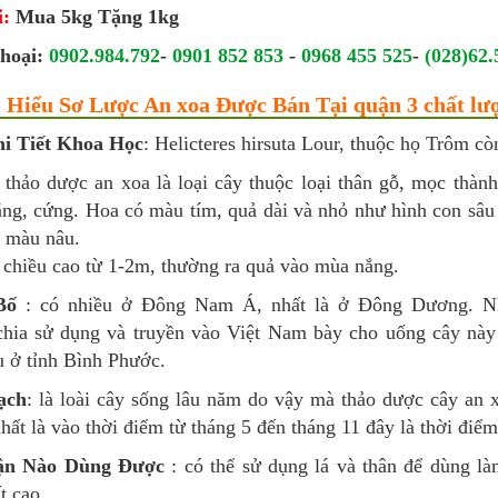
i:
Mua 5kg Tặng 1kg
hoại:
0902.984.792
-
0901 852 853
-
0968 455 525
-
(028)62.
m Hiểu Sơ Lược An xoa Được Bán Tại quận 3 chất lư
i Tiết Khoa Học
: Helicteres hirsuta Lour, thuộc họ Trôm cò
: thảo dược an xoa là loại cây thuộc loại thân gỗ, mọc thàn
ắng, cứng. Hoa có màu tím, quả dài và nhỏ như hình con sâu 
ộ màu nâu.
 chiều cao từ 1-2m, thường ra quả vào mùa nắng.
Bố
: có nhiều ở Đông Nam Á, nhất là ở Đông Dương. N
hia sử dụng và truyền vào Việt Nam bày cho uống cây này c
u ở tỉnh Bình Phước.
ạch
: là loài cây sống lâu năm do vậy mà thảo dược cây an
hất là vào thời điểm từ tháng 5 đến tháng 11 đây là thời điểm
ận Nào Dùng Được
: có thể sử dụng lá và thân để dùng là
t cao