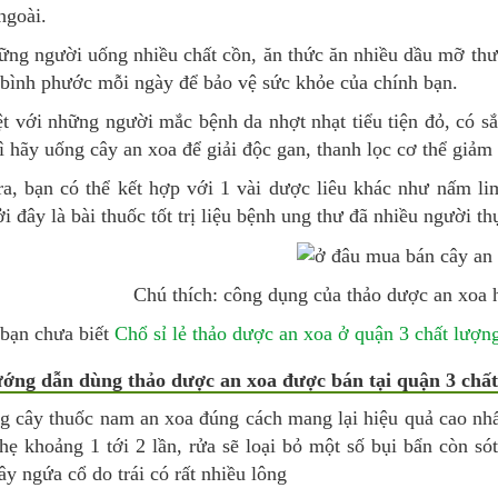
ngoài.
ững người uống nhiều chất cồn, ăn thức ăn nhiều dầu mỡ th
 bình phước mỗi ngày để bảo vệ sức khỏe của chính bạn.
ệt với những người mắc bệnh da nhợt nhạt tiểu tiện đỏ, có s
ì hãy uống cây an xoa để giải độc gan, thanh lọc cơ thể giảm 
ra, bạn có thể kết hợp với 1 vài dược liêu khác như nấm li
i đây là bài thuốc tốt trị liệu bệnh ung thư đã nhiều người t
Chú thích: công dụng của
thảo dược an xoa
h
 bạn chưa biết
Chổ sỉ lẻ thảo dược an xoa ở quận 3 chất lượn
ướng dẫn dùng thảo dược an xoa được bán tại quận 3 chấ
g cây thuốc nam an xoa đúng cách mang lại hiệu quả cao nh
ẹ khoảng 1 tới 2 lần, rửa sẽ loại bỏ một số bụi bẩn còn sót
ây ngứa cổ do trái có rất nhiều lông