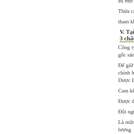
Bị mệt
Thừa c
tham 
V. Tạ
3 chấ
Công t
gốc sả
Để giữ 
chính 
Dược Li
Cam kết
Được đ
Đội ngũ
Là một
lượng