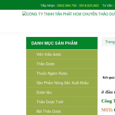
Tiếp Nhận :
0902.984.792
-
0918.823.863
Tư Vấn :
Trang
DANH MỤC SẢN PHẨM
Viên thảo dược
Thảo Dược
Thuốc Ngâm Rượu
Kết quả
Sản Phẩm Nông Sản Xuất Khẩu
ở đâu 
Dược liệu
Công
Thảo Dược Tươi
MST
:
Bột Thảo Dược