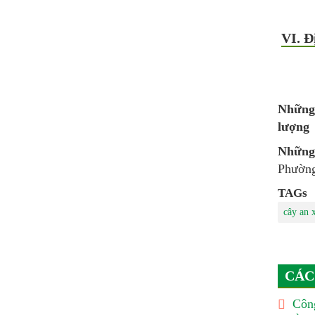
VI. Đ
Những
lượng
Những
Phường
TAGs
cây an 
CÁC
Công