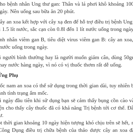
ho bệnh nhân Ung thư gan: Thân và lá phơi khô khoảng 100g
ngày. Nên uống sau bữa ăn 20 phút.
y an xoa kết hợp với cây xạ đen để hỗ trợ điều trị bệnh Ung
 1.5 lít nước, sắc cạn còn 0.8l đến 1 lít nước uống trong ngày
h nhân viêm gan B, tiêu diệt virus viêm gan B: cây an xoa, 
nước uống trong ngày.
i người bình thường hay là người muốn giảm cân, dùng 50gr
ay nước hàng ngày, vì nó có vị thuốc thơm rất dễ uống.
Ứng Phụ
ốc nam an xoa có thể sử dụng trong thời gian dài, tuy nhiên 
ánh tình trạng ẩm mốc.
i ngày đầu tiên khi sử dụng bạn sẽ cảm thấy bụng cồn cào và
ện cho thấy cây thuốc đã có khả năng Trị bệnh tới cơ thể. Đâ
ư.
 thời gian khoảng 10 ngày hiện tượng khó chịu trên sẽ hết,
Công Dụng điều trị chữa bệnh của thảo dược cây an xoa đ