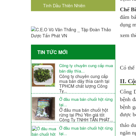
Tinh Dầu Thiên Nhiên
Chế B
đảm bả
dụng m
xem t
TIN TỨC MỚI
Công ty chuyên cung cấp mua
Có thể
bán dây thìa...
Công ty chuyên cung cấp
II. C
mua bán dây thìa canh tại
TPHCM chất lượng Công
Ty...
Công D
bệnh đ
Ở đâu mua bán chuối hột rừng
tại...
bệnh g
Ở đâu mua bán chuối hột
được bệ
rừng tại Phú Yên giá tốt
Công Ty TNHH TẤN PHÁT...
thảo dư
Ở đâu mua bán chuối hột rừng
ngăn ng
tại...