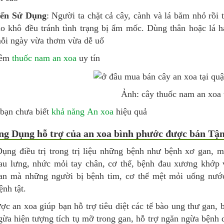
iến Sử Dụng
: Người ta chặt cả cây, cành và lá băm nhỏ rồi t
o khô đều tránh tình trạng bị ẩm mốc. Dùng thân hoặc lá h
ỗi ngày vừa thơm vừa dễ uố
hêm
thuốc nam an xoa
uy tín
Ảnh: cây thuốc nam an xoa
 bạn chưa biết
khả năng An xoa
hiệu quả
ộng Dụng hỗ trợ của an xoa bình phước được bán Tận
ụng điều trị trong trị liệu những bệnh như bệnh xơ gan, 
au lưng, nhức mỏi tay chân, cơ thể, bệnh đau xương khớp
an mà những người bị bệnh tim, cơ thể mệt mỏi uống nướ
nh tật.
ợc an xoa giúp bạn hỗ trợ tiêu diệt các tế bào ung thư gan,
ừa hiện tượng tích tụ mỡ trong gan, hỗ trợ ngăn ngừa bệnh di