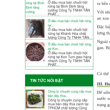
Ở đâu mua bán chuối hột
ra bên 
rừng tại Bình Định tăng
cường Công Ty TNHH TẤN
Với nh
PHÁT...
an xoa
Ở đâu mua bán chuối hột rừng
tại...
Đặc bi
Ở đâu mua bán chuối hột
lưng th
rừng tại Khánh Hòa chất
lượng Công Ty TNHH TẤN...
Ngoài 
Ở đâu mua bán chuối hột rừng
gan. Bở
tại Kon...
Ở đâu mua bán chuối hột
rừng tại Kon Tum giao hàng
nhanh Công Ty TNHH TẤN
PHÁT...
Có thể
TIN TỨC NỐI BẬT
III. H
Công ty chuyên cung cấp mua
Để uốn
bán dây thìa...
nước nh
Công ty chuyên cung cấp
mua bán dây thìa canh tại
trạng g
TPHCM chất lượng Công