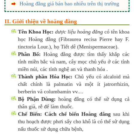
Hoàng đằng giá bán bao nhiêu trên thị trường
II. Giới thiệu về hoàng đằng
Tên Khoa Học:
dược liệu hoàng đằng
có tên khoa
học Hoàng đằng (Fibraurea recisa Pierre hay F.
tinctoria Lour.), họ Tiết dê (Menispermaceae).
Phân Bố:
Hoàng đằng được tìm thấy khắp các
tỉnh miền bắc và nam, cây mọc chủ yếu ở các tỉnh
miền núi, các tỉnh nghệ an và thanh hóa .
Thành phần Hóa Học:
Chủ yếu có alcaloid mà
chất chính là palmatin và một ít jatrorrhizin,
berberin và columbamin vv....
Bộ Phận Dùng:
hoàng đằng có thể sử dụng cả
thân già, rễ để làm thuốc.
Chế Biến:
Cách chế biến Hoàng đằng
sau khi
thu hoạch được phơi sấy cho khô là có thể sử dụng
nấu thuốc sử dụng chữa bệnh,