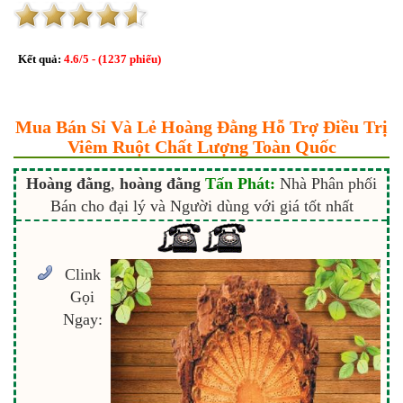
Kết quả:
4.6
/
5
- (
1237
phiếu)
Mua Bán Sỉ Và Lẻ Hoàng Đằng Hỗ Trợ Điều Trị
Viêm Ruột Chất Lượng Toàn Quốc
Hoàng đằng
,
hoàng đằng
Tấn Phát:
Nhà Phân phối
Bán cho đại lý và Người dùng với giá tốt nhất
Clink
Gọi
Ngay: