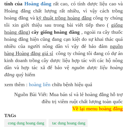
tính của
Hoàng đằng
rất cao, có tính dược liệu cao và
Hoàng đằng chất lượng rất nhiều, vì vậy cách trồng
hoàng đằng và
kỹ thuật trồng hoàng đằng
công ty chúng
tôi xin giới thiệu sau trong bài viết tiếp theo (
giống
hoàng đằng
)
cây giống hoàng đằng
, ngoài ra cây thuốc
hoàng đằng hiện cũng đang cạn kiệt do sự khai thác quá
nhiều của người nông dân vì vậy đẻ bảo đảm
nguồn
hàng Hoàng đằng giá sỉ
công ty chúng tôi đang có dự án
kinh doanh trồng cây dược liệu hợp tác với các hộ nông
dân và hợp tác xã để bảo vệ
nguồn dược liệu hoàng
đằng
quý hiếm
xem thêm :
hoàng liên
chữa bệnh hiệu quả
Nguồn Bài Viết: Mua bán sỉ và lẻ hoàng đằng hỗ trợ
điều trị viêm ruột chất lượng toàn quốc
Về lại menu hoàng đằng
TAGs
cong dung hoang dang
tac dung hoang dang