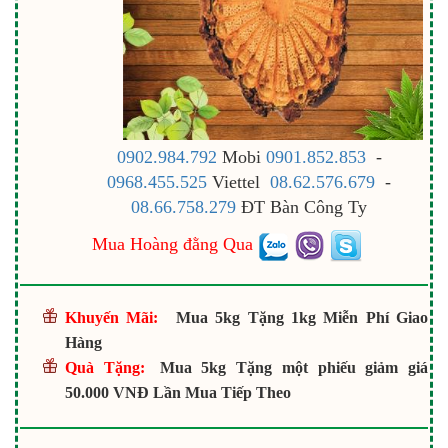
0902.984.792
Mobi
0901.852.853
-
0968.455.525
Viettel
08.62.576.679
-
08.66.758.279
ĐT Bàn Công Ty
Mua Hoàng đằng Qua
Khuyến Mãi:
Mua 5kg Tặng 1kg Miễn Phí Giao
Hàng
Quà Tặng:
Mua 5kg Tặng một phiếu giảm giá
50.000 VNĐ Lần Mua Tiếp Theo