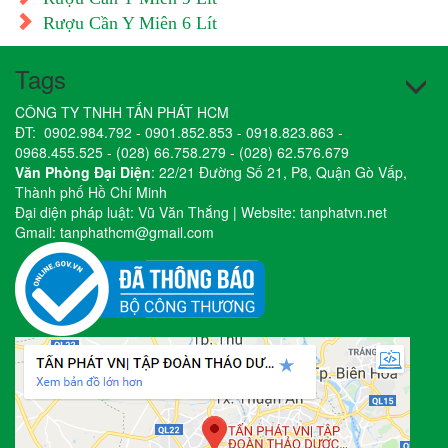
Rượu Cần Y Miên 6 Lít
Tags
CÔNG TY TNHH TẤN PHÁT HCM
ĐT:
0902.984.792
-
0901.852.853
-
0918.823.863
-
0968.455.525
-
(028) 66.758.279
-
(028) 62.576.679
Văn Phòng Đại Diện
: 22/21 Đường Số 21, P8, Quận Gò Vấp,
Thành phố Hồ Chí Minh
Đại diện pháp luật: Vũ Văn Thắng | Website:
tanphatvn.net
Gmail:
tanphathcm@gmail.com