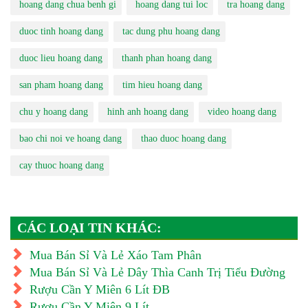
hoang dang chua benh gi
hoang dang tui loc
tra hoang dang
duoc tinh hoang dang
tac dung phu hoang dang
duoc lieu hoang dang
thanh phan hoang dang
san pham hoang dang
tim hieu hoang dang
chu y hoang dang
hinh anh hoang dang
video hoang dang
bao chi noi ve hoang dang
thao duoc hoang dang
cay thuoc hoang dang
CÁC LOẠI TIN KHÁC:
Mua Bán Sỉ Và Lẻ Xáo Tam Phân
Mua Bán Sỉ Và Lẻ Dây Thìa Canh Trị Tiểu Đường
Rượu Cần Y Miên 6 Lít ĐB
Rượu Cần Y Miên 9 Lít