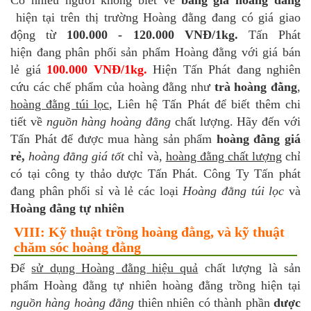
hiện tại trên thị trường Hoàng đằng đang có giá giao
động từ
100.000 - 120.000 VNĐ/1kg.
Tấn Phát
hiện đang phân phối sản phẩm Hoàng đằng với giá bán
lẻ giá
100.000 VNĐ/1kg.
Hiện Tấn Phát đang nghiên
cứu các chế phẩm của hoàng đằng như
trà hoàng đằng
,
hoàng đằng túi lọc
, Liên hệ Tấn Phát để biết thêm chi
tiết về
nguồn hàng hoàng đằng
chất lượng. Hãy đến với
Tấn Phát để được mua hàng sản phẩm
hoàng đằng giá
rẻ,
hoàng đằng giá tốt
chỉ và,
hoàng đằng chất lượng
chỉ
có tại công ty thảo dược Tấn Phát. Công Ty Tấn phát
đang phân phối sỉ và lẻ các loại
Hoàng đằng túi lọc
và
Hoàng đằng tự nhiên
VIII: Kỹ thuật trồng hoàng đằng, và kỹ thuật
chăm sóc hoàng đằng
Để
sử dụng Hoàng đằng hiệu quả
chất lượng là sản
phẩm Hoàng đằng tự nhiên hoàng đằng trồng hiện tại
nguồn hàng hoàng đằng
thiên nhiên có thành phần
dược