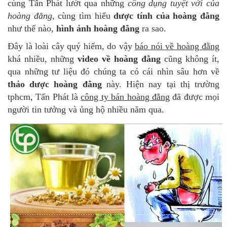
cùng Tấn Phát lướt qua những
công dụng tuyệt vời của
hoàng đằng
, cùng tìm hiểu
dược tính của hoàng đằng
như thế nào,
hình ảnh hoàng đằng
ra sao.
Đây là loài cây quý hiếm, do vậy
báo nói về hoàng đằng
khá nhiều, những
video về hoàng đằng
cũng không ít,
qua những tư liệu đó chúng ta có cái nhìn sâu hơn về
thảo dược hoàng đằng
này. Hiện nay tại thị trường
tphcm, Tấn Phát là
công ty bán hoàng đằng
đã được mọi
người tin tưởng và ủng hộ nhiều năm qua.