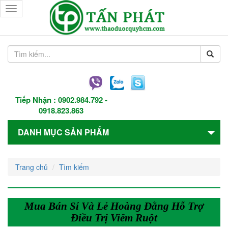
Toggle
navigation
Tiếp Nhận :
0902.984.792
-
0918.823.863
DANH MỤC SẢN PHẨM
Trang chủ
Tìm kiếm
Mua Bán Sỉ Và Lẻ Hoàng Đằng Hỗ Trợ
Điều Trị Viêm Ruột