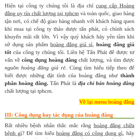
Hiện tại công ty chúng tôi là địa chỉ
cung cấp Hoàng
đằng uy tín chất lượng tại tphcm
và toàn quốc, giao hàng
tận nơi, có chế độ giao hàng nhanh với khách hàng quen
khi mua tại công ty thảo dược tấn phát, có chính sách
khuyến mãi rất lớn. Vì vậy quý khách hãy yên tâm khi
sử dụng sản phẩm
hoàng đằng giá sỉ
,
hoàng đằng giá
tốt
của công ty chúng tôi. Liên hệ Tấn Phát để được tư
vấn về
công dụng hoàng đằng
chất lượng, và tìm được
nguồn hoàng đằng giá rẻ.
Cùng tìm hiểu tiếp theo để
biết được những đặt tính của hoàng đằng như
thành
phân hoàng đằng.
Tấn Phát là
địa chỉ bán hoàng đằng
chất lượng tại tphcm.
Về lại menu hoàng đằng
III: Công dụng hay tác dụng của hoàng đằng
Rất nhiều bệnh nhân thắc mắc rằng
hoàng đằng chữa
bệnh gì
? Để tìm hiểu
hoàng đằng có công dụng gì
, hãy