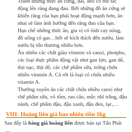
Tránh những thức ăn cứng, dai, dẻo có thể tác
động lên răng đang đau. Bởi những đồ ăn cứng sẽ
khiến răng của bạn phải hoạt động mạnh hơn, ăn
nhai sẽ làm ảnh hưởng đến răng đau của bạn.
Hạn chế những thức ăn, gia vị có tính cay nóng,
đồ uống có gas…bởi sẽ kích thích đến nướu, làm
nướu bị tổn thương nhiều hơn.
Ăn nhiều các chất giàu vitamin và canxi, photpho,
các loại thực phẩm động vật như gan lợn, gan dê,
thịt nạc, thịt dê, các chế phẩm sữa, trứng chứa
nhiều vitamin A. Cà rốt là loại có chứa nhiều
vitamin A.
Thường xuyên ăn các chất chứa nhiều canxi như
chế phẩm sữa, vỏ tôm, rau câu, mộc nhĩ trắng, đậu
nành, chế phẩm đậu, đậu xanh, đậu đen, lạc,…
VIII: Hoàng liên giá bao nhiêu tiền 1kg
Sau đây là
bảng giá hoàng liên
được bán tại Tấn Phát