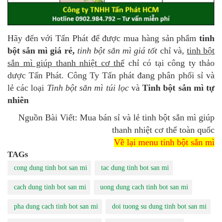
Hãy đến với Tấn Phát để được mua hàng sản phẩm
tinh
bột sắn mì giá rẻ,
tinh bột sắn mì giá tốt
chỉ và,
tinh bột
sắn mì giúp thanh nhiệt cơ thể
chỉ có tại công ty thảo
dược Tấn Phát. Công Ty Tấn phát đang phân phối sỉ và
lẻ các loại
Tinh bột sắn mì túi lọc
và
Tinh bột sắn mì tự
nhiên
Nguồn Bài Viết: Mua bán sỉ và lẻ tinh bột sắn mì giúp
thanh nhiệt cơ thể toàn quốc
Về lại menu tinh bột sắn mì
TAGs
cong dung tinh bot san mi
tac dung tinh bot san mi
cach dung tinh bot san mi
uong dung cach tinh bot san mi
pha dung cach tinh bot san mi
doi tuong su dung tinh bot san mi