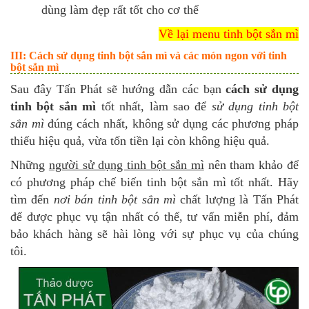
dùng làm đẹp rất tốt cho cơ thể
Về lại menu tinh bột sắn mì
III: Cách sử dụng tinh bột sắn mì và các món ngon với tinh
bột sắn mì
Sau đây Tấn Phát sẽ hướng dẫn các bạn
cách sử dụng
tinh bột sắn mì
tốt nhất, làm sao để
sử dụng tinh bột
sắn mì
đúng cách nhất, không sử dụng các phương pháp
thiếu hiệu quả, vừa tốn tiền lại còn không hiệu quả.
Những
người sử dụng tinh bột sắn mì
nên tham khảo để
có phương pháp chế biến tinh bột sắn mì tốt nhất. Hãy
tìm đến
nơi bán tinh bột sắn mì
chất lượng là Tấn Phát
để được phục vụ tận nhất có thể, tư vấn miễn phí, đảm
bảo khách hàng sẽ hài lòng với sự phục vụ của chúng
tôi.