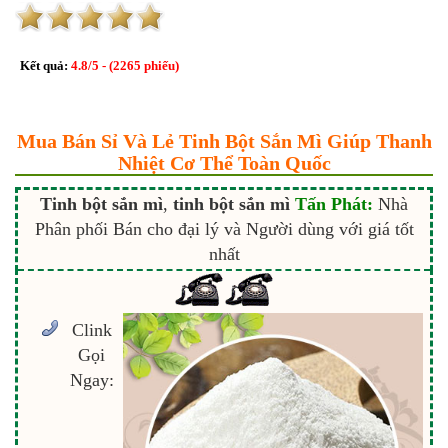
Kết quả:
4.8
/
5
- (
2265
phiếu)
Mua Bán Sỉ Và Lẻ Tinh Bột Sắn Mì Giúp Thanh
Nhiệt Cơ Thể Toàn Quốc
Tinh bột sắn mì
,
tinh bột sắn mì
Tấn Phát:
Nhà
Phân phối Bán cho đại lý và Người dùng với giá tốt
nhất
Clink
Gọi
Ngay: