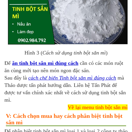
Hình 3 (
Cách sử dụng tinh bột sắn mì
)
Để
ăn tinh bột sắn mì đúng cách
cần có các món ruột
ăn cùng mới tạo nên món ngon đặc sản.
Sau đây là
cách chế biến Tinh bột sắn mì đúng cách
mà
Thảo dược tấn phát hướng dẫn. Liên hệ Tấn Phát để
được tư vấn chính xác nhất về cách sử dụng tinh bột sắn
mì.
Về lại menu tinh bột sắn mì
V: Cách chọn mua hay cách phân biệt tinh bột
sắn mì
Để
phân biệt tinh bột sắn mì
loại 1 và loại 2 công ty thảo