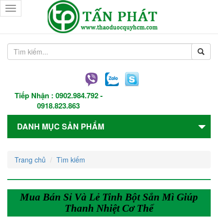
Toggle
navigation
Tiếp Nhận :
0902.984.792
-
0918.823.863
DANH MỤC SẢN PHẨM
Trang chủ
Tìm kiếm
Mua Bán Sỉ Và Lẻ Tinh Bột Sắn Mì Giúp
Thanh Nhiệt Cơ Thể