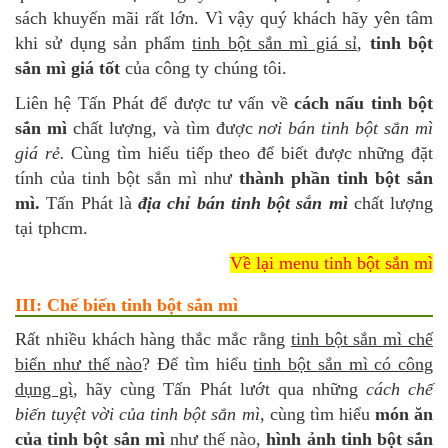
sách khuyến mãi rất lớn. Vì vậy quý khách hãy yên tâm
khi sử dụng sản phẩm
tinh bột sắn mì giá sỉ
,
tinh bột
sắn mì giá tốt
của công ty chúng tôi.
Liên hệ Tấn Phát để được tư vấn về
cách nấu tinh bột
sắn mì
chất lượng, và tìm được
nơi bán tinh bột sắn mì
giá rẻ.
Cùng tìm hiểu tiếp theo để biết được những đặt
tính của tinh bột sắn mì như
thành phần tinh bột sắn
mì.
Tấn Phát là
địa chỉ bán tinh bột sắn mì
chất lượng
tại tphcm.
Về lại menu tinh bột sắn mì
III: Chế biến tinh bột sắn mì
Rất nhiều khách hàng thắc mắc rằng
tinh bột sắn mì chế
biến như thế nào
? Để tìm hiểu
tinh bột sắn mì có công
dụng gì
, hãy cùng Tấn Phát lướt qua những
cách chế
biến tuyệt vời của tinh bột sắn mì
, cùng tìm hiểu
món ăn
của tinh bột sắn mì
như thế nào,
hình ảnh tinh bột sắn