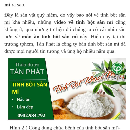
mì
ra sao.
Đây là sản vật quý hiếm, do vậy
báo nói về tinh bột sắn
mì
khá nhiều, những
video về tinh bột sắn mì
cũng
không ít, qua những tư liệu đó chúng ta có cái nhìn sâu
hơn về
món ăn tinh bột sắn mì
này. Hiện nay tại thị
trường tphcm, Tấn Phát là
công ty bán tinh bột sắn mì
đã
được mọi người tin tưởng và ủng hộ nhiều năm qua.
Hình 2 ( Công dụng chữa bệnh của tinh bột sắn mì)-