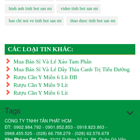
hinh anh tinh bot san mi
video tinh bot san mi
bao chi noi ve tinh bot san mi
thao duoc tinh bot san mi
CÁC LOẠI TIN KHÁC:
Mua Bán Sỉ Và Lẻ Xáo Tam Phân
Mua Bán Sỉ Và Lẻ Dây Thìa Canh Trị Tiểu Đường
Rượu Cần Y Miên 6 Lít ĐB
Rượu Cần Y Miên 9 Lít
Rượu Cần Y Miên 6 Lít
Tags
CÔNG TY TNHH TẤN PHÁT HCM
ĐT:
0902.984.792
-
0901.852.853
-
0918.823.863
-
0968.455.525
-
(028) 66.758.279
-
(028) 62.576.679
Văn Phòng Đại Diện
: 22/21 Đường Số 21, P8, Quận Gò Vấp,