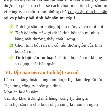
dược tấn phát xin chia sẻ cách chọn mua tinh bột sắn mì
vì công ty là một trong những chỗ
cung cấp tinh bột sắn
mì
và
phân phối tinh bột sắn mì
cấp 1
Tinh bột sắn mì không bị ẩm mốc, và có mùi hôi
Tinh bột sắn mì loại tốt
là tinh bột sắn mì nhìn
bằng mắt thường thấy chất lượng
Chọn tinh bột sắn mì có mùi thơm giòn của tinh
bột sắn mì
Tinh bột sắn mì loại 1
là tinh bột sắn mì không
sử dụng chất bảo quản
VI: Dịp nào nên ăn tinh bột sắn mì
Làm quà tặng hoặc dùng làm dược liệu làm đẹp rất tốt
Tiệc tùng công ty hoặc gia đình
Món ăn lạ đầu năm
Các dịp khai trương nhà hàng, công ty, tân gia
Tinh bột sắn mì cho buổi nhậu cũng là món ăn ngon