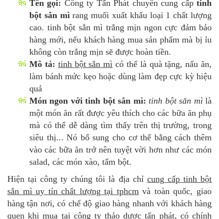
Tên gọi:
Công ty Tấn Phát chuyên cung cấp
tinh
bột sắn mì
rang muối xuất khẩu loại 1 chất lượng
cao. tinh bột sắn mì trắng mịn ngon cực đảm bảo
hàng mới, nếu khách hàng mua sản phẩm mà bị ỉu
không còn trắng mịn sẽ được hoàn tiền.
Mô tả:
tinh bột sắn mì
có thể là quà tặng, nấu ăn,
làm bánh mức kẹo hoặc dùng làm đẹp cực kỳ hiệu
quả
Món ngon với tinh bột sắn mì:
tinh bột sắn mì
là
một món ăn rất được yêu thích cho các bữa ăn phụ
mà có thể dễ dàng tìm thấy trên thị trường, trong
siêu thị... Nó bổ sung cho cơ thể bằng cách thêm
vào các bữa ăn trở nên tuyệt vời hơn như các món
salad, các món xào, tẩm bột.
Hiện tại công ty chúng tôi là địa chỉ
cung cấp tinh bột
sắn mì uy tín chất lượng tại tphcm
và toàn quốc, giao
hàng tận nơi, có chế độ giao hàng nhanh với khách hàng
quen khi mua tại công ty thảo dược tấn phát, có chính