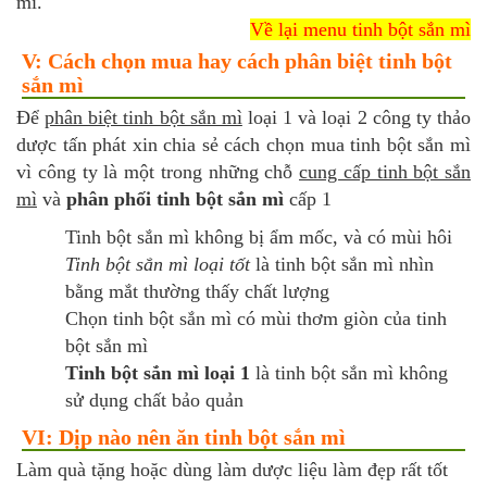
mì.
Về lại menu tinh bột sắn mì
V: Cách chọn mua hay cách phân biệt tinh bột
sắn mì
Để
phân biệt tinh bột sắn mì
loại 1 và loại 2 công ty thảo
dược tấn phát xin chia sẻ cách chọn mua tinh bột sắn mì
vì công ty là một trong những chỗ
cung cấp tinh bột sắn
mì
và
phân phối tinh bột sắn mì
cấp 1
Tinh bột sắn mì không bị ẩm mốc, và có mùi hôi
Tinh bột sắn mì loại tốt
là tinh bột sắn mì nhìn
bằng mắt thường thấy chất lượng
Chọn tinh bột sắn mì có mùi thơm giòn của tinh
bột sắn mì
Tinh bột sắn mì loại 1
là tinh bột sắn mì không
sử dụng chất bảo quản
VI: Dịp nào nên ăn tinh bột sắn mì
Làm quà tặng hoặc dùng làm dược liệu làm đẹp rất tốt