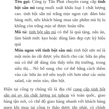
Tên gọi:
Công ty Tấn Phát chuyên cung cấp
tinh
bột sắn mì
rang muối xuất khẩu loại 1 chất lượng
cao. tinh bột sắn mì trắng mịn ngon cực đảm bảo
hàng mới, nếu khách hàng mua sản phẩm mà bị ỉu
không còn trắng mịn sẽ được hoàn tiền.
Mô tả:
tinh bột sắn mì
có thể là quà tặng, nấu ăn,
làm bánh mức kẹo hoặc dùng làm đẹp cực kỳ hiệu
quả
Món ngon với tinh bột sắn mì:
tinh bột sắn mì
là
một món ăn rất được yêu thích cho các bữa ăn phụ
mà có thể dễ dàng tìm thấy trên thị trường, trong
siêu thị... Nó bổ sung cho cơ thể bằng cách thêm
vào các bữa ăn trở nên tuyệt vời hơn như các món
salad, các món xào, tẩm bột.
Hiện tại công ty chúng tôi là địa chỉ
cung cấp tinh bột
sắn mì uy tín chất lượng tại tphcm
và toàn quốc, giao
hàng tận nơi, có chế độ giao hàng nhanh với khách hàng
quen khi mua tại công ty thảo dược tấn phát, có chính