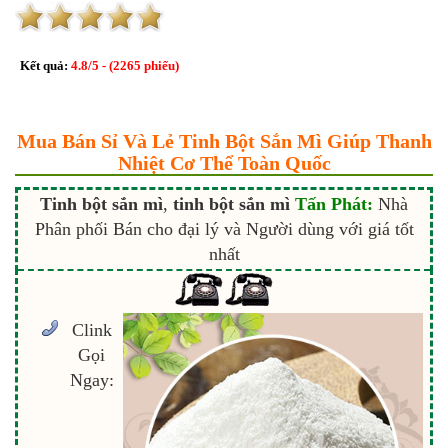
Kết quả:
4.8
/
5
- (
2265
phiếu)
Mua Bán Sỉ Và Lẻ Tinh Bột Sắn Mì Giúp Thanh
Nhiệt Cơ Thể Toàn Quốc
Tinh bột sắn mì
,
tinh bột sắn mì
Tấn Phát:
Nhà
Phân phối Bán cho đại lý và Người dùng với giá tốt
nhất
Clink
Gọi
Ngay: