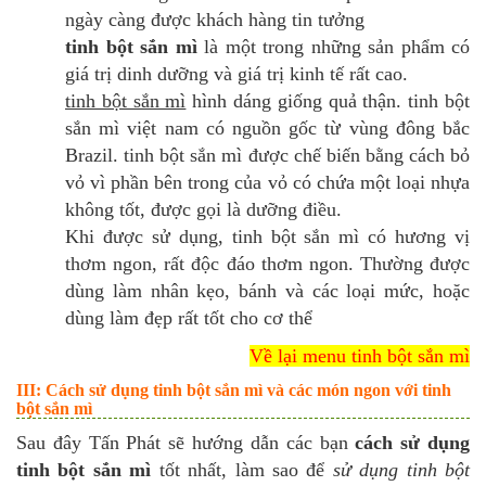
ngày càng được khách hàng tin tưởng
tinh bột sắn mì
là một trong những sản phẩm có
giá trị dinh dưỡng và giá trị kinh tế rất cao.
tinh bột sắn mì
hình dáng giống quả thận. tinh bột
sắn mì việt nam có nguồn gốc từ vùng đông bắc
Brazil. tinh bột sắn mì được chế biến bằng cách bỏ
vỏ vì phần bên trong của vỏ có chứa một loại nhựa
không tốt, được gọi là dưỡng điều.
Khi được sử dụng, tinh bột sắn mì có hương vị
thơm ngon, rất độc đáo thơm ngon. Thường được
dùng làm nhân kẹo, bánh và các loại mức, hoặc
dùng làm đẹp rất tốt cho cơ thể
Về lại menu tinh bột sắn mì
III: Cách sử dụng tinh bột sắn mì và các món ngon với tinh
bột sắn mì
Sau đây Tấn Phát sẽ hướng dẫn các bạn
cách sử dụng
tinh bột sắn mì
tốt nhất, làm sao để
sử dụng tinh bột