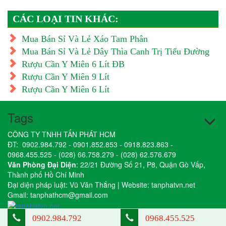
CÁC LOẠI TIN KHÁC:
Mua Bán Sỉ Và Lẻ Xáo Tam Phân
Mua Bán Sỉ Và Lẻ Dây Thìa Canh Trị Tiểu Đường
Rượu Cần Y Miên 6 Lít ĐB
Rượu Cần Y Miên 9 Lít
Rượu Cần Y Miên 6 Lít
Tags
CÔNG TY TNHH TẤN PHÁT HCM
ĐT:
0902.984.792
-
0901.852.853
-
0918.823.863
-
0968.455.525
-
(028) 66.758.279
-
(028) 62.576.679
Văn Phòng Đại Diện
: 22/21 Đường Số 21, P8, Quận Gò Vấp,
Thành phố Hồ Chí Minh
Đại diện pháp luật: Vũ Văn Thắng | Website:
tanphatvn.net
Gmail:
tanphathcm@gmail.com
0902.984.792
0968.455.525