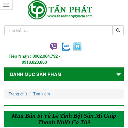
Toggle
navigation
Tiếp Nhận :
0902.984.792
-
0918.823.863
DANH MỤC SẢN PHẨM
Trang chủ
Tìm kiếm
Mua Bán Sỉ Và Lẻ Tinh Bột Sắn Mì Giúp
Thanh Nhiệt Cơ Thể