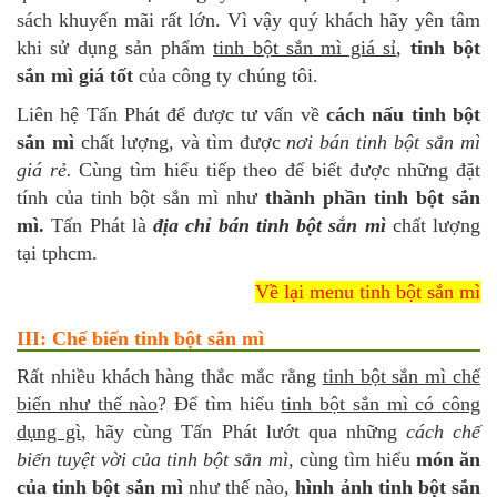
sách khuyến mãi rất lớn. Vì vậy quý khách hãy yên tâm
khi sử dụng sản phẩm
tinh bột sắn mì giá sỉ
,
tinh bột
sắn mì giá tốt
của công ty chúng tôi.
Liên hệ Tấn Phát để được tư vấn về
cách nấu tinh bột
sắn mì
chất lượng, và tìm được
nơi bán tinh bột sắn mì
giá rẻ.
Cùng tìm hiểu tiếp theo để biết được những đặt
tính của tinh bột sắn mì như
thành phần tinh bột sắn
mì.
Tấn Phát là
địa chỉ bán tinh bột sắn mì
chất lượng
tại tphcm.
Về lại menu tinh bột sắn mì
III: Chế biến tinh bột sắn mì
Rất nhiều khách hàng thắc mắc rằng
tinh bột sắn mì chế
biến như thế nào
? Để tìm hiểu
tinh bột sắn mì có công
dụng gì
, hãy cùng Tấn Phát lướt qua những
cách chế
biến tuyệt vời của tinh bột sắn mì
, cùng tìm hiểu
món ăn
của tinh bột sắn mì
như thế nào,
hình ảnh tinh bột sắn