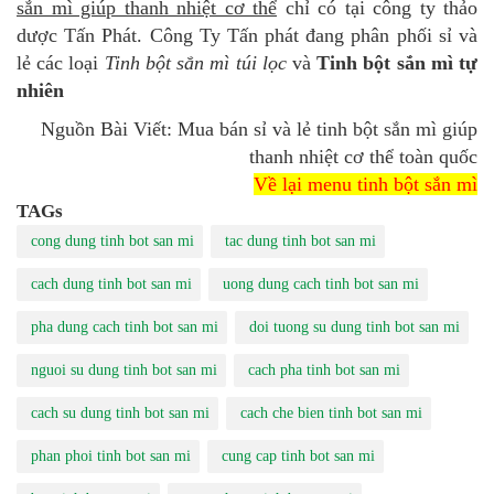
sắn mì giúp thanh nhiệt cơ thể
chỉ có tại công ty thảo
dược Tấn Phát. Công Ty Tấn phát đang phân phối sỉ và
lẻ các loại
Tinh bột sắn mì túi lọc
và
Tinh bột sắn mì tự
nhiên
Nguồn Bài Viết: Mua bán sỉ và lẻ tinh bột sắn mì giúp
thanh nhiệt cơ thể toàn quốc
Về lại menu tinh bột sắn mì
TAGs
cong dung tinh bot san mi
tac dung tinh bot san mi
cach dung tinh bot san mi
uong dung cach tinh bot san mi
pha dung cach tinh bot san mi
doi tuong su dung tinh bot san mi
nguoi su dung tinh bot san mi
cach pha tinh bot san mi
cach su dung tinh bot san mi
cach che bien tinh bot san mi
phan phoi tinh bot san mi
cung cap tinh bot san mi