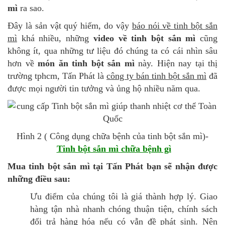
mì
ra sao.
Đây là sản vật quý hiếm, do vậy
báo nói về tinh bột sắn
mì
khá nhiều, những
video về tinh bột sắn mì
cũng
không ít, qua những tư liệu đó chúng ta có cái nhìn sâu
hơn về
món ăn tinh bột sắn mì
này. Hiện nay tại thị
trường tphcm, Tấn Phát là
công ty bán tinh bột sắn mì
đã
được mọi người tin tưởng và ủng hộ nhiều năm qua.
Hình 2 ( Công dụng chữa bệnh của tinh bột sắn mì)-
Tinh bột sắn mì chữa bệnh gì
Mua tinh bột sắn mì tại Tấn Phát bạn sẽ nhận được
những điều sau:
Ưu điểm của chúng tôi là giá thành hợp lý. Giao
hàng tận nhà nhanh chóng thuận tiện, chính sách
đổi trả hàng hóa nếu có vẫn đề phát sinh. Nên