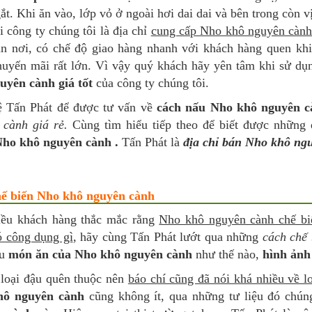
ắt. Khi ăn vào, lớp vỏ ở ngoài hơi dai dai và bên trong còn v
i công ty chúng tôi là địa chỉ
cung cấp Nho khô nguyên cành 
ận nơi, có chế độ giao hàng nhanh với khách hàng quen khi
huyến mãi rất lớn. Vì vậy quý khách hãy yên tâm khi sử d
uyên cành giá tốt
của công ty chúng tôi.
ệ Tấn Phát để được tư vấn về
cách nấu Nho khô nguyên 
 cành giá rẻ.
Cùng tìm hiểu tiếp theo để biết được những
ho khô nguyên cành .
Tấn Phát là
địa chỉ bán Nho khô ng
hế biến Nho khô nguyên cành
iều khách hàng thắc mắc rằng
Nho khô nguyên cành chế bi
ó công dụng gì
, hãy cùng Tấn Phát lướt qua những
cách chế 
ểu
món ăn của Nho khô nguyên cành
như thế nào,
hình ảnh
 loại đậu quên thuộc nên
báo chí cũng đã nói khá nhiều về 
hô nguyên cành
cũng không ít, qua những tư liệu đó chún