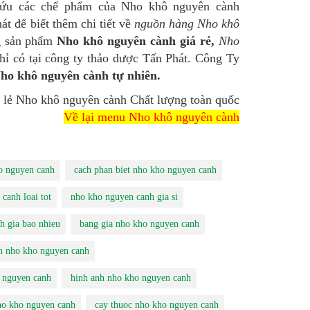
cứu các chế phẩm của Nho khô nguyên cành
át để biết thêm chi tiết về
nguồn hàng Nho khô
g sản phẩm
Nho khô nguyên cành giá rẻ,
Nho
hỉ có tại công ty thảo dược Tấn Phát. Công Ty
ho khô nguyên cành tự nhiên.
à lẻ Nho khô nguyên cành Chất lượng toàn quốc
Về lại menu Nho khô nguyên cành
o nguyen canh
cach phan biet nho kho nguyen canh
canh loai tot
nho kho nguyen canh gia si
h gia bao nhieu
bang gia nho kho nguyen canh
n nho kho nguyen canh
 nguyen canh
hinh anh nho kho nguyen canh
ho kho nguyen canh
cay thuoc nho kho nguyen canh