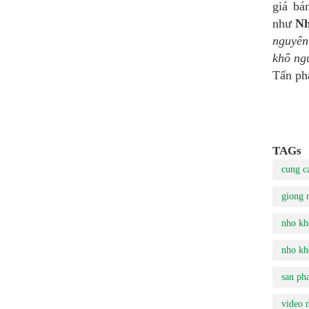
giá bá
như
Nh
nguyê
khô ng
Tấn phá
TAGs
cung c
giong 
nho kh
nho kh
san ph
video 