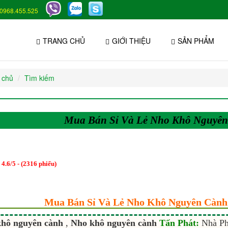
0968.455.525
TRANG CHỦ
GIỚI THIỆU
SẢN PHẨM
 chủ
Tìm kiếm
Mua Bán Sỉ Và Lẻ Nho Khô Nguyê
:
4.6
/
5
- (
2316
phiếu)
Mua Bán Sỉ Và Lẻ Nho Khô Nguyên Cành
khô nguyên cành
,
Nho khô nguyên cành
Tấn Phát:
Nhà Ph