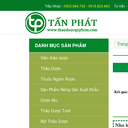
Tiếp Nhận :
0902.984.792
-
0918.823.863
Tư Vấn :
Trang
DANH MỤC SẢN PHẨM
Viên thảo dược
Thảo Dược
Thuốc Ngâm Rượu
Sản Phẩm Nông Sản Xuất Khẩu
Kết quả
Dược liệu
Thảo Dược Tươi
Bột Thảo Dược
Nho 