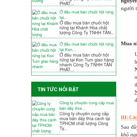
nguyê
PHÁT...
người 
Ở đâu mua bán chuối hột rừng
tại...
Ở đâu mua bán chuối hột
rừng tại Khánh Hòa chất
lượng Công Ty TNHH TẤN...
Mua nh
Ở đâu mua bán chuối hột rừng
tại Kon...
Ư
Ở đâu mua bán chuối hột
rừng tại Kon Tum giao hàng
h
nhanh Công Ty TNHH TẤN
PHÁT...
n
t
TIN TỨC NỐI BẬT
d
Công ty chuyên cung cấp mua
bán dây thìa...
Công ty chuyên cung cấp
III: Cá
mua bán dây thìa canh tại
TPHCM chất lượng Công
Sau đâ
Ty...
khô ng