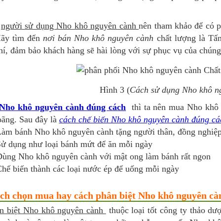
g
người sử dụng Nho khô nguyên cành
nên tham khảo để có 
Hãy tìm đến
nơi bán Nho khô nguyên cành
chất lượng là Tấ
í, đảm bảo khách hàng sẽ hài lòng với sự phục vụ của chúng 
Hình 3 (
Cách sử dụng Nho khô 
Nho khô nguyên cành đúng cách
thì ta nên mua Nho khô n
oãng. Sau đây là
cách chế biến Nho khô nguyên cành đúng cá
àm bánh Nho khô nguyên cành tặng người thân, đồng nghiệ
ử dụng như loại bánh mứt để ăn mỗi ngày
ùng Nho khô nguyên cành với mật ong làm bánh rất ngon
hế biến thành các loại nước ép để uống mỗi ngày
ch chọn mua hay cách phân biệt Nho khô nguyên cà
n biệt Nho khô nguyên cành
thuộc loại tốt công ty thảo dư