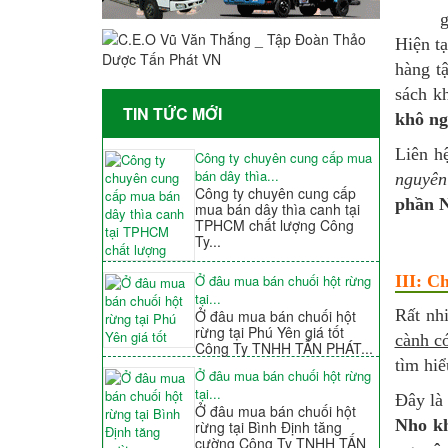
g
Hiện tạ
hàng t
sách k
TIN TỨC MỚI
khô ng
Liên h
Công ty chuyên cung cấp mua
bán dây thìa...
nguyên
Công ty chuyên cung cấp
phần N
mua bán dây thìa canh tại
TPHCM chất lượng Công
Ty...
III: C
Ở đâu mua bán chuối hột rừng
tại...
Rất nh
Ở đâu mua bán chuối hột
rừng tại Phú Yên giá tốt
cành c
Công Ty TNHH TẤN PHÁT...
tìm hi
Ở đâu mua bán chuối hột rừng
tại...
Đây là
Ở đâu mua bán chuối hột
Nho k
rừng tại Bình Định tăng
cường Công Ty TNHH TẤN