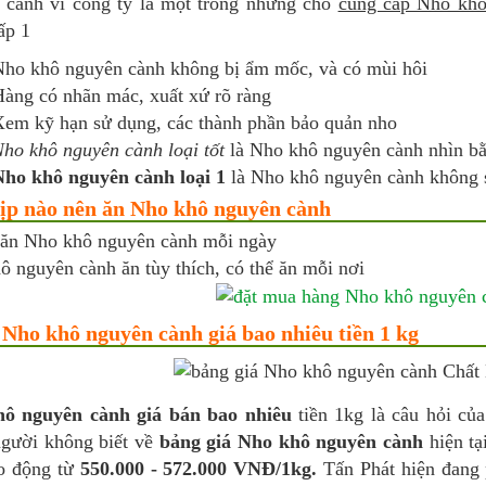
 cành vì công ty là một trong những chỗ
cung cấp Nho kh
ấp 1
ho khô nguyên cành không bị ẩm mốc, và có mùi hôi
àng có nhãn mác, xuất xứ rõ ràng
em kỹ hạn sử dụng, các thành phần bảo quản nho
ho khô nguyên cành loại tốt
là Nho khô nguyên cành nhìn bằ
ho khô nguyên cành loại 1
là Nho khô nguyên cành không 
ịp nào nên ăn Nho khô nguyên cành
 ăn Nho khô nguyên cành mỗi ngày
 nguyên cành ăn tùy thích, có thể ăn mỗi nơi
 Nho khô nguyên cành giá bao nhiêu tiền 1 kg
ô nguyên cành giá bán bao nhiêu
tiền 1kg là câu hỏi củ
người không biết về
bảng giá Nho khô nguyên cành
hiện t
ao động từ
550.000 - 572.000 VNĐ/1kg.
Tấn Phát hiện đang