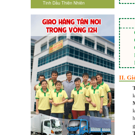
Tinh Dầu Thiên Nhiên
II. Gi
T
k
k
h
g