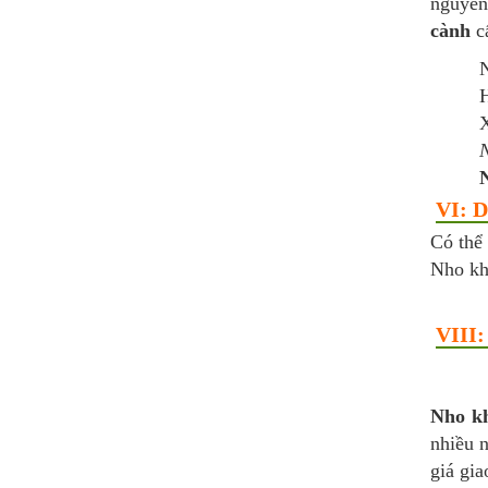
nguyên
cành
c
N
H
X
N
N
VI: D
Có thể
Nho khô
VIII:
Nho kh
nhiều 
giá gi