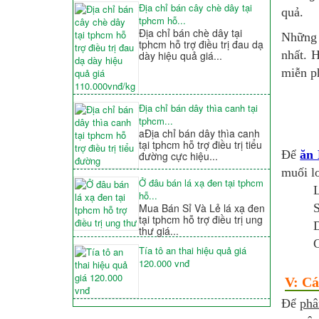
Địa chỉ bán cây chè dây tại
quả.
tphcm hỗ...
Địa chỉ bán chè dây tại
Nhữn
tphcm hỗ trợ điều trị đau dạ
nhất. 
dày hiệu quả giá...
miễn ph
Địa chỉ bán dây thìa canh tại
tphcm...
aĐịa chỉ bán dây thìa canh
tại tphcm hỗ trợ điều trị tiểu
Để
ăn 
đường cực hiệu...
muối l
Ở đâu bán lá xạ đen tại tphcm
L
hỗ...
S
Mua Bán Sỉ Và Lẻ lá xạ đen
tại tphcm hỗ trợ điều trị ung
D
thư giá...
C
Tía tô an thai hiệu quả giá
120.000 vnđ
V: Cá
Để
phâ