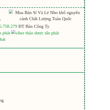
9
6.758.279
ĐT Bàn Công Ty
ng