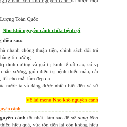
ng ty bán Nho khô nguyên cành
đã được mọi
)-
Nho khô nguyên cành chữa bệnh gì
 điều sau:
hà nhanh chóng thuận tiện, chính sách đổi trả
hàng tin tưởng
rị dinh dưỡng và giá trị kinh tế rất cao, có vị
à chắc xương, giúp điều trị bệnh thiếu máu, cải
 tốt cho mắt làm đẹp da...
a nước ta và đàng được nhiều biết đến và sử
Về lại menu Nho khô nguyên cành
guyên cành
nguyên cành
tốt nhất, làm sao để
sử dụng Nho
iếu hiệu quả, vừa tốn tiền lại còn không hiệu