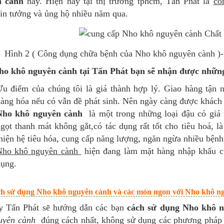
n cành
này. Hiện nay tại thị trường tphcm, Tấn Phát là
cô
tin tưởng và ủng hộ nhiều năm qua.
Hình 2 ( Công dụng chữa bệnh của Nho khô nguyên cành 
o khô nguyên cành tại Tấn Phát bạn sẽ nhận được những
u điểm của chúng tôi là giá thành hợp lý. Giao hàng tận n
àng hóa nếu có vẫn đề phát sinh. Nên ngày càng được khách 
Nho khô nguyên cành
là một trong những loại đậu có giá t
gọt thanh mát không gắt,có tác dụng rất tốt cho tiêu hoá, l
hiện hệ tiêu hóa, cung cấp năng lượng, ngăn ngừa nhiều bệnh,
Nho khô nguyên cành
hiện đang làm mặt hàng nhập khẩu củ
ụng.
ch sử dụng Nho khô nguyên cành và các món ngon với Nho khô n
y Tấn Phát sẽ hướng dẫn các bạn
cách sử dụng Nho khô 
uyên cành
đúng cách nhất, không sử dụng các phương pháp th