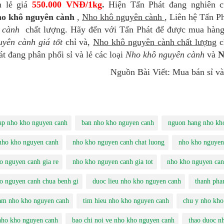
n lẻ giá
550.000 VNĐ/1kg
.
Hiện Tấn Phát đang nghiên 
o khô nguyên cành
,
Nho khô nguyên cành
, Liên hệ Tấn Ph
n cành
chất lượng. Hãy đến với Tấn Phát để được mua hàn
uyên cành giá tốt
chỉ và,
Nho khô nguyên cành chất lượng
c
t đang phân phối sỉ và lẻ các loại
Nho khô nguyên cành
và
N
Nguồn Bài Viết: Mua bán sỉ v
ap nho kho nguyen canh
ban nho kho nguyen canh
nguon hang nho kh
nho kho nguyen canh
nho kho nguyen canh chat luong
nho kho nguyen 
o nguyen canh gia re
nho kho nguyen canh gia tot
nho kho nguyen can
o nguyen canh chua benh gi
duoc lieu nho kho nguyen canh
thanh pha
am nho kho nguyen canh
tim hieu nho kho nguyen canh
chu y nho kho
nho kho nguyen canh
bao chi noi ve nho kho nguyen canh
thao duoc n