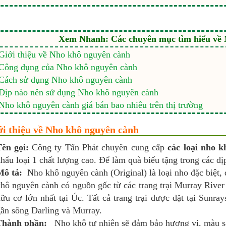
Xem Nhanh: Các chuyên mục tìm hiểu về
Giới thiệu về Nho khô nguyên cành
Công dụng của Nho khô nguyên cành
Cách sử dụng Nho khô nguyên cành
Dịp nào nên sử dụng Nho khô nguyên cành
Nho khô nguyên cành giá bán bao nhiêu trên thị trường
ới thiệu về Nho khô nguyên cành
ên gọi:
Công ty Tấn Phát chuyên cung cấp
các loại nho 
hẩu loại 1 chất lượng cao. Để làm quà biếu tặng trong các dịp
Mô tả:
Nho khô nguyên cành (Original) là loại nho đặc biệt, 
hô nguyên cành có nguồn gốc từ các trang trại Murray River
ữu cơ lớn nhất tại Úc. Tất cả trang trại được đặt tại Sunra
ần sông Darling và Murray.
Thành phần:
Nho khô tự nhiên sẽ đảm bảo hương vị, màu s