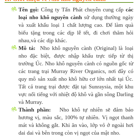
Tên gọi:
Công ty Tấn Phát chuyên cung cấp
các
loại nho khô nguyên cành
sử dụng thường ngày
và xuất khẩu loại 1 chất lượng cao. Để làm quà
biếu tặng trong các dịp lễ tết, đi chơi thăm hỏi
nhau,và các dịp khác.
Mô tả:
Nho khô nguyên cành (Original) là loại
nho đặc biệt, được nhập khẩu trực tiếp từ thị
trường Úc. Nho khô nguyên cành có nguồn gốc từ
các trang trại Murray River Organics, nơi đây có
quy mô sản xuất nho khô hữu cơ lớn nhất tại Úc.
Tất cả trang trại được đặt tại Sunraysia, một khu
vực nổi tiếng với nhiệt độ khô và gần sông Darling
và Murray.
Thành phần:
Nho khô tự nhiên sẽ đảm bảo
hương vị, màu sắc, 100% tự nhiên. Vị ngọt thanh
mát và không gắt. Khi ăn vào, lớp vỏ ở ngoài hơi
dai dai và bên trong còn vị ngọt của mật nho.