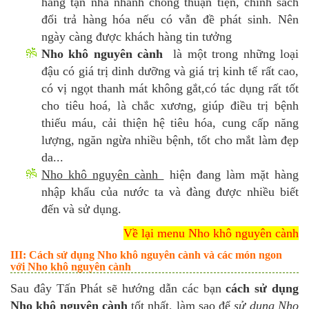
hàng tận nhà nhanh chóng thuận tiện, chính sách
đổi trả hàng hóa nếu có vẫn đề phát sinh. Nên
ngày càng được khách hàng tin tưởng
Nho khô nguyên cành
là một trong những loại
đậu có giá trị dinh dưỡng và giá trị kinh tế rất cao,
có vị ngọt thanh mát không gắt,có tác dụng rất tốt
cho tiêu hoá, là chắc xương, giúp điều trị bệnh
thiếu máu, cải thiện hệ tiêu hóa, cung cấp năng
lượng, ngăn ngừa nhiều bệnh, tốt cho mắt làm đẹp
da...
Nho khô nguyên cành
hiện đang làm mặt hàng
nhập khẩu của nước ta và đàng được nhiều biết
đến và sử dụng.
Về lại menu Nho khô nguyên cành
III: Cách sử dụng Nho khô nguyên cành và các món ngon
với Nho khô nguyên cành
Sau đây Tấn Phát sẽ hướng dẫn các bạn
cách sử dụng
Nho khô nguyên cành
tốt nhất, làm sao để
sử dụng Nho