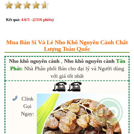
Kết quả:
4.6
/
5
- (
2316
phiếu)
Mua Bán Sỉ Và Lẻ Nho Khô Nguyên Cành Chất
Lượng Toàn Quốc
Nho khô nguyên cành
,
Nho khô nguyên cành
Tấn
Phát:
Nhà Phân phối Bán cho đại lý và Người dùng
với giá tốt nhất
Clink
Gọi
Ngay: