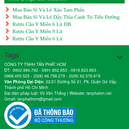
Mua Bán Sỉ Và Lẻ Xáo Tam Phân
Mua Bán Sỉ Và Lẻ Dây Thìa Canh Trị Tiểu Đường
Rượu Cần Y Miên 6 Lít ĐB
Rượu Cần Y Miên 9 Lít
Rượu Cần Y Miên 6 Lít
Tags
CÔNG TY TNHH TẤN PHÁT HCM
ĐT:
0902.984.792
-
0901.852.853
-
0918.823.863
-
0968.455.525
-
(028) 66.758.279
-
(028) 62.576.679
Văn Phòng Đại Diện
: 22/21 Đường Số 21, P8, Quận Gò Vấp,
Thành phố Hồ Chí Minh
Đại diện pháp luật: Vũ Văn Thắng | Website:
tanphatvn.net
Gmail:
tanphathcm@gmail.com