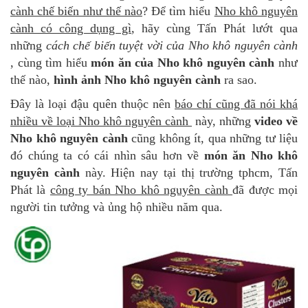
cành chế biến như thế nào
? Để tìm hiểu
Nho khô nguyên
cành có công dụng gì
, hãy cùng Tấn Phát lướt qua
những
cách chế biến tuyệt vời của Nho khô nguyên cành
, cùng tìm hiểu
món ăn của Nho khô nguyên cành
như
thế nào,
hình ảnh Nho khô nguyên cành
ra sao.
Đây là loại đậu quên thuộc nên
báo chí cũng đã nói khá
nhiều về loại Nho khô nguyên cành
này, những
video về
Nho khô nguyên cành
cũng không ít, qua những tư liệu
đó chúng ta có cái nhìn sâu hơn về
món ăn Nho khô
nguyên cành
này. Hiện nay tại thị trường tphcm, Tấn
Phát là
công ty bán Nho khô nguyên cành
đã được mọi
người tin tưởng và ủng hộ nhiều năm qua.