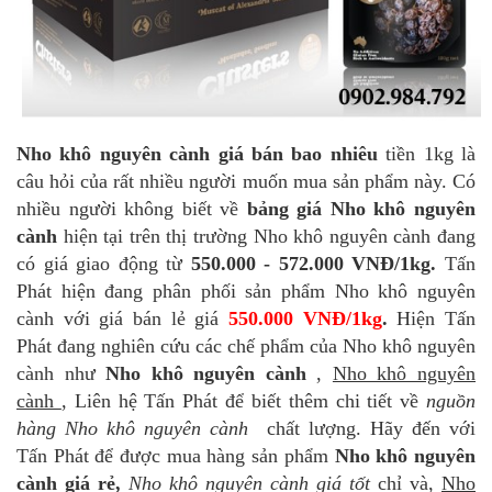
Nho khô nguyên cành giá bán bao nhiêu
tiền 1kg là
câu hỏi của rất nhiều người muốn mua sản phẩm này. Có
nhiều người không biết về
bảng giá Nho khô nguyên
cành
hiện tại trên thị trường Nho khô nguyên cành đang
có giá giao động từ
550.000 - 572.000 VNĐ/1kg.
Tấn
Phát hiện đang phân phối sản phẩm Nho khô nguyên
cành với giá bán lẻ giá
550.000 VNĐ/1kg
.
Hiện Tấn
Phát đang nghiên cứu các chế phẩm của Nho khô nguyên
cành như
Nho khô nguyên cành
,
Nho khô nguyên
cành
, Liên hệ Tấn Phát để biết thêm chi tiết về
nguồn
hàng Nho khô nguyên cành
chất lượng. Hãy đến với
Tấn Phát để được mua hàng sản phẩm
Nho khô nguyên
cành giá rẻ,
Nho khô nguyên cành giá tốt
chỉ và,
Nho