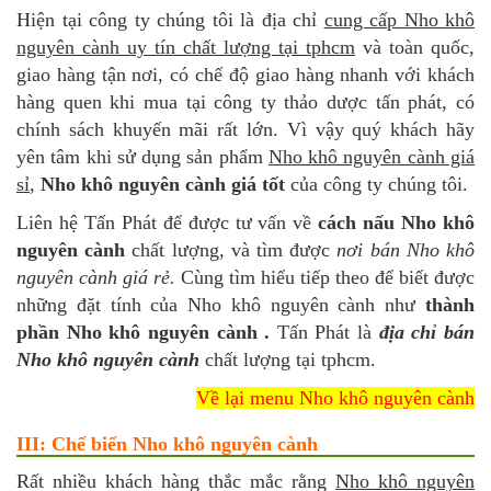
Hiện tại công ty chúng tôi là địa chỉ
cung cấp Nho khô
nguyên cành uy tín chất lượng tại tphcm
và toàn quốc,
giao hàng tận nơi, có chế độ giao hàng nhanh với khách
hàng quen khi mua tại công ty thảo dược tấn phát, có
chính sách khuyến mãi rất lớn. Vì vậy quý khách hãy
yên tâm khi sử dụng sản phẩm
Nho khô nguyên cành giá
sỉ
,
Nho khô nguyên cành giá tốt
của công ty chúng tôi.
Liên hệ Tấn Phát để được tư vấn về
cách nấu Nho khô
nguyên cành
chất lượng, và tìm được
nơi bán Nho khô
nguyên cành giá rẻ.
Cùng tìm hiểu tiếp theo để biết được
những đặt tính của Nho khô nguyên cành như
thành
phần Nho khô nguyên cành .
Tấn Phát là
địa chỉ bán
Nho khô nguyên cành
chất lượng tại tphcm.
Về lại menu Nho khô nguyên cành
III: Chế biến Nho khô nguyên cành
Rất nhiều khách hàng thắc mắc rằng
Nho khô nguyên