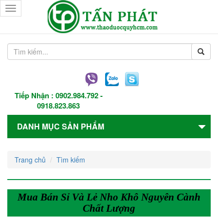
Toggle
navigation
Tiếp Nhận :
0902.984.792
-
0918.823.863
DANH MỤC SẢN PHẨM
Trang chủ
Tìm kiếm
Mua Bán Sỉ Và Lẻ Nho Khô Nguyên Cành
Chất Lượng