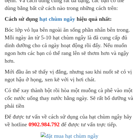
bệnh. Và cách dùng cũng rất đa dạng, các bạn có thể
dùng bằng bất cứ cách nào trong những cách trên:
Cách sử dụng
hạt chùm ngây
hiệu quả nhất:
Bóc lớp vỏ lụa bên ngoài ăn sống phần nhân bên trong.
Mỗi ngày ăn từ 5-10 hạt chùm ngây là đã cung cấp đủ
dinh dưỡng cho cả ngày hoạt động rồi đấy. Nếu muốn
ngon hơn các bạn có thể rang lên sẽ thơm hơn và ngậy
hơn.
Mới đầu ăn sẽ thấy vị đắng, nhưng sau khi nuốt sẽ cỏ vị
ngọt hậu ở họng, xen kẽ với vị hơi chát.
Có thể xay thành bột rồi hòa một muỗng cà phê vào một
cốc nước uống thay nước hằng ngày. Sẽ rất bổ dưỡng và
phải tiền
Để được tư vấn về cách sử dụng của hạt chùm ngây hãy
về hotline
0902.984.792
để được tư vấn trực tiếp.