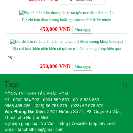
Địa chỉ bán dâm dương hoắc tại tphcm chữa hiếm muộn
450,000 VNĐ
Mua ngay
Địa chỉ bán thiên niên kiện tại tphcm trị bệnh xương khớp hiệu quả
og
250,000 VNĐ
Mua ngay
Tags
CÔNG TY TNHH TẤN PHÁT HCM
ĐT:
0902.984.792
-
0901.852.853
-
0918.823.863
-
0968.455.525
-
(028) 66.758.279
-
(028) 62.576.679
Văn Phòng Đại Diện
: 22/21 Đường Số 21, P8, Quận Gò Vấp,
Thành phố Hồ Chí Minh
Đại diện pháp luật: Vũ Văn Thắng | Website:
tanphatvn.net
Gmail:
tanphathcm@gmail.com