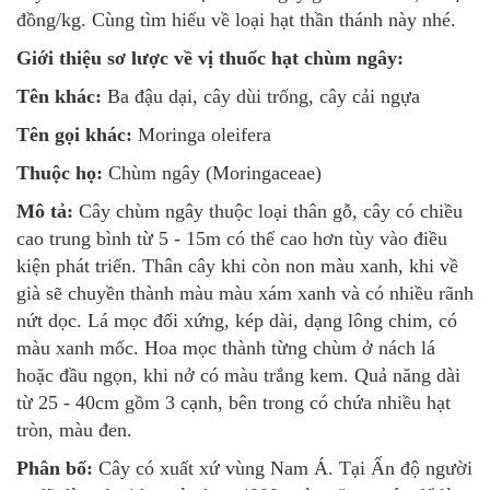
đồng/kg. Cùng tìm hiểu về loại hạt thần thánh này nhé.
Giới thiệu sơ lược về vị thuốc hạt chùm ngây:
Tên khác:
Ba đậu dại, cây dùi trống, cây cải ngựa
Tên gọi khác:
Moringa oleifera
Thuộc họ:
Chùm ngây (Moringaceae)
Mô tả:
Cây chùm ngây thuộc loại thân gỗ, cây có chiều
cao trung bình từ 5 - 15m có thể cao hơn tùy vào điều
kiện phát triển. Thân cây khi còn non màu xanh, khi về
già sẽ chuyền thành màu màu xám xanh và có nhiều rãnh
nứt dọc. Lá mọc đối xứng, kép dài, dạng lông chim, có
màu xanh mốc. Hoa mọc thành từng chùm ở nách lá
hoặc đầu ngọn, khi nở có màu trắng kem. Quả năng dài
từ 25 - 40cm gồm 3 cạnh, bên trong có chứa nhiều hạt
tròn, màu đen.
Phân bố:
Cây có xuất xứ vùng Nam Á. Tại Ấn độ người