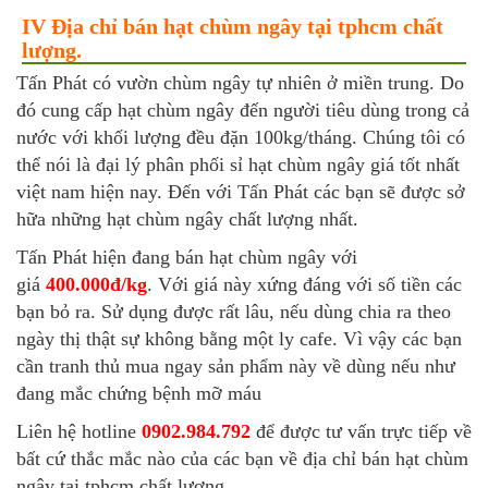
IV Địa chỉ bán hạt chùm ngây tại tphcm chất
lượng.
Tấn Phát có vườn chùm ngây tự nhiên ở miền trung. Do
đó cung cấp hạt chùm ngây đến người tiêu dùng trong cả
nước với khối lượng đều đặn 100kg/tháng. Chúng tôi có
thể nói là đại lý phân phối sỉ hạt chùm ngây giá tốt nhất
việt nam hiện nay. Đến với Tấn Phát các bạn sẽ được sở
hữa những hạt chùm ngây chất lượng nhất.
Tấn Phát hiện đang bán hạt chùm ngây với
giá
400.000đ/kg
. Với giá này xứng đáng với số tiền các
bạn bỏ ra. Sử dụng được rất lâu, nếu dùng chia ra theo
ngày thị thật sự không bằng một ly cafe. Vì vậy các bạn
cần tranh thủ mua ngay sản phẩm này về dùng nếu như
đang mắc chứng bệnh mỡ máu
Liên hệ hotline
0902.984.792
để được tư vấn trực tiếp về
bất cứ thắc mắc nào của các bạn về địa chỉ bán hạt chùm
ngây tại tphcm chất lượng.