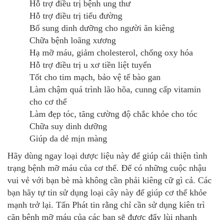
Hỗ trợ điều trị bệnh ung thư
Hỗ trợ điều trị tiểu đường
Bổ sung dinh dưỡng cho người ăn kiêng
Chữa bệnh loãng xương
Hạ mỡ máu, giảm cholesterol, chống oxy hóa
Hỗ trợ điều trị u xơ tiền liệt tuyến
Tốt cho tim mạch, bảo vệ tế bào gan
Làm chậm quá trình lão hõa, cunng cấp vitamin
cho cơ thể
Làm đẹp tóc, tăng cường độ chắc khỏe cho tóc
Chữa suy dinh dưỡng
Giúp da dẻ mịn màng
Hãy dùng ngay loại dược liệu này để giúp cải thiện tình
trạng bệnh mỡ máu của cơ thể. Để có những cuộc nhậu
vui vẻ với bạn bè mà không cần phải kiêng cữ gì cả. Các
bạn hãy tự tin sử dụng loại cây này để giúp cơ thể khỏe
mạnh trở lại. Tấn Phát tin rằng chỉ cần sử dụng kiên trì
căn bệnh mỡ máu của các bạn sẽ được đẩy lùi nhanh