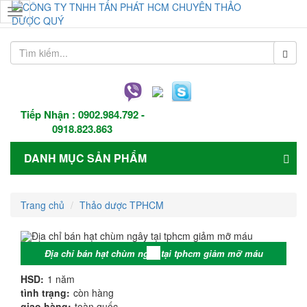
Toggle
navigation
Tiếp Nhận :
0902.984.792
-
0918.823.863
DANH MỤC SẢN PHẨM
Trang chủ
Thảo dược TPHCM
Địa chỉ bán hạt chùm ngây tại tphcm giảm mỡ máu
HSD:
1 năm
tình trạng:
còn hàng
giao hàng:
toàn quốc