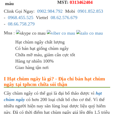
MST:
0313462404
Clink Gọi Ngay:
0902.984.792
Mobi
0901.852.853
-
0968.455.525
Viettel
08.62.576.679
-
08.66.758.279
Mua :
Hạt chùm ngây chất lượng
Có bán hạt giống chùm ngây
Chữa mỡ máu, giảm cân cực tốt
Hàng tự nhiên 100%
Giao hàng tận nơi
I Hạt chùm ngây là gì? - Địa chỉ bán hạt chùm
ngây tại tphcm chữa sỏi thận
Cây chùm ngây có thể gọi là đại bổ thảo dược vì
hạt
chùm ngây
có hơn 200 loại chất bổ cho cơ thể. Vì thế
nhiều người hiện nay săn lùng loại dược liệu quý hiếm
này. Đã có thời điểm hạt chùm ngây giá lên đến 1,5 triệu