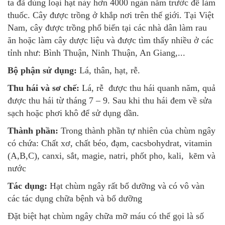
ta đã dùng loại hạt này hơn 4000 ngàn năm trước để làm
thuốc. Cây được trồng ở khắp nơi trên thế giới. Tại Việt
Nam, cây được trồng phổ biến tại các nhà dân làm rau
ăn hoặc làm cây dược liệu và được tìm thấy nhiều ở các
tỉnh như: Bình Thuận, Ninh Thuận, An Giang,...
Bộ phận sử dụng:
Lá, thân, hạt, rễ.
Thu hái và sơ chế:
Lá, rễ được thu hái quanh năm, quả
được thu hái từ tháng 7 – 9. Sau khi thu hái đem về sửa
sạch hoặc phơi khô để sử dụng dần.
Thành phần:
Trong thành phần tự nhiên của chùm ngây
có chứa: Chất xơ, chất béo, đạm, cacsbohydrat, vitamin
(A,B,C), canxi, sắt, magie, natri, phốt pho, kali, kẽm và
nước
Tác dụng:
Hạt chùm ngây rất bổ dưỡng và có vô vàn
các tác dụng chữa bệnh và bổ dưỡng
Đặt biệt hạt chùm ngây chữa mỡ máu có thể gọi là số