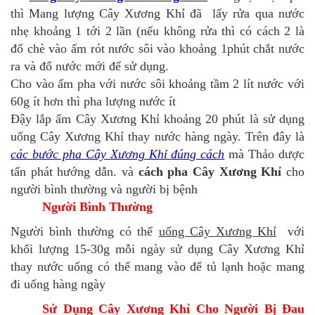
thì Mang lượng Cây Xương Khỉ đã lấy rửa qua nước
nhẹ khoảng 1 tới 2 lần (nếu không rửa thì có cách 2 là
đổ chè vào ấm rót nước sôi vào khoảng 1phút chắt nước
ra và đổ nước mới để sử dụng.
Cho vào ấm pha với nước sôi khoảng tầm 2 lít nước với
60g ít hơn thì pha lượng nước ít
Đậy lắp ấm Cây Xương Khỉ khoảng 20 phút là sử dụng
uống Cây Xương Khỉ thay nước hàng ngày. Trên đây là
các bước pha Cây Xương Khỉ đúng cách
mà Thảo dược
tấn phát hướng dẫn. và
cách pha Cây Xương Khỉ
cho
người bình thường và người bị bệnh
Người Bình Thường
Người bình thường có thể
uống Cây Xương Khỉ
với
khối lượng 15-30g mỗi ngày sử dụng Cây Xương Khỉ
thay nước uống có thể mang vào để tủ lạnh hoặc mang
đi uống hàng ngày
Sử Dụng Cây Xương Khỉ Cho Người Bị Đau