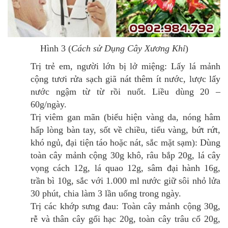
Hình 3 (
Cách sử Dụng Cây Xương Khỉ
)
Trị trẻ em, người lớn bị lở miệng: Lấy lá mảnh
cộng tươi rửa sạch giã nát thêm ít nước, lược lấy
nước ngậm từ từ rồi nuốt. Liều dùng 20 –
60g/ngày.
Trị viêm gan mãn (biểu hiện vàng da, nóng hâm
hấp lòng bàn tay, sốt về chiều, tiểu vàng, bứt rứt,
khó ngủ, đại tiện táo hoặc nát, sắc mặt sạm): Dùng
toàn cây mảnh cộng 30g khô, râu bắp 20g, lá cây
vọng cách 12g, lá quao 12g, sâm đại hành 16g,
trần bì 10g, sắc với 1.000 ml nước giữ sôi nhỏ lửa
30 phút, chia làm 3 lần uống trong ngày.
Trị các khớp sưng đau: Toàn cây mảnh cộng 30g,
rễ và thân cây gối hạc 20g, toàn cây trâu cổ 20g,