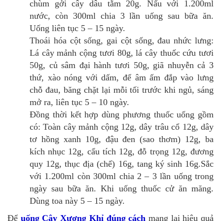
chùm gởi cây dâu tằm 20g. Nấu với 1.200ml
nước, còn 300ml chia 3 lần uống sau bữa ăn.
Uống liên tục 5 – 15 ngày.
Thoái hóa cột sống, gai cột sống, đau nhức lưng:
Lá cây mảnh cộng tươi 80g, lá cây thuốc cứu tươi
50g, củ sâm đại hành tươi 50g, giã nhuyễn cả 3
thứ, xào nóng với dấm, để âm ấm đắp vào lưng
chỗ đau, băng chặt lại mỗi tối trước khi ngủ, sáng
mở ra, liên tục 5 – 10 ngày.
Đồng thời kết hợp dùng phương thuốc uống gồm
có: Toàn cây mảnh cộng 12g, dây trâu cổ 12g, dây
tơ hồng xanh 10g, đậu đen (sao thơm) 12g, ba
kích nhục 12g, cẩu tích 12g, đỗ trọng 12g, đương
quy 12g, thục địa (chế) 16g, tang ký sinh 16g.Sắc
với 1.200ml còn 300ml chia 2 – 3 lần uống trong
ngày sau bữa ăn. Khi uống thuốc cử ăn măng.
Dùng toa này 5 – 15 ngày.
Để
uống Cây Xương Khỉ đúng cách
mang lại hiệu quả