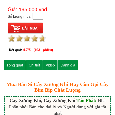
Giá: 195,000
vnđ
Số lượng mua:
Kết quả:
4.7
/
5
- (
1931
phiếu)
Tổng quát
Chi tiết
Video
Đánh giá
Mua Bán Sỉ Cây Xương Khỉ Hay Còn Gọi Cây
Bìm Bịp Chất Lượng
Cây Xương Khỉ
,
Cây Xương Khỉ
Tấn Phát:
Nhà
Phân phối Bán cho đại lý và Người dùng với giá tốt
nhất