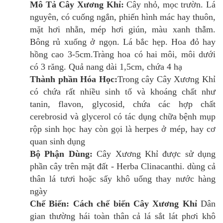
Mô Tả Cây Xương Khỉ:
Cây nhỏ, mọc trườn. Lá
nguyên, có cuống ngắn, phiến hình mác hay thuôn,
mặt hơi nhẵn, mép hơi giún, màu xanh thẫm.
Bông rủ xuống ở ngọn. Lá bắc hẹp. Hoa đỏ hay
hồng cao 3-5cm.Tràng hoa có hai môi, môi dưới
có 3 răng. Quả nang dài 1,5cm, chứa 4 hạ
Thành phần Hóa Học:
Trong cây Cây Xương Khỉ
có chứa rất nhiều sinh tố và khoáng chất như
tanin, flavon, glycosid, chứa các hợp chất
cerebrosid và glycerol có tác dụng chữa bệnh mụp
rộp sinh học hay còn gọi là herpes ở mép, hay cơ
quan sinh dụng
Bộ Phận Dùng:
Cây Xương Khỉ được sử dụng
phần cây trên mặt đất - Herba Clinacanthi. dùng cả
thân lá tươi hoặc sấy khô uống thay nước hàng
ngày
Chế Biến:
Cách chế biến Cây Xương Khỉ
Dân
gian thường hái toàn thân cả lá sắt lát phơi khô