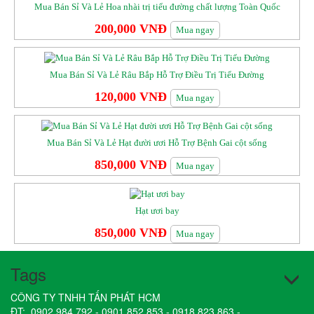
Mua Bán Sỉ Và Lẻ Hoa nhài trị tiểu đường chất lượng Toàn Quốc
200,000 VNĐ
Mua ngay
Mua Bán Sỉ Và Lẻ Râu Bắp Hỗ Trợ Điều Trị Tiểu Đường
120,000 VNĐ
Mua ngay
Mua Bán Sỉ Và Lẻ Hạt đười ươi Hỗ Trợ Bệnh Gai cột sống
850,000 VNĐ
Mua ngay
Hạt ươi bay
850,000 VNĐ
Mua ngay
Tags
CÔNG TY TNHH TẤN PHÁT HCM
ĐT:
0902.984.792
-
0901.852.853
-
0918.823.863
-