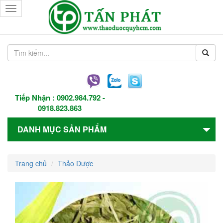
Toggle
navigation
Tiếp Nhận :
0902.984.792
-
0918.823.863
DANH MỤC SẢN PHẨM
Trang chủ
Thảo Dược