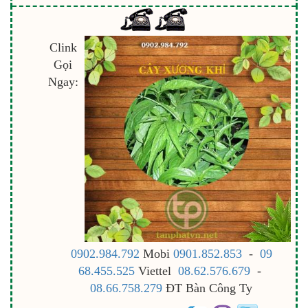
Clink
Gọi
Ngay:
0902.984.792
Mobi
0901.852.853
-
09
68.455.525
Viettel
08.62.576.679
-
08.66.758.279
ĐT Bàn Công Ty