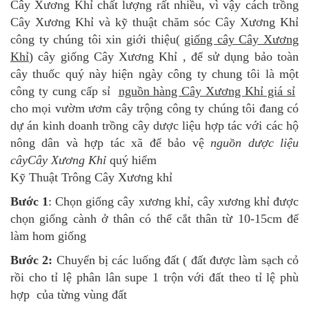
Cây Xương Khỉ chất lượng rất nhiều, vì vậy cách trồng
Cây Xương Khỉ và kỹ thuật chăm sóc Cây Xương Khỉ
công ty chúng tôi xin giới thiệu(
giống cây Cây Xương
Khỉ
) cây giống Cây Xương Khỉ , để sử dụng bảo toàn
cây thuốc quý này hiện ngày công ty chung tôi là một
công ty cung cấp sỉ
nguồn hàng Cây Xương Khỉ giá sỉ
cho mọi vườm ươm cây trộng công ty chúng tôi đang có
dự án kinh doanh trồng cây dược liệu hợp tác với các hộ
nông dân và hợp tác xã để bảo vệ
nguồn dược liệu
câyCây Xương Khỉ
quý hiếm
Kỹ Thuật Trông Cây Xương khỉ
Bước 1
: Chọn giống cây xương khỉ, cây xương khỉ được
chọn giống cành ở thân có thể cắt thân từ 10-15cm để
làm hom giống
Bước 2:
Chuyển bị các luống đất ( đất được làm sạch cỏ
rồi cho tỉ lệ phân lân supe 1 trộn với đất theo tỉ lệ phù
hợp của từng vùng đất