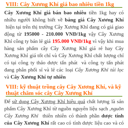
VIII: Cây Xương Khỉ giá bao nhiêu tiền 1kg
Cây Xương Khỉ giá bán bao nhiêu
tiền 1kg hay có
nhiều người không biết về
bảng giá Cây Xương Khỉ
hiện tại trên thị trường Cây Xương Khỉ đang có giá giao
động từ
195000 - 210.000 VNĐ/1kg
vậy Cây Xương
Khỉ công ty bán lẻ giá
195.000 VNĐ/1kg
vì vậy khi mua
hàng sản phẩm cây Cây Xương Khỉ giá rẻ hay Cây
Xương Khỉ giá tốt chỉ và Cây Xương Khỉ chất lượng chỉ
có tại công ty thảo dược tấn phát và công ty tấn phát
đang phân phối sỉ và lẻ các loại
Cây Xương Khỉ túi lọc
và
Cây Xương Khỉ tự nhiên
VIII: kỹ thuật trồng cây Cây Xương Khỉ, và kỹ
thuật chăm sóc cây Cây Xương Khỉ
Để
sử dụng Cây Xương Khỉ hiệu quả
chất lượng là sản
phẩm Cây Xương Khỉ từ nguồn nguyên liệu sạch ,
nguồn
Cây Xương Khỉ
thiên nhiên có thành phần
dược tính
của Cây Xương Khỉ
rất cao có tính dược liệu cao và có