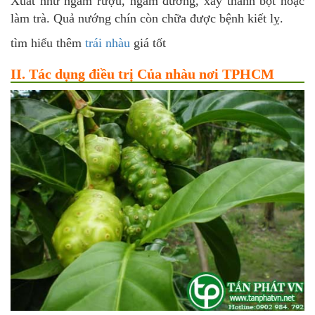
Xuất như ngâm rượu, ngâm đường, xay thành bột hoặc
làm trà. Quả nướng chín còn chữa được bệnh kiết lỵ.
tìm hiểu thêm
trái nhàu
giá tốt
II. Tác dụng điều trị Của nhàu nơi TPHCM