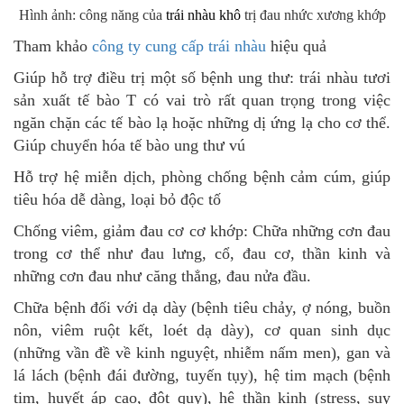
Hình ảnh: công năng của
trái nhàu khô
trị đau nhức xương khớp
Tham khảo
công ty cung cấp trái nhàu
hiệu quả
Giúp hỗ trợ điều trị một số bệnh ung thư: trái nhàu tươi
sản xuất tế bào T có vai trò rất quan trọng trong việc
ngăn chặn các tế bào lạ hoặc những dị ứng lạ cho cơ thể.
Giúp chuyển hóa tế bào ung thư vú
Hỗ trợ hệ miễn dịch, phòng chống bệnh cảm cúm, giúp
tiêu hóa dễ dàng, loại bỏ độc tố
Chống viêm, giảm đau cơ cơ khớp: Chữa những cơn đau
trong cơ thể như đau lưng, cổ, đau cơ, thần kinh và
những cơn đau như căng thẳng, đau nửa đầu.
Chữa bệnh đối với dạ dày (bệnh tiêu chảy, ợ nóng, buồn
nôn, viêm ruột kết, loét dạ dày), cơ quan sinh dục
(những vần đề về kinh nguyệt, nhiễm nấm men), gan và
lá lách (bệnh đái đường, tuyến tụy), hệ tim mạch (bệnh
tim, huyết áp cao, đột quỵ), hệ thần kinh (stress, suy