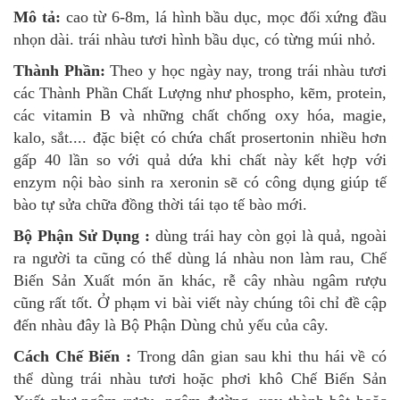
Mô tả:
cao từ 6-8m, lá hình bầu dục, mọc đối xứng đầu
nhọn dài. trái nhàu tươi hình bầu dục, có từng múi nhỏ.
Thành Phần:
Theo y học ngày nay, trong trái nhàu tươi
các Thành Phần Chất Lượng như phospho, kẽm, protein,
các vitamin B và những chất chống oxy hóa, magie,
kalo, sắt.... đặc biệt có chứa chất prosertonin nhiều hơn
gấp 40 lần so với quả dứa khi chất này kết hợp với
enzym nội bào sinh ra xeronin sẽ có công dụng giúp tế
bào tự sửa chữa đồng thời tái tạo tế bào mới.
Bộ Phận Sử Dụng :
dùng trái hay còn gọi là quả, ngoài
ra người ta cũng có thể dùng lá nhàu non làm rau, Chế
Biến Sản Xuất món ăn khác, rễ cây nhàu ngâm rượu
cũng rất tốt. Ở phạm vi bài viết này chúng tôi chỉ đề cập
đến nhàu đây là Bộ Phận Dùng chủ yếu của cây.
Cách Chế Biến :
Trong dân gian sau khi thu hái về có
thể dùng trái nhàu tươi hoặc phơi khô Chế Biến Sản