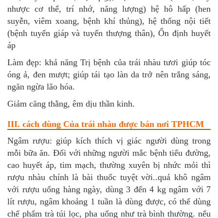
nhược cơ thể, trí nhớ, năng lượng) hệ hô hấp (hen
suyễn, viêm xoang, bệnh khí thủng), hệ thống nội tiết
(bệnh tuyến giáp và tuyến thượng thân), Ổn định huyết
áp
Làm đẹp: khả năng Trị bệnh của trái nhàu tươi giúp tóc
óng ả, đen mượt; giúp tái tạo làn da trở nên trắng sáng,
ngăn ngừa lão hóa.
Giảm căng thằng, êm dịu thần kinh.
III. cách dùng Của trái nhàu được bán nơi TPHCM
Ngâm rượu: giúp kích thích vị giác người dùng trong
mỗi bữa ăn. Đối với những người mắc bệnh tiểu đường,
cao huyết áp, tim mạch, thường xuyên bị nhức mỏi thì
rượu nhàu chính là bài thuốc tuyệt vời..quả khô ngâm
với rượu uống hàng ngày, dùng 3 đến 4 kg ngâm với 7
lít rượu, ngâm khoảng 1 tuần là dùng được, có thể dùng
chế phẩm trà túi lọc, pha uống như trà bình thường. nếu