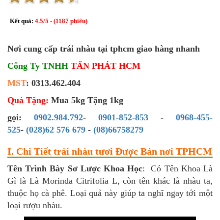
Kết quả:
4.5
/
5
- (
1187
phiếu)
Nơi cung cấp trái nhàu tại tphcm giao hàng nhanh
Công Ty TNHH
TẤN PHÁT HCM
MST
: 0313.462.404
Quà Tặng:
Mua 5kg Tặng 1kg
gọi:
0902.984.792
-
0901-852-853
-
0968-455-
525
-
(028)62 576 679
-
(08)66758279
I. Chi Tiết trái nhàu tươi Được Bán nơi TPHCM
Tên Trình Bày Sơ Lược Khoa Học
: Có Tên Khoa Là
Gì là Là Morinda Citrifolia L, còn tên khác là nhàu ta,
thuộc họ cà phê. Loại quả này giúp ta nghĩ ngay tới một
loại rượu nhàu.