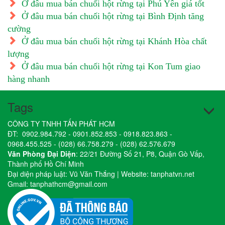
Ở đâu mua bán chuối hột rừng tại Phú Yên giá tốt
Ở đâu mua bán chuối hột rừng tại Bình Định tăng
cường
Ở đâu mua bán chuối hột rừng tại Khánh Hòa chất
lượng
Ở đâu mua bán chuối hột rừng tại Kon Tum giao
hàng nhanh
Tags
CÔNG TY TNHH TẤN PHÁT HCM
ĐT:
0902.984.792
-
0901.852.853
-
0918.823.863
-
0968.455.525
-
(028) 66.758.279
-
(028) 62.576.679
Văn Phòng Đại Diện
: 22/21 Đường Số 21, P8, Quận Gò Vấp,
Thành phố Hồ Chí Minh
Đại diện pháp luật: Vũ Văn Thắng | Website:
tanphatvn.net
Gmail:
tanphathcm@gmail.com