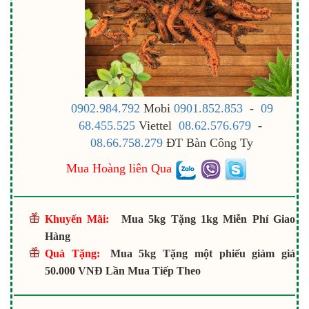
0902.984.792
Mobi
0901.852.853
-
09
68.455.525
Viettel
08.62.576.679
-
08.66.758.279
ĐT Bàn Công Ty
Mua Hoàng liên Qua
Khuyến Mãi:
Mua 5kg Tặng 1kg Miễn Phí Giao
Hàng
Quà Tặng:
Mua 5kg Tặng một phiếu giảm giá
50.000 VNĐ Lần Mua Tiếp Theo