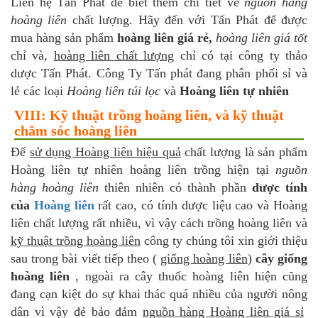
Liên hệ Tấn Phát để biết thêm chi tiết về
nguồn hàng
hoàng liên
chất lượng. Hãy đến với Tấn Phát để được
mua hàng sản phẩm
hoàng liên giá rẻ,
hoàng liên giá tốt
chỉ và,
hoàng liên chất lượng
chỉ có tại công ty thảo
dược Tấn Phát. Công Ty Tấn phát đang phân phối sỉ và
lẻ các loại
Hoàng liên túi lọc
và
Hoàng liên tự nhiên
VIII: Kỹ thuật trồng hoàng liên, và kỹ thuật
chăm sóc hoàng liên
Để
sử dụng Hoàng liên hiệu quả
chất lượng là sản phẩm
Hoàng liên tự nhiên hoàng liên trồng hiện tại
nguồn
hàng hoàng liên
thiên nhiên có thành phần
dược tính
của
Hoàng liên
rất cao, có tính dược liệu cao và Hoàng
liên chất lượng rất nhiều, vì vậy cách trồng hoàng liên và
kỹ thuật trồng hoàng liên
công ty chúng tôi xin giới thiệu
sau trong bài viết tiếp theo (
giống hoàng liên
)
cây giống
hoàng liên
, ngoài ra cây thuốc hoàng liên hiện cũng
đang cạn kiệt do sự khai thác quá nhiều của người nông
dân vì vậy đẻ bảo đảm
nguồn hàng Hoàng liên giá sỉ