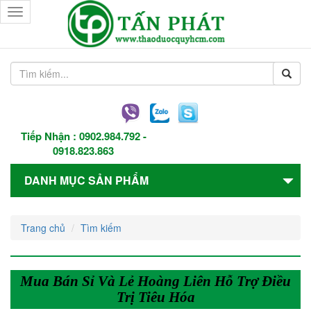
Toggle
navigation
Tiếp Nhận :
0902.984.792
-
0918.823.863
DANH MỤC SẢN PHẨM
Trang chủ
Tìm kiếm
Mua Bán Sỉ Và Lẻ Hoàng Liên Hỗ Trợ Điều
Trị Tiêu Hóa