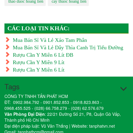
thao duoc hoang lien
cay thuoc hoang lien
CÁC LOẠI TIN KHÁC:
Mua Bán Sỉ Và Lẻ Xáo Tam Phân
Mua Bán Sỉ Và Lẻ Dây Thìa Canh Trị Tiểu Đường
Rượu Cần Y Miên 6 Lít ĐB
Rượu Cần Y Miên 9 Lít
Rượu Cần Y Miên 6 Lít
Tags
CÔNG TY TNHH TẤN PHÁT HCM
ĐT:
0902.984.792
-
0901.852.853
-
0918.823.863
-
0968.455.525
-
(028) 66.758.279
-
(028) 62.576.679
Văn Phòng Đại Diện
: 22/21 Đường Số 21, P8, Quận Gò Vấp,
Thành phố Hồ Chí Minh
Đại diện pháp luật: Vũ Văn Thắng | Website:
tanphatvn.net
Gmail:
tanphathcm@gmail.com