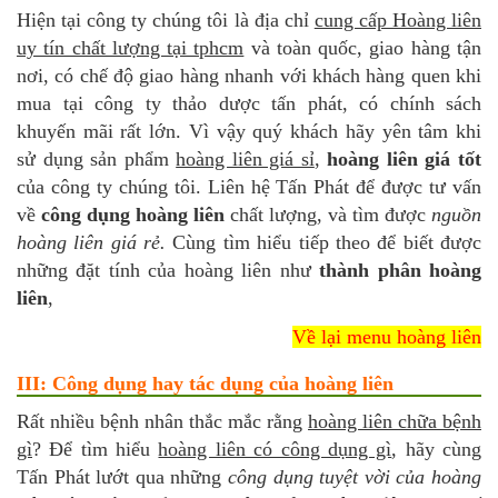
Hiện tại công ty chúng tôi là địa chỉ
cung cấp Hoàng liên
uy tín chất lượng tại tphcm
và toàn quốc, giao hàng tận
nơi, có chế độ giao hàng nhanh với khách hàng quen khi
mua tại công ty thảo dược tấn phát, có chính sách
khuyến mãi rất lớn. Vì vậy quý khách hãy yên tâm khi
sử dụng sản phẩm
hoàng liên giá sỉ
,
hoàng liên giá tốt
của công ty chúng tôi. Liên hệ Tấn Phát để được tư vấn
về
công dụng hoàng liên
chất lượng, và tìm được
nguồn
hoàng liên giá rẻ.
Cùng tìm hiểu tiếp theo để biết được
những đặt tính của hoàng liên như
thành phân hoàng
liên
,
Về lại menu hoàng liên
III: Công dụng hay tác dụng của hoàng liên
Rất nhiều bệnh nhân thắc mắc rằng
hoàng liên chữa bệnh
gì
? Để tìm hiểu
hoàng liên có công dụng gì
, hãy cùng
Tấn Phát lướt qua những
công dụng tuyệt vời của hoàng