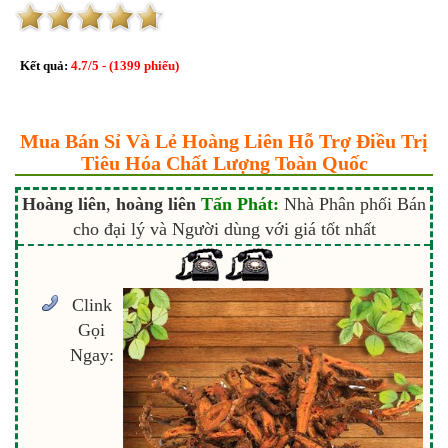
Kết quả:
4.7
/
5
- (
1399
phiếu)
Mua Bán Sỉ Và Lẻ Hoàng Liên Hỗ Trợ Điều Trị
Tiêu Hóa Chất Lượng Toàn Quốc
Hoàng liên
,
hoàng liên
Tấn Phát:
Nhà Phân phối Bán
cho đại lý và Người dùng với giá tốt nhất
Clink
Gọi
Ngay: