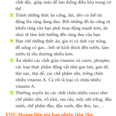
chất độc, giúp máu dễ lưu thông điều hòa trong cơ
thể .
Tránh những thức ăn cứng, dai, dẻo có thể tác
động lên răng đang đau. Bởi những đồ ăn cứng sẽ
khiến răng của bạn phải hoạt động mạnh hơn, ăn
nhai sẽ làm ảnh hưởng đến răng đau của bạn.
Hạn chế những thức ăn, gia vị có tính cay nóng,
đồ uống có gas…bởi sẽ kích thích đến nướu, làm
nướu bị tổn thương nhiều hơn.
Ăn nhiều các chất giàu vitamin và canxi, photpho,
các loại thực phẩm động vật như gan lợn, gan dê,
thịt nạc, thịt dê, các chế phẩm sữa, trứng chứa
nhiều vitamin A. Cà rốt là loại có chứa nhiều
vitamin A.
Thường xuyên ăn các chất chứa nhiều canxi như
chế phẩm sữa, vỏ tôm, rau câu, mộc nhĩ trắng, đậu
nành, chế phẩm đậu, đậu xanh, đậu đen, lạc,…
VIII: Hoàng liên giá bao nhiêu tiền 1kg