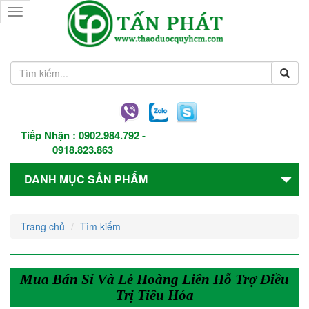
Toggle
navigation
Tiếp Nhận :
0902.984.792
-
0918.823.863
DANH MỤC SẢN PHẨM
Trang chủ
Tìm kiếm
Mua Bán Sỉ Và Lẻ Hoàng Liên Hỗ Trợ Điều
Trị Tiêu Hóa