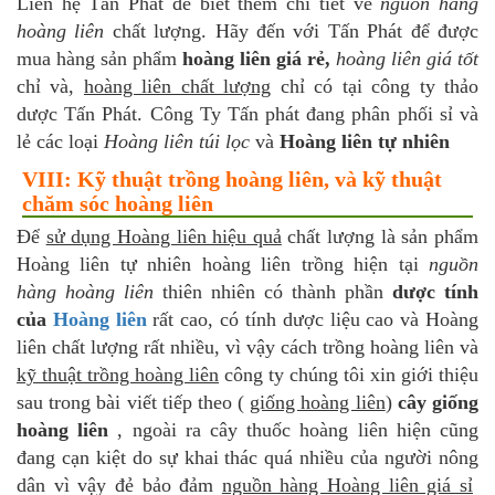
Liên hệ Tấn Phát để biết thêm chi tiết về
nguồn hàng
hoàng liên
chất lượng. Hãy đến với Tấn Phát để được
mua hàng sản phẩm
hoàng liên giá rẻ,
hoàng liên giá tốt
chỉ và,
hoàng liên chất lượng
chỉ có tại công ty thảo
dược Tấn Phát. Công Ty Tấn phát đang phân phối sỉ và
lẻ các loại
Hoàng liên túi lọc
và
Hoàng liên tự nhiên
VIII: Kỹ thuật trồng hoàng liên, và kỹ thuật
chăm sóc hoàng liên
Để
sử dụng Hoàng liên hiệu quả
chất lượng là sản phẩm
Hoàng liên tự nhiên hoàng liên trồng hiện tại
nguồn
hàng hoàng liên
thiên nhiên có thành phần
dược tính
của
Hoàng liên
rất cao, có tính dược liệu cao và Hoàng
liên chất lượng rất nhiều, vì vậy cách trồng hoàng liên và
kỹ thuật trồng hoàng liên
công ty chúng tôi xin giới thiệu
sau trong bài viết tiếp theo (
giống hoàng liên
)
cây giống
hoàng liên
, ngoài ra cây thuốc hoàng liên hiện cũng
đang cạn kiệt do sự khai thác quá nhiều của người nông
dân vì vậy đẻ bảo đảm
nguồn hàng Hoàng liên giá sỉ