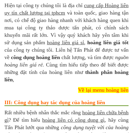
Hiện tại công ty chúng tôi là địa chỉ
cung cấp Hoàng liên
uy tín chất lượng tại tphcm
và toàn quốc, giao hàng tận
nơi, có chế độ giao hàng nhanh với khách hàng quen khi
mua tại công ty thảo dược tấn phát, có chính sách
khuyến mãi rất lớn. Vì vậy quý khách hãy yên tâm khi
sử dụng sản phẩm
hoàng liên giá sỉ
,
hoàng liên giá tốt
của công ty chúng tôi. Liên hệ Tấn Phát để được tư vấn
về
công dụng hoàng liên
chất lượng, và tìm được
nguồn
hoàng liên giá rẻ.
Cùng tìm hiểu tiếp theo để biết được
những đặt tính của hoàng liên như
thành phân hoàng
liên
,
Về lại menu hoàng liên
III: Công dụng hay tác dụng của hoàng liên
Rất nhiều bệnh nhân thắc mắc rằng
hoàng liên chữa bệnh
gì
? Để tìm hiểu
hoàng liên có công dụng gì
, hãy cùng
Tấn Phát lướt qua những
công dụng tuyệt vời của hoàng