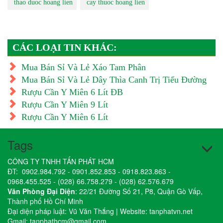
thao duoc hoang lien
cay thuoc hoang lien
CÁC LOẠI TIN KHÁC:
Mua Bán Sỉ Và Lẻ Xáo Tam Phân
Mua Bán Sỉ Và Lẻ Dây Thìa Canh Trị Tiểu Đường
Rượu Cần Y Miên 6 Lít ĐB
Rượu Cần Y Miên 9 Lít
Rượu Cần Y Miên 6 Lít
Tags
CÔNG TY TNHH TẤN PHÁT HCM
ĐT:
0902.984.792
-
0901.852.853
-
0918.823.863
-
0968.455.525
-
(028) 66.758.279
-
(028) 62.576.679
Văn Phòng Đại Diện
: 22/21 Đường Số 21, P8, Quận Gò Vấp,
Thành phố Hồ Chí Minh
Đại diện pháp luật: Vũ Văn Thắng | Website:
tanphatvn.net
Gmail:
tanphathcm@gmail.com