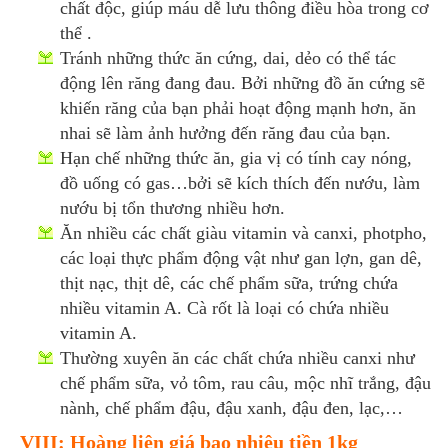
chất độc, giúp máu dễ lưu thông điều hòa trong cơ
thể .
Tránh những thức ăn cứng, dai, dẻo có thể tác
động lên răng đang đau. Bởi những đồ ăn cứng sẽ
khiến răng của bạn phải hoạt động mạnh hơn, ăn
nhai sẽ làm ảnh hưởng đến răng đau của bạn.
Hạn chế những thức ăn, gia vị có tính cay nóng,
đồ uống có gas…bởi sẽ kích thích đến nướu, làm
nướu bị tổn thương nhiều hơn.
Ăn nhiều các chất giàu vitamin và canxi, photpho,
các loại thực phẩm động vật như gan lợn, gan dê,
thịt nạc, thịt dê, các chế phẩm sữa, trứng chứa
nhiều vitamin A. Cà rốt là loại có chứa nhiều
vitamin A.
Thường xuyên ăn các chất chứa nhiều canxi như
chế phẩm sữa, vỏ tôm, rau câu, mộc nhĩ trắng, đậu
nành, chế phẩm đậu, đậu xanh, đậu đen, lạc,…
VIII: Hoàng liên giá bao nhiêu tiền 1kg