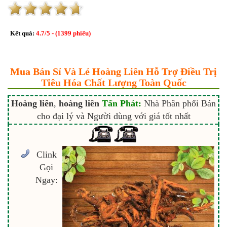
Kết quả:
4.7
/
5
- (
1399
phiếu)
Mua Bán Sỉ Và Lẻ Hoàng Liên Hỗ Trợ Điều Trị
Tiêu Hóa Chất Lượng Toàn Quốc
Hoàng liên
,
hoàng liên
Tấn Phát:
Nhà Phân phối Bán
cho đại lý và Người dùng với giá tốt nhất
Clink
Gọi
Ngay: