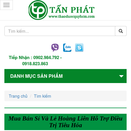
Toggle
navigation
Tiếp Nhận :
0902.984.792
-
0918.823.863
DANH MỤC SẢN PHẨM
Trang chủ
Tìm kiếm
Mua Bán Sỉ Và Lẻ Hoàng Liên Hỗ Trợ Điều
Trị Tiêu Hóa