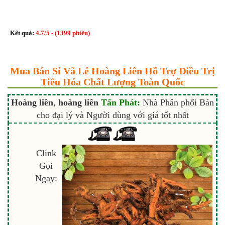
Kết quả:
4.7
/
5
- (
1399
phiếu)
Mua Bán Sỉ Và Lẻ Hoàng Liên Hỗ Trợ Điều Trị
Tiêu Hóa Chất Lượng Toàn Quốc
Hoàng liên
,
hoàng liên
Tấn Phát:
Nhà Phân phối Bán
cho đại lý và Người dùng với giá tốt nhất
Clink
Gọi
Ngay: