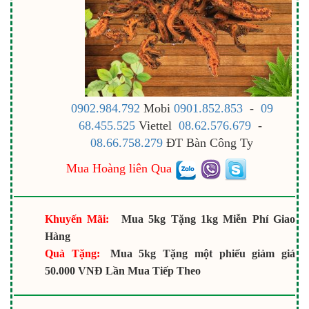
0902.984.792
Mobi
0901.852.853
-
09
68.455.525
Viettel
08.62.576.679
-
08.66.758.279
ĐT Bàn Công Ty
Mua Hoàng liên Qua
Khuyến Mãi:
Mua 5kg Tặng 1kg Miễn Phí Giao
Hàng
Quà Tặng:
Mua 5kg Tặng một phiếu giảm giá
50.000 VNĐ Lần Mua Tiếp Theo