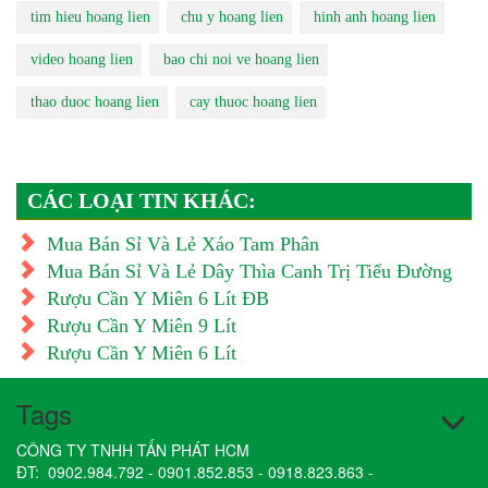
tim hieu hoang lien
chu y hoang lien
hinh anh hoang lien
video hoang lien
bao chi noi ve hoang lien
thao duoc hoang lien
cay thuoc hoang lien
CÁC LOẠI TIN KHÁC:
Mua Bán Sỉ Và Lẻ Xáo Tam Phân
Mua Bán Sỉ Và Lẻ Dây Thìa Canh Trị Tiểu Đường
Rượu Cần Y Miên 6 Lít ĐB
Rượu Cần Y Miên 9 Lít
Rượu Cần Y Miên 6 Lít
Tags
CÔNG TY TNHH TẤN PHÁT HCM
ĐT:
0902.984.792
-
0901.852.853
-
0918.823.863
-