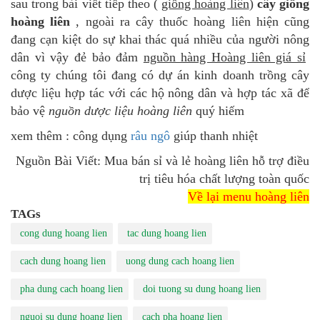
sau trong bài viết tiếp theo (
giống hoàng liên
)
cây giống
hoàng liên
, ngoài ra cây thuốc hoàng liên hiện cũng
đang cạn kiệt do sự khai thác quá nhiều của người nông
dân vì vậy đẻ bảo đảm
nguồn hàng Hoàng liên giá sỉ
công ty chúng tôi đang có dự án kinh doanh trồng cây
dược liệu hợp tác với các hộ nông dân và hợp tác xã để
bảo vệ
nguồn dược liệu hoàng liên
quý hiếm
xem thêm : công dụng
râu ngô
giúp thanh nhiệt
Nguồn Bài Viết: Mua bán sỉ và lẻ hoàng liên hỗ trợ điều
trị tiêu hóa chất lượng toàn quốc
Về lại menu hoàng liên
TAGs
cong dung hoang lien
tac dung hoang lien
cach dung hoang lien
uong dung cach hoang lien
pha dung cach hoang lien
doi tuong su dung hoang lien
nguoi su dung hoang lien
cach pha hoang lien