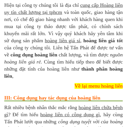
Hiện tại công ty chúng tôi là địa chỉ
cung cấp Hoàng liên
uy tín chất lượng tại tphcm
và toàn quốc, giao hàng tận
nơi, có chế độ giao hàng nhanh với khách hàng quen khi
mua tại công ty thảo dược tấn phát, có chính sách
khuyến mãi rất lớn. Vì vậy quý khách hãy yên tâm khi
sử dụng sản phẩm
hoàng liên giá sỉ
,
hoàng liên giá tốt
của công ty chúng tôi. Liên hệ Tấn Phát để được tư vấn
về
công dụng hoàng liên
chất lượng, và tìm được
nguồn
hoàng liên giá rẻ.
Cùng tìm hiểu tiếp theo để biết được
những đặt tính của hoàng liên như
thành phân hoàng
liên
,
Về lại menu hoàng liên
III: Công dụng hay tác dụng của hoàng liên
Rất nhiều bệnh nhân thắc mắc rằng
hoàng liên chữa bệnh
gì
? Để tìm hiểu
hoàng liên có công dụng gì
, hãy cùng
Tấn Phát lướt qua những
công dụng tuyệt vời của hoàng