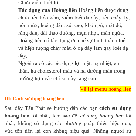
Chữa viêm loét lợi
Tác dụng của Hoàng liên
Hoàng liên được dùng
chữa tiêu hóa kém, viêm loét dạ dày, tiêu chảy, lỵ,
nôn mửa, hoàng đản, sốt cao, khó ngủ, mắt đỏ,
răng đau, đái tháo đường, mụn nhọt, mẩn ngứa.
Hoàng liên có tác dụng ức chế sự hình thành loét
và hiện tượng chảy máu ở dạ dày làm gây loét dạ
dày,
Ngoài ra có các tác dụng lợi mật, hạ nhiệt, an
thần, hạ cholesterol máu và hạ đường máu trong
trường hợp các chỉ số này tăng cao .
Về lại menu hoàng liên
III: Cách sử dụng hoàng liên
Sau đây Tấn Phát sẽ hướng dẫn các bạn
cách sử dụng
hoàng liên
tốt nhất, làm sao để
sử dụng hoàng liên
tốt
nhất, không sử dụng các phương pháp thiếu hiệu quả,
vừa tốn tiền lại còn không hiệu quả. Những
người sử