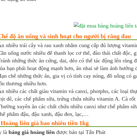
Chế độ ăn uống và sinh hoạt cho người bị răng đau
n nhiều trái cây và rau xanh nhằm cung cấp đủ lượng vitamin
ần uống nước nhiều để thanh lọc cơ thể, đào thải chất độc, g
ránh những thức ăn cứng, dai, dẻo có thể tác động lên răng 
ủa bạn phải hoạt động mạnh hơn, ăn nhai sẽ làm ảnh hưởng đ
ạn chế những thức ăn, gia vị có tính cay nóng, đồ uống có 
ổn thương nhiều hơn.
n nhiều các chất giàu vitamin và canxi, photpho, các loại th
hịt dê, các chế phẩm sữa, trứng chứa nhiều vitamin A. Cà rốt 
hường xuyên ăn các chất chứa nhiều canxi như chế phẩm sữa,
hế phẩm đậu, đậu xanh, đậu đen, lạc,…
 Hoàng liên giá bao nhiêu tiền 1kg
y là
bảng giá hoàng liên
được bán tại Tấn Phát