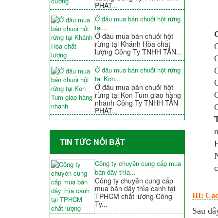
PHÁT...
Ở đâu mua bán chuối hột rừng
tại...
C
Ở đâu mua bán chuối hột
rừng tại Khánh Hòa chất
C
lượng Công Ty TNHH TẤN...
C
Ở đâu mua bán chuối hột rừng
C
tại Kon...
C
Ở đâu mua bán chuối hột
C
rừng tại Kon Tum giao hàng
nhanh Công Ty TNHH TẤN
C
PHÁT...
T
m
TIN TỨC NỐI BẬT
H
N
Công ty chuyên cung cấp mua
c
bán dây thìa...
Công ty chuyên cung cấp
mua bán dây thìa canh tại
III: Cá
TPHCM chất lượng Công
Ty...
Sau đâ