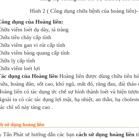
Hình 2 ( Công dụng chữa bệnh của hoàng liên)
ông dụng của Hoàng liên:
hữa viêm loét dạ dày, tá tràng
hữa tiêu chảy cấp tính
hữa viêm gan vi rút cấp tính
hữa viêm bàng quang cấp tính
hữa lỵ cấp tính
hữa viêm loét lợi
ác dụng của Hoàng liên
Hoàng liên được dùng chữa tiêu hó
ửa, hoàng đản, sốt cao, khó ngủ, mắt đỏ, răng đau, đái thá
oàng liên có tác dụng ức chế sự hình thành loét và hiện tượ
goài ra có các tác dụng lợi mật, hạ nhiệt, an thần, hạ chole
ác chỉ số này tăng cao .
ch sử dụng hoàng liên
y Tấn Phát sẽ hướng dẫn các bạn
cách sử dụng hoàng liên
t