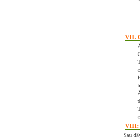
VII. 
Ă
C
T
c
H
t
Ă
t
T
c
VIII:
Sau đâ