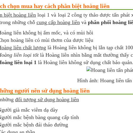
ch chọn mua hay cách phân biệt hoàng liên
n biệt hoàng liên
loại 1 và loại 2 công ty thảo dược tấn phát 
 trong những chỗ
cung cấp hoàng liên
và
phân phối hoàng li
oàng liên không bị ẩm mốc, và có mùi hôi
họn hoàng liên có mùi thơm của dược liệu
oàng liên chất lượng
là Hoàng liên không bị lẫn tạp chất 10
oàng liên loại tốt
là Hoàng liên nhìn bằng mắt thường thấy c
oàng liên loại 1
là Hoàng liên không sử dụng chất bảo quản
Hình ảnh: Hoang liên tấn
hững người nên sử dụng hoàng liên
 những
đối tượng sử dụng hoàng liên
gười già mắc viêm dạ dày
gười mắc bệnh bàng quang cấp tính
gười mắc bệnh đái tháo đường
ác dụng an thần