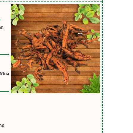
9
àn
 Mua
ng