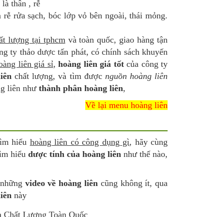
à thân , rễ
 rễ rửa sạch, bóc lớp vỏ bên ngoài, thái mỏng.
ất lượng tại tphcm
và toàn quốc, giao hàng tận
ng ty thảo dược tấn phát, có chính sách khuyến
oàng liên giá sỉ
,
hoàng liên giá tốt
của công ty
iên
chất lượng, và tìm được
nguồn hoàng liên
ng liên như
thành phân hoàng liên
,
Về lại menu hoàng liên
tìm hiểu
hoàng liên có công dụng gì
, hãy cùng
tìm hiểu
dược tính của hoàng liên
như thế nào,
 những
video về hoàng liên
cũng không ít, qua
iên
này