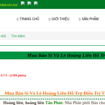
0968.455.525
TRANG CHỦ
GIỚI THIỆU
SẢN PHẨM
 chủ
Tìm kiếm
Mua Bán Sỉ Và Lẻ Hoàng Liên Hỗ Tr
:
4.7
/
5
- (
1399
phiếu)
Mua Bán Sỉ Và Lẻ Hoàng Liên Hỗ Trợ Điều Trị 
Hoàng liên
,
hoàng liên
Tấn Phát:
Nhà Phân phối Bán cho 