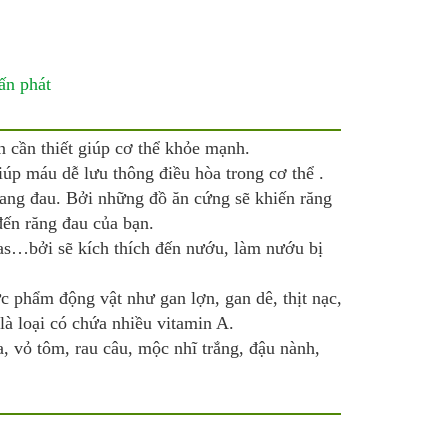
 cần thiết giúp cơ thể khỏe mạnh.
iúp máu dễ lưu thông điều hòa trong cơ thể .
đang đau. Bởi những đồ ăn cứng sẽ khiến răng
ến răng đau của bạn.
gas…bởi sẽ kích thích đến nướu, làm nướu bị
ực phẩm động vật như gan lợn, gan dê, thịt nạc,
là loại có chứa nhiều vitamin A.
 vỏ tôm, rau câu, mộc nhĩ trắng, đậu nành,