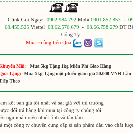
Clink Gọi Ngay:
0902.984.792
Mobi
0901.852.853
-
0
68.455.525
Viettel
08.62.576.679
-
08.66.758.279
ĐT B
Công Ty
Mua Hoàng liên Qua
Khuyến Mãi:
Mua 5kg Tặng 1kg Miễn Phí Giao Hàng
Quà Tặng:
Mua 5kg Tặng một phiếu giảm giá 50.000 VNĐ Lần
Tiếp Theo
am kết bán giá tốt nhất và sát giá với thị trường
ược đổi trả hàng khi mua tại công ty chúng tôi
ội ngũ nhân viên nhiệt tình và tận tâm
à một công ty chuyên cung cấp sỉ sản phẩm đầu vào chất lượ