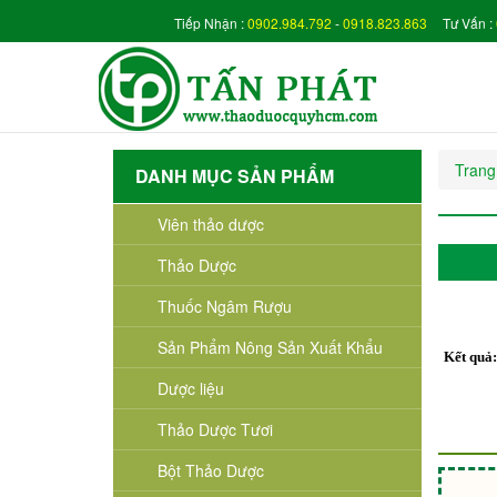
Tiếp Nhận :
0902.984.792
-
0918.823.863
Tư Vấn :
Trang
DANH MỤC SẢN PHẨM
Viên thảo dược
Thảo Dược
Thuốc Ngâm Rượu
Sản Phẩm Nông Sản Xuất Khẩu
Kết quả
Dược liệu
Thảo Dược Tươi
Bột Thảo Dược