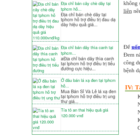
không 
Địa chỉ bán cây chè dây tại
tphcm hỗ...
liên
nên
Địa chỉ bán chè dây tại
tphcm hỗ trợ điều trị đau dạ
dày hiệu quả giá...
Để
uốn
Địa chỉ bán dây thìa canh tại
tphcm...
Đem nấ
aĐịa chỉ bán dây thìa canh
công dụ
tại tphcm hỗ trợ điều trị tiểu
đường cực hiệu...
bệnh d
Ở đâu bán lá xạ đen tại tphcm
hỗ...
IV: T
Mua Bán Sỉ Và Lẻ lá xạ đen
tại tphcm hỗ trợ điều trị ung
thư giá...
Tía tô an thai hiệu quả giá
N
120.000 vnđ
K
C