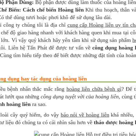
Bộ Phận Dùng:
Bộ phận được dùng làm thuốc của hoàng liên l
Chế Biến:
Cách chế biến Hoàng liên
Khi thu hoạch, thân và
ó thể dùng tươi hoặc phơi khô để sử dụng lâu dài.
i công ty chúng tôi là địa chỉ
cung cấp Hoàng liên uy tín ch
 chế độ giao hàng nhanh với khách hàng quen khi mua tại cô
t lớn. Vì vậy quý khách hãy yên tâm khi sử dụng sản phẩm
h
tôi. Liên hệ Tấn Phát để được tư vấn về
công dụng hoàng l
Cùng tìm hiểu tiếp theo để biết được những đặt tính của hoà
ông dụng hay tác dụng của hoàng liên
iều bệnh nhân thắc mắc rằng
hoàng liên chữa bệnh gì
? Để 
át lướt qua những
công dụng tuyệt vời của hoàng liên
, cùng 
nh hoàng liên
ra sao.
 loài cây quý hiếm, do vậy
báo nói về hoàng liên
khá nhiều,
ư liệu đó chúng ta có cái nhìn sâu hơn về
thảo dược hoàng l