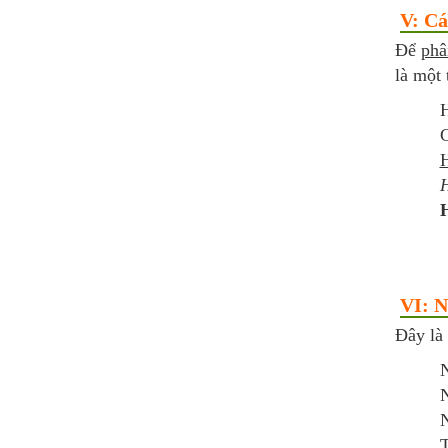
V: Cá
Để
phâ
là một
H
C
H
H
H
VI: N
Đây là
N
N
N
T