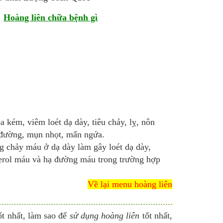
-
Hoàng liên chữa bệnh gì
a kém, viêm loét dạ dày, tiêu chảy, lỵ, nôn
o đường, mụn nhọt, mẩn ngứa.
ng chảy máu ở dạ dày làm gây loét dạ dày,
sterol máu và hạ đường máu trong trường hợp
Về lại menu hoàng liên
ốt nhất, làm sao để
sử dụng hoàng liên
tốt nhất,